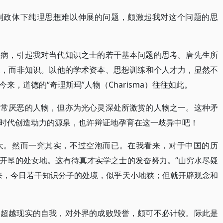
制政体下纯理思想难以伸展的问题，颇激起我对这个问题的思
探病，引起我对当代知识之士的若干基本问题的思考。唐先生所
想，而非知识。以他的学术资本、思想训练和个人才力，显然不
，道德的“奇理斯玛”人物（Charisma）往往如此。
所常厌恶的人物，但亦为光心灵深处所激赏的人物之一。这种矛
时代创造动力的源泉，也许辩证地孕育在这一歧异中吧！
大。然而一究其实，不过空泡而已。在我看来，对于中国的历
开垦的处女地。这有待真才实学之士的发奋努力。“山穷水尽疑
来，今日若干知识分子的处境，似乎天小地狭；但就开辟观念和
一超越现实的自我，对外界的成败毁誉，颇可不必计较。际此是