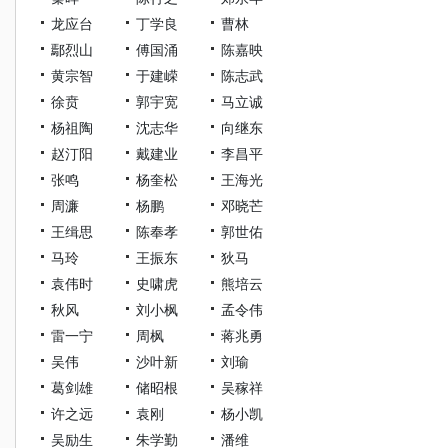
龙应台
丁学良
曹林
鄢烈山
傅国涌
陈嘉映
黄宗智
于建嵘
陈志武
徐贲
郭宇宽
马立诚
杨祖陶
沈志华
向继东
赵汀阳
戴建业
李昌平
张鸣
杨奎松
王海光
周濂
杨鹏
邓晓芒
王缉思
陈奉孝
郭世佑
马玲
王振东
狄马
袁伟时
史啸虎
熊培云
秋风
刘小枫
孟令伟
雷一宁
周枫
蒋兆勇
吴伟
沙叶新
刘瑜
葛剑雄
储昭根
吴稼祥
许之远
袁刚
杨小凯
吴励生
朱学勤
潘维