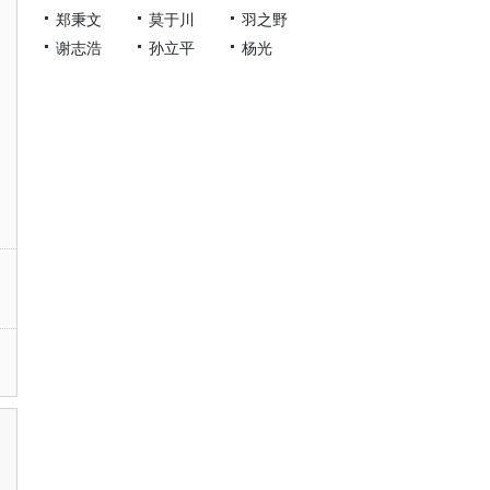
郑秉文
莫于川
羽之野
谢志浩
孙立平
杨光