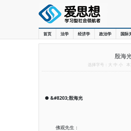
首页
法学
经济学
政治学
国际
殷海
选择字号：
大
中
小
本文
●
&#8203;殷海光
佛观先生：