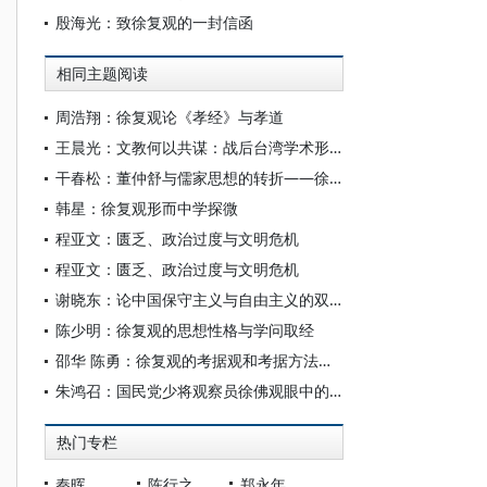
殷海光：致徐复观的一封信函
相同主题阅读
周浩翔：徐复观论《孝经》与孝道
王晨光：文教何以共谋：战后台湾学术形成的权力语境
干春松：董仲舒与儒家思想的转折——徐复观对董仲舒公羊学的探究
韩星：徐复观形而中学探微
程亚文：匮乏、政治过度与文明危机
程亚文：匮乏、政治过度与文明危机
谢晓东：论中国保守主义与自由主义的双向融合
陈少明：徐复观的思想性格与学问取经
邵华 陈勇：徐复观的考据观和考据方法述论
朱鸿召：国民党少将观察员徐佛观眼中的延安
热门专栏
秦晖
陈行之
郑永年