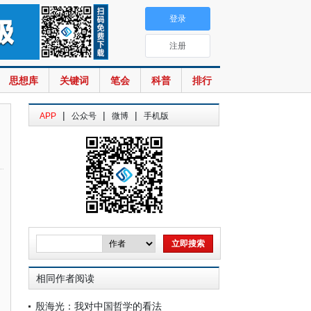
登录
注册
思想库
关键词
笔会
科普
排行
|
|
|
APP
公众号
微博
手机版
相同作者阅读
殷海光：我对中国哲学的看法