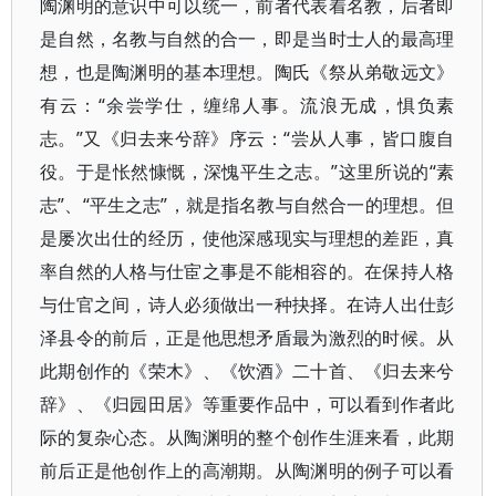
陶渊明的意识中可以统一，前者代表着名教，后者即
是自然，名教与自然的合一，即是当时士人的最高理
想，也是陶渊明的基本理想。陶氏《祭从弟敬远文》
有云：“余尝学仕，缠绵人事。流浪无成，惧负素
志。”又《归去来兮辞》序云：“尝从人事，皆口腹自
役。于是怅然慷慨，深愧平生之志。”这里所说的“素
志”、“平生之志”，就是指名教与自然合一的理想。但
是屡次出仕的经历，使他深感现实与理想的差距，真
率自然的人格与仕宦之事是不能相容的。在保持人格
与仕官之间，诗人必须做出一种抉择。在诗人出仕彭
泽县令的前后，正是他思想矛盾最为激烈的时候。从
此期创作的《荣木》、《饮酒》二十首、《归去来兮
辞》、《归园田居》等重要作品中，可以看到作者此
际的复杂心态。从陶渊明的整个创作生涯来看，此期
前后正是他创作上的高潮期。从陶渊明的例子可以看