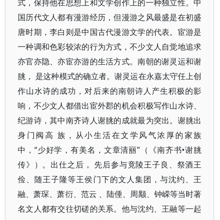
式，保持他在思想上和文学创作上的一种独立性。中
国历代文人都有漫游经历，但漫游之风最盛是在初盛
唐时期，李白则是中国古代漫游文学的代表。宦游是
一种调和色彩较浓的行为方式，不少文人自觉地追求
亦官亦隐、亦宦亦游的生活方式。南朝的谢灵运和谢
朓， 是这种模式的确立者。谢灵运在永嘉太守任上创
作山水诗的成功，对后来的南朝诗人产生积极的影
响，不少文人都借出宦外郡的机会积极写作山水诗、
纪游诗，其中南齐诗人谢朓的成就最为突出。谢朓出
身门阀高 族，从小生活在文学风气浓厚的家族
中，“少好学，有美名，文章清丽”（《南齐书•谢朓
传》）。出仕之后， 先后参与竟陵王子良、祭酒王
俭、随王子隆等王侯门下的文人集团，与沈约、王
融、萧琛、萧衍、范云 、陆倕、周颙、钟嵘等当时著
名文人都有交往切磋的关系。他与沈约、王融等一起