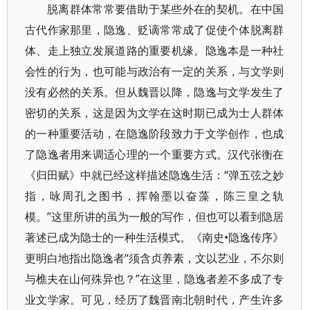
脱离群体常常要借助于某些外在的契机。在中国
古代作家那里，隐逸、贬谪常常成了促使个体脱离群
体、走上独立发展道路的重要机缘。隐逸本是一种社
会性的行为，也可能与政治有一定的关系，与文学则
没有必然的关系。但从魏晋以降，隐逸与文学发生了
密切的关系，这是因为文学在这时期已成为士人群体
的一种重要活动，在隐逸阶段致力于文学创作，也成
了隐逸者用来调适心理的一个重要方式。汉代张衡在
《归田赋》中就已经这样描述隐逸生活：“弹五弦之妙
指，咏周孔之图书，挥翰墨以奋藻，陈三皇之轨
模。”这里所讲的虽为一般的写作，但也可以看到隐居
著述已成为隐士的一种生活模式。《南史•隐逸传序》
更明白地指出隐逸者“须含贞养素，文以艺业，不尔则
与樵夫在山何殊异也？”在这里，隐逸者差不多成了专
业文学家。可见，经历了魏晋南北朝时代，产生许多