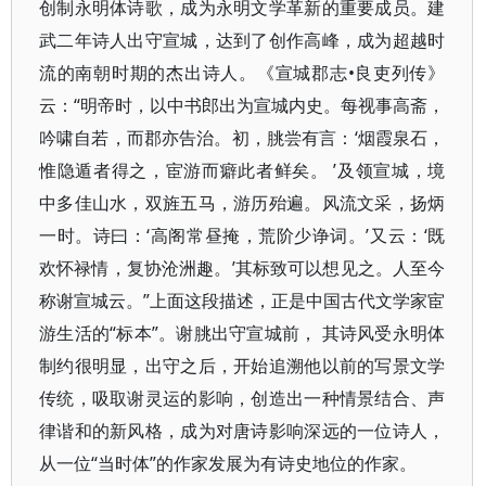
创制永明体诗歌，成为永明文学革新的重要成员。建
武二年诗人出守宣城，达到了创作高峰，成为超越时
流的南朝时期的杰出诗人。《宣城郡志•良吏列传》
云：“明帝时，以中书郎出为宣城内史。每视事高斋，
吟啸自若，而郡亦告治。初，朓尝有言：‘烟霞泉石，
惟隐遁者得之，宦游而癖此者鲜矣。 ’及领宣城，境
中多佳山水，双旌五马，游历殆遍。风流文采，扬炳
一时。诗曰：‘高阁常昼掩，荒阶少诤词。’又云：‘既
欢怀禄情，复协沧洲趣。’其标致可以想见之。人至今
称谢宣城云。”上面这段描述，正是中国古代文学家宦
游生活的“标本”。谢朓出守宣城前， 其诗风受永明体
制约很明显，出守之后，开始追溯他以前的写景文学
传统，吸取谢灵运的影响，创造出一种情景结合、声
律谐和的新风格，成为对唐诗影响深远的一位诗人，
从一位“当时体”的作家发展为有诗史地位的作家。