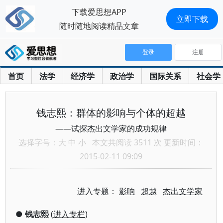
下载爱思想APP
立即下载
随时随地阅读精品文章
登录
注册
首页
法学
经济学
政治学
国际关系
社会学
钱志熙：群体的影响与个体的超越
——试探杰出文学家的成功规律
选择字号：
大
中
小
本文共阅读 3511 次 更新时间：
2015-02-11 09:09
进入专题：
影响
超越
杰出文学家
●
钱志熙
(
进入专栏
)