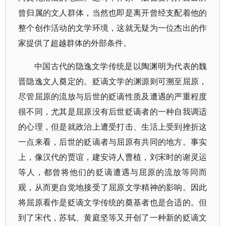
曾归属的文人群体，当然也即是离开曾经支配着他的
整个创作活动的文学环境，这就无疑为一位杰出的作
家提供了超越群体的外部条件。
中国古代的隐逸文学传统是以陶渊明为代表的魏
晋隐逸文人奠定的。贬谪文学的渊源则可溯至屈原，
尽管屈原的流放与后世的贬谪性质及遭遇的严重程度
很不同，尤其是屈原没有后世贬谪者的一种自我调适
的心理，但是就政治上遭受打击、生活上受到挫折这
一点来看，后世的贬谪者与屈原有共同的地方。事实
上，像汉代的贾谊，建安诗人曹植，刘宋时的谢灵运
等人，都曾将他们的贬谪遭遇与屈原的流放等同而
观，从而更自觉地接受了屈原文学精神的影响。因此
将屈原看作是贬谪文学传统的奠基者也是合适的。但
到了宋代，苏轼、黄庭坚等又开创了一种新的贬谪文