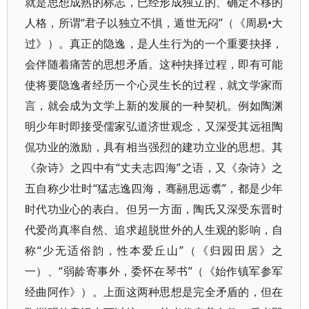
就是思想成熟的标志，已经形成独立的、确定不移的
人格，所谓“君子以独立不惧，遁世无闷”（《周易•大
过》）。真正的隐逸，是人生行为的一个重要抉择，
会伴随着痛苦的思想矛盾。这种抉择过程，即有可能
使将要隐逸者经历一个心灵生长的过程，就文学家而
言，就会成为文学上新的发展的一种契机。例如陶渊
明少年时即接受儒家弘道济世观念，又深受其远祖陶
侃功业的激励，具有相当强烈的建功立业的思想。其
《杂诗》之四中有“丈夫志四海”之语，又《杂诗》之
五自称少壮时“猛志逸四海，骞翮思远翥”，都是少年
时代功业心的表白。但另一方面，陶氏又深受东晋时
代爱尚真率自然、追求超脱世外的人生观的影响，自
称“少无适俗韵，性本爱丘山”（《归园田居》之
一）、“弱龄寄事外，委怀在琴书”（《始作镇军参军
经曲阿作》）。上面这两种思想是完全矛盾的，但在