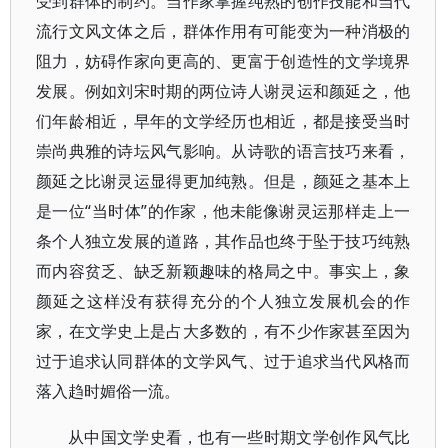
受到群体的制约。当作家掌握纯熟的创作技能和当代
流行文风文体之后，群体作用有可能变为一种消极的
阻力，妨碍作家向更高的、更富于创造性的文学境界
发展。例如刘宋时期的两位诗人谢灵运和颜延之，他
们年龄相近，早年的文学经历也相近，都是接受当时
崇尚典雅的诗坛风气影响。从诗歌的语言技巧来看，
颜延之比谢灵运显得更加纯熟。但是，颜延之基本上
是一位“当时体”的作家，他未能像谢灵运那样走上一
条个人独立发展的道路，其作品也终于坠于技巧纯熟
而内容贫乏、缺乏新颖趣味的格局之中。事实上，象
颜延之这样没有获得充分的个人独立发展机会的作
家，在文学史上是占大多数的，有不少作家甚至因为
过于追求认同群体的文学风气、过于追求当代风格而
落入趋时媚俗一流。
从中国文学史看，也有一些时期文学创作风气比