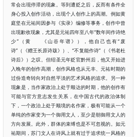
常会出现停滞的现象。等到遭贬之后，反而有条件全
身心投入创作活动，出现个人创作上的高潮。例如黄
庭坚在元祐间因参与《实录》编修等事务，创作中曾
出现歉收现象，尤其是元祐四年至八年“数年间作诗绝
少”（黄
《山谷年谱》），他自己也有“废
诗”（《赠王长原诗跋》）、“不复能作诗”（《书老杜
诗后》）之叹。但绍圣元年贬官黔州后，他又开始进
入晚年的创作高潮，创作风格也从元丰、元祐时期的
过份造奇转向对自然平淡的艺术风格的追求。另一种
现象是，当作家政治上处于顺达的时期，他的创作有
可能与官方意志发生关系，在中国古代的政治体制
下，一个政治上处于顺境的名作家，极有可能从一个
单纯的作家变为一个御用文人，至少是朝御用文人的
方向发展。此外，群体的束缚也是不可忽视的。如元
祐期间，苏门文人在诗风上就有过于追求统一风格的