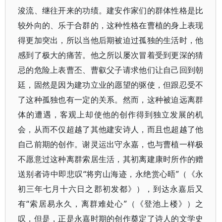
浚流、继往开来的功绩。建安作家们的群体性格是比
较外向的、乐于合群的，这种性格在曹植的身上表现
得更加突出，所以当他后期被迫过孤独的生活时，他
感到了极大的痛苦。他之所以屡次冒着受到更深的猜
忌的危险上表曹丕、曹叡父子请求他们让自己回到朝
廷，固然是因为建功立业的愿望的驱使，但跟忍受不
了这种孤独也有一定的关系。然而，这种被迫远离群
体的遭遇，客观上却使他的创作得到独立发展的机
会，从而不仅超越了其他建安诗人，而且也超越了他
自己前期的创作。谢灵运出守永嘉，也与曹植一样极
不愿意过这种离群索居生活，其初离建康时所作的赠
送别者诗中即悲叹“将穷山海迹，永绝赏心晤”（《永
初三年七月十六日之郡初发都》），到达永嘉后又
有“索居易永久，离群难处心”（《登池上楼》）之
叹，但是，正是永嘉时期的创作奠定了诗人的文学史