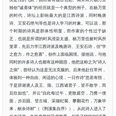
独创“诚斋体”的经历就是一个典型的例子。在杨万里
的时代，诗坛上影响最大的是江西诗派，同时晚唐
诗、王安石绝句等也是诗人学习的对象。可以说，那
个时期的诗风是群体性明显，而作家的个性过于缺
乏，也就是所谓的时风浸染太盛。杨万里也被时风所
笼罩，先后力学江西诗派及晚唐诗、王安石诗，但“学
之愈力，作之愈寡”，创作上面临困境。据他说，与他
同时的许多诗人也都有这种困惑，他把这称之为“诗人
之病”，曾经认为这是无法克服的。后来他赴任常州，
体验到一种自由、闲适的心境，一日作诗“忽若有悟，
于是辞谢唐人及王、陈、江西诸君子，皆不敢学，而
后欣如也”。并云“自此每过午，吏散庭空，乃携一便
面，步后园、登古城、采撷杞菊、攀翻花竹，万象毕
来，献余诗材”（《荆溪集自序》）。从此诗人进入了