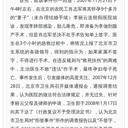
首先，就该事件作一回放：2007年11月21日下
午4时左右，在北京的农民工肖志军将其怀孕9个多月
的“妻子”（未办理结婚手续）李丽云送朝阳医院就
诊，发现李肺部感染，胎儿垂危，即准备为李做剖腹
产手术，但是肖志军坚决不在手术告知单上签字。医
生在3个小时的急救过程中，将情况上报了北京市卫
生系统的各级领导，得到的指示为：如果家属不签
字，不得进行手术。在违反规则与“救死扶伤”的两难
中，主治医生不敢“违法”作手术，最终孕妇母子死
亡。事件发生后，引发媒体的高度关注。2007年12月
28日，北京市卫生局召开媒体通报会，通报调查结
果，认为医院的做法符合法律规定，并无过失。针对
李丽云父母及律师的申请，卫生部于2008年1月17日
向其下达了《行政复议不予受理决定书》，认为北京
市卫生局对“拒签事件”所作的调查报告以及“不签字，