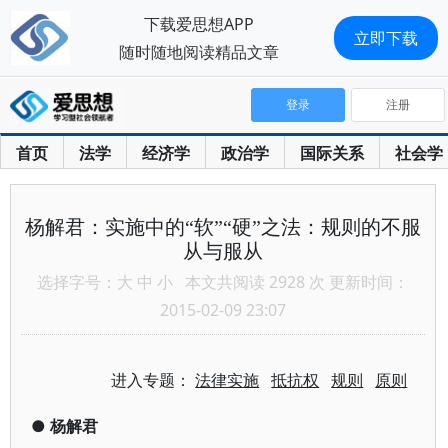
下载爱思想APP
立即下载
随时随地阅读精品文章
登录
注册
首页
法学
经济学
政治学
国际关系
社会学
杨解君：实施中的“软”“硬”之法：规则的不服
从与服从
选择字号：
大
中
小
本文共阅读 2928 次 更新时间：
2015-02-09 23:07
进入专题：
法律实施
抵抗权
规则
原则
●
杨解君