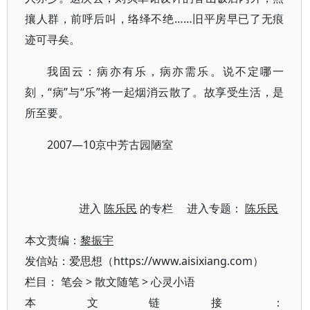
攘人群，前呼后叫，络绎不绝……旧平房早已了无痕
迹可寻矣。
我固云：病亦有乐，病亦需乐。说不定哪一
刻，“病”与“乐”将一起烟消云散了。故享受生活，是
所至要。
2007—10京中芳古园陋室
进入
陈乐民
的专栏 进入专题：
陈乐民
本文责编：
黎振宇
发信站：爱思想（https://www.aisixiang.com）
栏目：
笔会
>
散文随笔
>
心灵小语
本文链接：