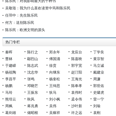
陈乐民：对我影响最大的十种书
吴敬琏：我为什么喜欢读资中筠和陈乐民
任羽中：先生陈乐民
何方：送别陈乐民
陈乐民：欧洲文明的源头
热门专栏
秦晖
陈行之
郑永年
龙应台
丁学良
曹林
鄢烈山
傅国涌
陈嘉映
黄宗智
于建嵘
陈志武
徐贲
郭宇宽
马立诚
杨祖陶
沈志华
向继东
赵汀阳
戴建业
李昌平
张鸣
杨奎松
王海光
周濂
杨鹏
邓晓芒
王缉思
陈奉孝
郭世佑
马玲
王振东
狄马
袁伟时
史啸虎
熊培云
秋风
刘小枫
孟令伟
雷一宁
周枫
蒋兆勇
吴伟
沙叶新
刘瑜
葛剑雄
储昭根
吴稼祥
许之远
袁刚