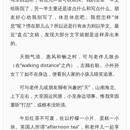
给医院了，另一半主要还是读点什么和写点什么。朋
友好心劝我别写了，休息休息吧。我想怎样“休
息”呢？愣在那儿么？所以还是行有余力则以学文。最
近“盘点”文稿，发现大部分文字就都是这样弄出来
的。
天朗气清、惠风和畅之时，可与老伴儿散步
（在“walking distance”之内），左顾右盼。小外孙
女丫丫如不在身边，便看别人家的小孩儿嘻笑追逐。
可与老伴儿或朋友聊有兴趣的“天”，山南海北、
上下左右，大至国运民瘼，小至身边琐事。惟我常因
重听“打岔”，或根本没听清。
午后红茶不可废，佐以柠檬一小片、蛋糕一小
块。英国人所谓“afternoon tea”，和老伴儿一起享