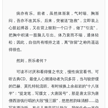
病亦有乐。前者，虽然体渐衰，气时喘、胸渐
闷，吾亦不改其乐。后来，突被送“急救”，立即装上
心脏起搏器，又在背上狠割一个口子，做了“引流”，
把胸中积液一股脑儿引出。体乃衰而不喘，通体轻
松；因此，自信尚有维持之道，离“弥留”之称尚遥远
得很也。
然则，所乐者何？
可读不讨厌和看得懂之书文，慢性病宜看书。可
听古典CD。最使人心潮涌动者为贝多芬，当与较舒缓
的巴赫、莫扎特轮流听。有时候换上余叔岩的“十八张
半”：“提龙笔，写牒文，大唐国号”，那是唐太宗为唐
僧西游饯行唱的大段“慢三眼”，悠悠然韵味清醇……边
写东西边听，有点儿声音可以助兴。我的生命一半交