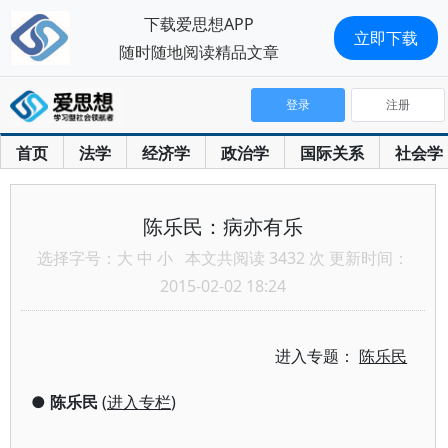
下载爱思想APP
立即下载
随时随地阅读精品文章
登录
注册
首页
法学
经济学
政治学
国际关系
社会学
陈乐民：病亦有乐
选择字号：
大
中
小
本文共阅读 3432 次 更新时间：
2015-02-02 18:24
进入专题：
陈乐民
●
陈乐民
(
进入专栏
)