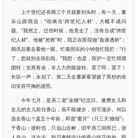
上个世纪还有两三个月就要到头时，有一天，董
乐山跟我说：“咱俩当‘跨世纪人材’，大概不成问
题。”我然之。过些时候，他竟去了，没有当成“跨世
纪人材”。他被“抢救”时，我正在医院做“血液透析”；
闻讯后要去看他一眼。忙着照应的小钟急忙阻拦：“行
了，您就别去添乱啦。”我想：也是，医护一定忙得团
团转；生死有命，非人力所能旋转。罢了呵，罢了！
长叹一声：永别了。第二天去董家看望披了黑纱的依
旧笑容可掬的遗照。
今年七月，是吾二老“金婚”纪念日。遂携女儿和
女儿的女儿前往香山，虽不能健步，但可漫步。何以
选去香山？盖五十年前，即度“蜜月”（只三天‘婚假”）
于香山；彼时也，只远山近树，旧平房三间而已，游
人亦少。这次去，则贝聿铭设计的香山饭店内外，熙