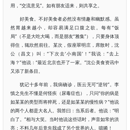
用，“交流意见”。如有朋友适来，则共享之。
好美食。不好美食者必然没有情趣和幽默感。虽
然胃越来越小，却容易满足口腹之欲。每有“饭
局”（不是大吃大喝，而是朋友“雅集”），只要身体顶
得住，辄欣然前往。某次，假座翠明庄，席散时，沈
公（昌文）叫：“下次去‘小南国’！”我说：“去上
海？”他说：“最近北京也开了一家。”沈公美食资讯中
又添了新条目。
犹记十多年前，我病确诊，医云无可“逆转”。李
慎之先生不懂是何怪疾（尿毒症也），只问“你的病是
如某某的类型而将猝死，还是如某某的慢性病？”他说
的两个人都是大名人。我答曰：当系后者。他说：“明
白了。”相与大笑。当时他说这些话时，声音如常的洪
亮；不料几年后竟先我成了另个世界的人。噫唏！