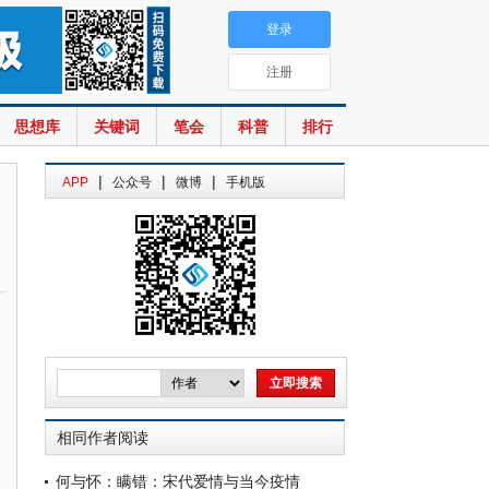
登录
注册
思想库
关键词
笔会
科普
排行
|
|
|
APP
公众号
微博
手机版
相同作者阅读
何与怀：瞒错：宋代爱情与当今疫情