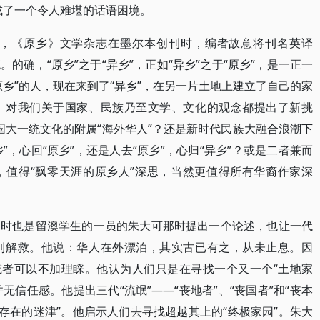
成了一个令人难堪的话语困境。
6年，《原乡》文学杂志在墨尔本创刊时，编者故意将刊名英译
来之笔。的确，“原乡”之于“异乡”，正如“异乡”之于“原乡”，是一正一
乡”的人，现在来到了“异乡”，在另一片土地上建立了自己的家
，对我们关于国家、民族乃至文学、文化的观念都提出了新挑
中国大一统文化的附属“海外华人”？还是新时代民族大融合浪潮下
”，心回“原乡”，还是人去“原乡”，心归“异乡”？或是二者兼而
，值得“飘零天涯的原乡人”深思，当然更值得所有华裔作家深
当时也是留澳学生的一员的朱大可那时提出一个论述，也让一代
到解救。他说：华人在外漂泊，其实古已有之，从未止息。因
或者可以不加理睬。他认为人们只是在寻找一个又一个“土地家
无信任感。他提出三代“流氓”——“丧地者”、“丧国者”和“丧本
存在的迷津”。他启示人们去寻找超越其上的“终极家园”。朱大