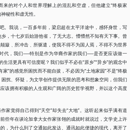
而来的对个人和世界理解上的混乱和空虚，但他建立“终极家
的神秘性和虚无性。
”吧。我说，一百多年前，梁启超在太平洋途中，感怀身世，写
他乡，十七岁后始游他省，了无大志。懵懵然不知有天下事。曾
所颠簸﹑所冲击﹑所驱遣，使我不得不为国人焉，不得不为世界
时代，我们──特别是作为华裔作家的我们──是否更应该做一
的生活更具有可信度呢？我们似乎不必在“原乡”“异乡”的观念中
“没有家”的感觉所困扰而不能自拔，不必因为“土地家园”不是“终极
、困扰、怀疑，为文学创作提供无限的思考和想象空间，但我们
也应该拥有积极的人生观和广阔的历史哲学视野，并以这个高度
作家觉得自己得到“天空”却失去“大地”。这听起来似乎满有道
言前些年在谈论加拿大女作家张翎的成就时就说过，文学史上许
来的，为什么到了交通如此发达、通讯如此便捷的现代，离开了