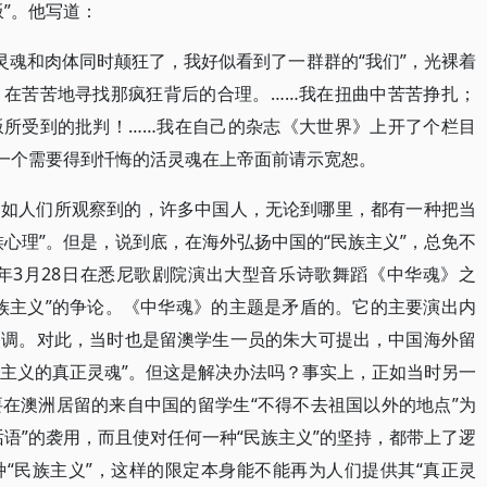
”。他写道：
灵魂和肉体同时颠狂了，我好似看到了一群群的“我们”，光裸着
，在苦苦地寻找那疯狂背后的合理。……我在扭曲中苦苦挣扎；
叛所受到的批判！……我在自己的杂志《大世界》上开了个栏目
替一个需要得到忏悔的活灵魂在上帝面前请示宽恕。
，如人们所观察到的，许多中国人，无论到哪里，都有一种把当
心理”。但是，说到底，在海外弘扬中国的“民族主义”，总免不
3年3月28日在悉尼歌剧院演出大型音乐诗歌舞蹈《中华魂》之
族主义”的争论。《中华魂》的主题是矛盾的。它的主要演出内
失调。对此，当时也是留澳学生一员的朱大可提出，中国海外留
族主义的真正灵魂”。但这是解决办法吗？事实上，正如当时另一
在澳洲居留的来自中国的留学生“不得不去祖国以外的地点”为
语”的袭用，而且使对任何一种“民族主义”的坚持，都带上了逻
“民族主义”，这样的限定本身能不能再为人们提供其“真正灵