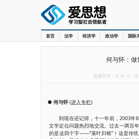
首页
法学
经济学
政治学
国际
何与怀：做
选择字号：
大
中
小
本文
●
何与怀
(
进入专栏
)
到现在还记得，十一年前，2003
文学定位问题热烈地交流。过去一两百
的是这四个字——“落叶归根”！这是传