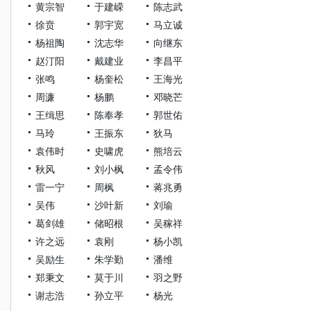
黄宗智
于建嵘
陈志武
徐贲
郭宇宽
马立诚
杨祖陶
沈志华
向继东
赵汀阳
戴建业
李昌平
张鸣
杨奎松
王海光
周濂
杨鹏
邓晓芒
王缉思
陈奉孝
郭世佑
马玲
王振东
狄马
袁伟时
史啸虎
熊培云
秋风
刘小枫
孟令伟
雷一宁
周枫
蒋兆勇
吴伟
沙叶新
刘瑜
葛剑雄
储昭根
吴稼祥
许之远
袁刚
杨小凯
吴励生
朱学勤
潘维
郑秉文
莫于川
羽之野
谢志浩
孙立平
杨光