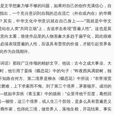
要是文学想象力够不够的问题，如果对自己的创作充满信心，自
更指出，一个充分意识到自我的总在流亡（外在或内在）的华裔
？其实，中华文化中华意识就在自己身上——“我就是中华文
站在人类“共同立场”上，去追求去表现“普遍人性”。这也是莫
治意向太重，致使作品里的人物形象大多趋于扁平化，因此很难
品必须表现普遍的人性，应该具有普世的价值，才能引起世界各
此作为自我期许。
间词话》那段广泛传颂的精妙文字。他说：古今之成大事业、大
时，他引用了晏殊《蝶恋花》中的句子：“昨夜西风凋碧树，独
不知路在何方。第二境界是柳永《蝶恋花》中所说：“衣带渐宽
苦磨难，上下求索而不悔。到了第三个境界，茅塞顿开。成功的
—犹如辛弃疾《青玉案》中的描画：“众里寻他千百度，蓦然回
索—顿悟，这三个境界，或人生三个阶段，是多么具有普遍意义
华裔作家，也得此三境，做世界人，落地生根，开花结果。事实