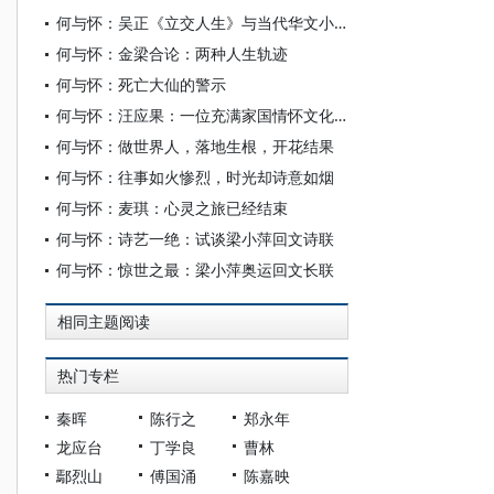
何与怀：吴正《立交人生》与当代华文小说创作
何与怀：金梁合论：两种人生轨迹
何与怀：死亡大仙的警示
何与怀：汪应果：一位充满家国情怀文化忧思的退休教授
何与怀：做世界人，落地生根，开花结果
何与怀：往事如火惨烈，时光却诗意如烟
何与怀：麦琪：心灵之旅已经结束
何与怀：诗艺一绝：试谈梁小萍回文诗联
何与怀：惊世之最：梁小萍奥运回文长联
相同主题阅读
热门专栏
秦晖
陈行之
郑永年
龙应台
丁学良
曹林
鄢烈山
傅国涌
陈嘉映