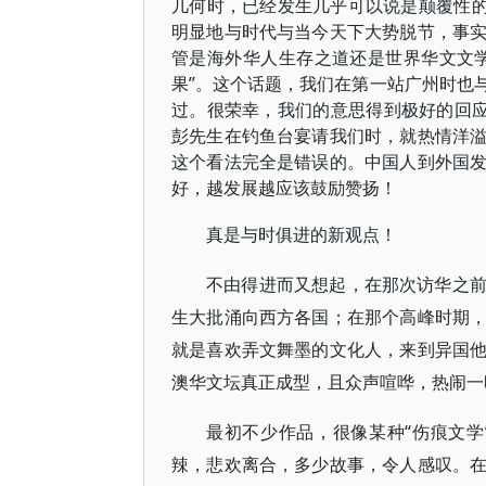
几何时，已经发生几乎可以说是颠覆性的
明显地与时代与当今天下大势脱节，事
管是海外华人生存之道还是世界华文文
果”。这个话题，我们在第一站广州时也
过。很荣幸，我们的意思得到极好的回应
彭先生在钓鱼台宴请我们时，就热情洋
这个看法完全是错误的。中国人到外国
好，越发展越应该鼓励赞扬！
真是与时俱进的新观点！
不由得进而又想起，在那次访华之
生大批涌向西方各国；在那个高峰时期
就是喜欢弄文舞墨的文化人，来到异国
澳华文坛真正成型，且众声喧哗，热闹一
最初不少作品，很像某种“伤痕文
辣，悲欢离合，多少故事，令人感叹。