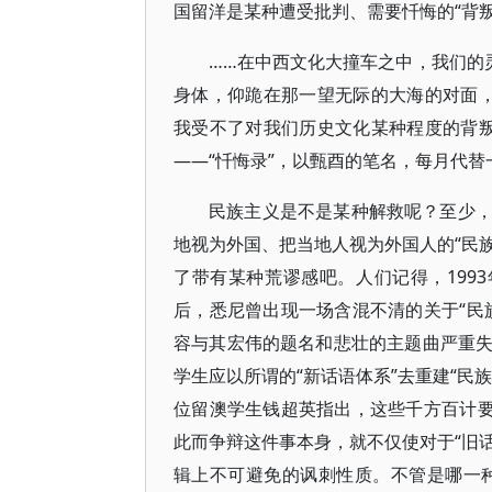
国留洋是某种遭受批判、需要忏悔的“背叛
……在中西文化大撞车之中，我们的
身体，仰跪在那一望无际的大海的对面
我受不了对我们历史文化某种程度的背
——“忏悔录”，以甄酉的笔名，每月代
民族主义是不是某种解救呢？至少
地视为外国、把当地人视为外国人的“民族
了带有某种荒谬感吧。人们记得，199
后，悉尼曾出现一场含混不清的关于“民
容与其宏伟的题名和悲壮的主题曲严重
学生应以所谓的“新话语体系”去重建“民
位留澳学生钱超英指出，这些千方百计要
此而争辩这件事本身，就不仅使对于“旧话
辑上不可避免的讽刺性质。不管是哪一种