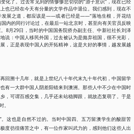
变化了。过去常见到的情惨惨悲切切的“游子意识”，现在已经
实上也已经在今天有分量的文学作品中退位。我们感到，现在不
学发展之道，都应该是——或者已经是——“落地生根，开花结
与国内的同行讨论过，在最后一站北京时，甚至向有关官员反映
。8月29日，当时的中国国务院侨办副主任、中新社社长刘泽
溢地说：中国人移民外国，过去被认为是抛弃祖国，很不光彩，
发展，正是表现中国人的开拓精神，这是大好的事情，越发展越
前再回溯十几年，就是上世纪八十年代末九十年代初，中国留学
，也有一大群中国人阴差阳错来到澳洲。那些人中不少在中国时
他乡，可谓百感交集，几乎还未站稳脚跟，就故态复萌了。于是
时。
学”。这也是自然不过的。当时中国四、五万留澳学生的酸甜苦
在极度彷徨痛苦之中，有一位作家叫武力的，感到他们这些人出