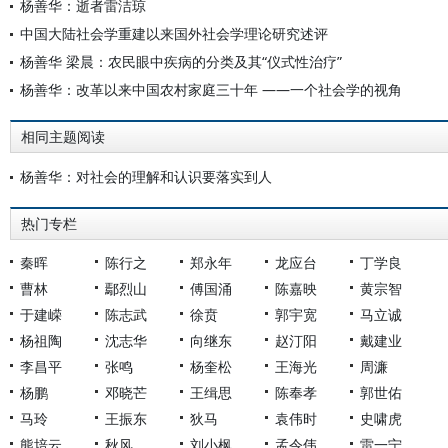
杨善华：逝者雷洁琼
中国大陆社会学重建以来国外社会学理论研究述评
杨善华 梁晨：农民眼中疾病的分类及其“仪式性治疗”
杨善华：改革以来中国农村家庭三十年 ——一个社会学的视角
相同主题阅读
杨善华：对社会的理解和认识要落实到人
热门专栏
秦晖
陈行之
郑永年
龙应台
丁学良
曹林
鄢烈山
傅国涌
陈嘉映
黄宗智
于建嵘
陈志武
徐贲
郭宇宽
马立诚
杨祖陶
沈志华
向继东
赵汀阳
戴建业
李昌平
张鸣
杨奎松
王海光
周濂
杨鹏
邓晓芒
王缉思
陈奉孝
郭世佑
马玲
王振东
狄马
袁伟时
史啸虎
熊培云
秋风
刘小枫
孟令伟
雷一宁