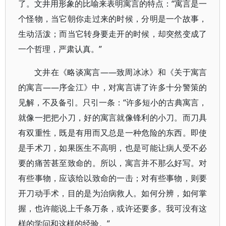
了。文井用形象的比喻来表明寓言的特点：“寓言是一
个怪物，当它朝你走过来的时候，分明是一个故事，
生动活泼；而当它转身要走开的时候，却突然变成了
一个哲理，严肃认真。”
文井在《略谈寓言——致周冰冰》和《关于寓言
的寓言——序金江》中，对寓言讲了许多十分警策的
见解，不及备引。只引一条：“许多短小的古典寓言，
就像一把把小刀，好的寓言就像锋利的小刀。而刀具
有双重性，既是有用而又总是一种危险的东西。即使
是手术刀，如果医生不高明，也是可能让病人受不必
要的痛苦甚至致命的。所以，寓言并不那么好写。对
有些事物，应该给以致命的一击；对有些事物，则要
开刀动手术，目的是为治病救人。如何分辨，如何掌
握，也许能说上千条万条，或许还要多。我可没有这
样的学问和这样的经验。”