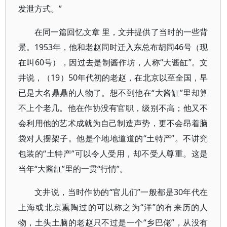
发泄方式。”
在同一篇回忆文章 里，文井提供了当时的一些背
景。1953年，他和老赵同时迁入东总布胡同46号（现
在叫60号），因过去是制酱作坊，人称“大酱缸”。文
井说，（19）50年代初的老赵，在北京以至全国，早
已是大名鼎鼎的人物了。想不到他在“大酱缸”里却算
不上个老几。他在作协没有官职，级别不高；他又不
会利用他的艺术成就为自己制造声势，更不会昂着脑
袋对人摆架子。他是个地地道道的“土特产”。不讲究
包装的“土特产”可以令人受用，却不受人尊重。这是
当年“大酱缸”里的一贯“行情”。
文井说，当时作协的“官儿们”一般都是30年代在
上海或北京熏陶过的可以称之为“洋”的有来历的人
物，土头土脑的老赵只不过是一个“乡巴佬”，从没有