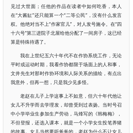
见过大世面；任他的作品在读者中如何吃香，本人
在“大酱缸”还只能算一个“二等公民”，没有什么发言
权。他绝对当不上“作家官儿”，对人发号施令。在“四
十六号”第三进院子北屋给他分配了一间房子，这已经
算是特殊待遇了。
我在上世纪五六十年代不在作协系统工作，无论
平时或运动时期，我看作协都限于场面上的人和事，
文井先生对那时作协环境和人际关系的描绘，有点出
我意外，但再一想，只是我少见多怪。
老赵在儿子上学这事上不如意，但六十年代他让
女儿不升学而去学理发，却曾受到过表扬。当时号召
中小学毕业生参加生产劳动，马烽写的《韩梅梅》，
不但登报，还选入课本，就是一个小学女生投笔养猪
的故事。女儿当然要听爸爸的，老赵为什么不让女儿