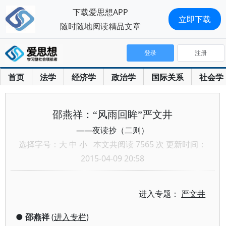
下载爱思想APP
立即下载
随时随地阅读精品文章
登录
注册
首页
法学
经济学
政治学
国际关系
社会学
邵燕祥：“风雨回眸”严文井
——夜读抄（二则）
选择字号：
大
中
小
本文共阅读 7565 次 更新时间：
2015-04-09 20:58
进入专题：
严文井
●
邵燕祥
(
进入专栏
)