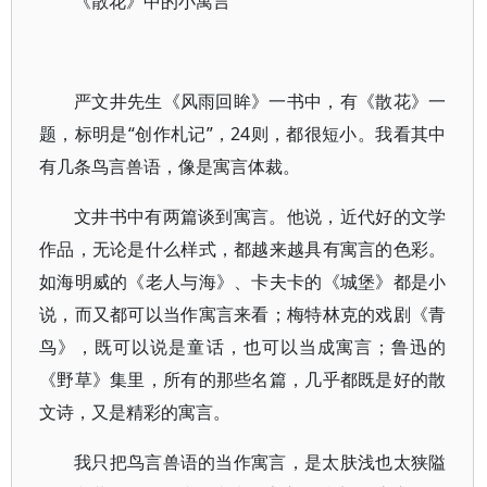
《散花》中的小寓言
严文井先生《风雨回眸》一书中，有《散花》一
题，标明是“创作札记”，24则，都很短小。我看其中
有几条鸟言兽语，像是寓言体裁。
文井书中有两篇谈到寓言。他说，近代好的文学
作品，无论是什么样式，都越来越具有寓言的色彩。
如海明威的《老人与海》、卡夫卡的《城堡》都是小
说，而又都可以当作寓言来看；梅特林克的戏剧《青
鸟》，既可以说是童话，也可以当成寓言；鲁迅的
《野草》集里，所有的那些名篇，几乎都既是好的散
文诗，又是精彩的寓言。
我只把鸟言兽语的当作寓言，是太肤浅也太狭隘