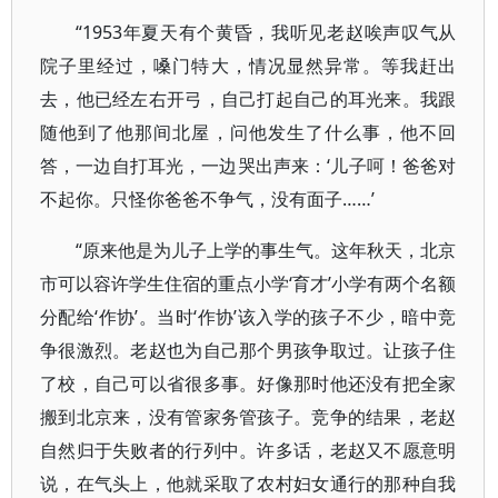
“1953年夏天有个黄昏，我听见老赵唉声叹气从
院子里经过，嗓门特大，情况显然异常。等我赶出
去，他已经左右开弓，自己打起自己的耳光来。我跟
随他到了他那间北屋，问他发生了什么事，他不回
答，一边自打耳光，一边哭出声来：‘儿子呵！爸爸对
不起你。只怪你爸爸不争气，没有面子……’
“原来他是为儿子上学的事生气。这年秋天，北京
市可以容许学生住宿的重点小学‘育才’小学有两个名额
分配给‘作协’。当时‘作协’该入学的孩子不少，暗中竞
争很激烈。老赵也为自己那个男孩争取过。让孩子住
了校，自己可以省很多事。好像那时他还没有把全家
搬到北京来，没有管家务管孩子。竞争的结果，老赵
自然归于失败者的行列中。许多话，老赵又不愿意明
说，在气头上，他就采取了农村妇女通行的那种自我