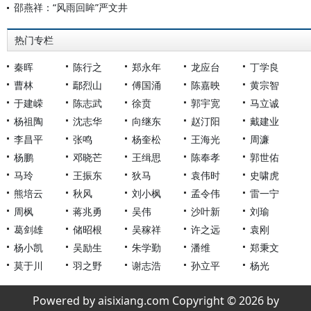
邵燕祥：“风雨回眸”严文井
热门专栏
秦晖
陈行之
郑永年
龙应台
丁学良
曹林
鄢烈山
傅国涌
陈嘉映
黄宗智
于建嵘
陈志武
徐贲
郭宇宽
马立诚
杨祖陶
沈志华
向继东
赵汀阳
戴建业
李昌平
张鸣
杨奎松
王海光
周濂
杨鹏
邓晓芒
王缉思
陈奉孝
郭世佑
马玲
王振东
狄马
袁伟时
史啸虎
熊培云
秋风
刘小枫
孟令伟
雷一宁
周枫
蒋兆勇
吴伟
沙叶新
刘瑜
葛剑雄
储昭根
吴稼祥
许之远
袁刚
杨小凯
吴励生
朱学勤
潘维
郑秉文
莫于川
羽之野
谢志浩
孙立平
杨光
Powered by aisixiang.com Copyright © 2026 by