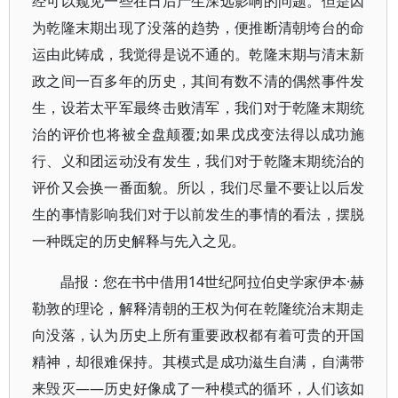
经可以窥见一些在日后产生深远影响的问题。但是因
为乾隆末期出现了没落的趋势，便推断清朝垮台的命
运由此铸成，我觉得是说不通的。乾隆末期与清末新
政之间一百多年的历史，其间有数不清的偶然事件发
生，设若太平军最终击败清军，我们对于乾隆末期统
治的评价也将被全盘颠覆;如果戊戌变法得以成功施
行、义和团运动没有发生，我们对于乾隆末期统治的
评价又会换一番面貌。所以，我们尽量不要让以后发
生的事情影响我们对于以前发生的事情的看法，摆脱
一种既定的历史解释与先入之见。
晶报：您在书中借用14世纪阿拉伯史学家伊本·赫
勒敦的理论，解释清朝的王权为何在乾隆统治末期走
向没落，认为历史上所有重要政权都有着可贵的开国
精神，却很难保持。其模式是成功滋生自满，自满带
来毁灭——历史好像成了一种模式的循环，人们该如