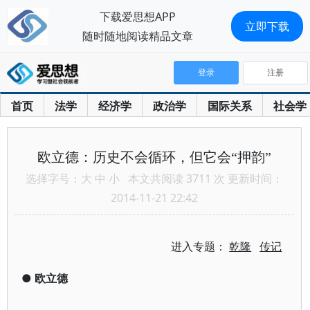
下载爱思想APP
立即下载
随时随地阅读精品文章
登录
注册
首页
法学
经济学
政治学
国际关系
社会学
欧立德：历史不会循环，但它会“押韵”
选择字号：
大
中
小
本文共阅读 3711 次 更新时间：
2014-11-21 22:42
进入专题：
乾隆
传记
●
欧立德