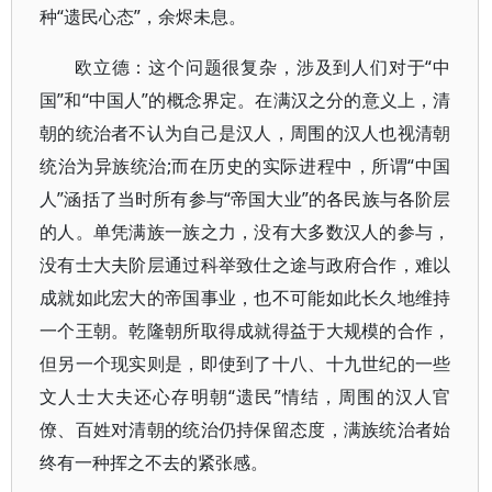
种“遗民心态”，余烬未息。
欧立德：这个问题很复杂，涉及到人们对于“中
国”和“中国人”的概念界定。在满汉之分的意义上，清
朝的统治者不认为自己是汉人，周围的汉人也视清朝
统治为异族统治;而在历史的实际进程中，所谓“中国
人”涵括了当时所有参与“帝国大业”的各民族与各阶层
的人。单凭满族一族之力，没有大多数汉人的参与，
没有士大夫阶层通过科举致仕之途与政府合作，难以
成就如此宏大的帝国事业，也不可能如此长久地维持
一个王朝。乾隆朝所取得成就得益于大规模的合作，
但另一个现实则是，即使到了十八、十九世纪的一些
文人士大夫还心存明朝“遗民”情结，周围的汉人官
僚、百姓对清朝的统治仍持保留态度，满族统治者始
终有一种挥之不去的紧张感。