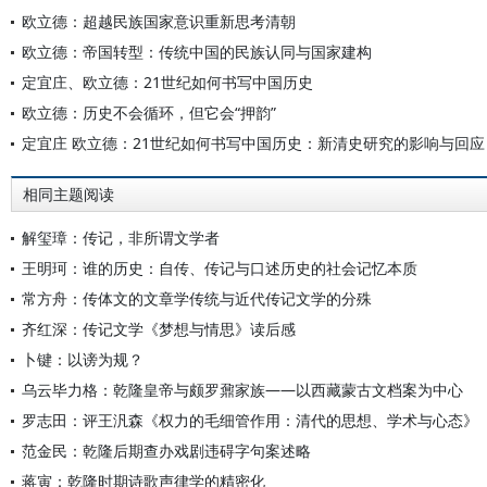
欧立德：超越民族国家意识重新思考清朝
欧立德：帝国转型：传统中国的民族认同与国家建构
定宜庄、欧立德：21世纪如何书写中国历史
欧立德：历史不会循环，但它会“押韵”
定宜庄 欧立德：21世纪如何书写中国历史：新清史研究的影响与回应
相同主题阅读
解玺璋：传记，非所谓文学者
王明珂：谁的历史：自传、传记与口述历史的社会记忆本质
常方舟：传体文的文章学传统与近代传记文学的分殊
齐红深：传记文学《梦想与情思》读后感
卜键：以谤为规？
乌云毕力格：乾隆皇帝与颇罗鼐家族——以西藏蒙古文档案为中心
罗志田：评王汎森《权力的毛细管作用：清代的思想、学术与心态》
范金民：乾隆后期查办戏剧违碍字句案述略
蒋寅：乾隆时期诗歌声律学的精密化