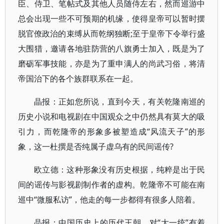
臣、侍卫、笔帖式及其他人员随侍左右，然而巡游中
总会出现一些不可预期的机缘，使得皇帝可以暂时摆
脱官僚政治的束缚从而乾纲独断;至于皇帝下令举行盛
大围猎，邀请各地驻防营的八旗勇士加入，既是为了
磨砺军事技能，亦是为了重申满人的尚武习俗，将清
帝国治下的各个族群联系在一起。
晶报：正如您所说，直到今天，有关乾隆南巡的
历史小说和电视剧在中国观众之中仍然具有莫大的吸
引力，而乾隆帝的形象多被塑造成“风流天子”的形
象，这一杜撰是否纯属子虚乌有的民间谣传?
欧立德：这种形象没有历史根据，纯粹是出于民
间的谣传与影视剧制作者的虚构。乾隆帝不可能在南
巡中“微服私访”，他走的每一步都得有很多人陪着。
晶报：中国历史上的历代王朝，对“大一统”有着