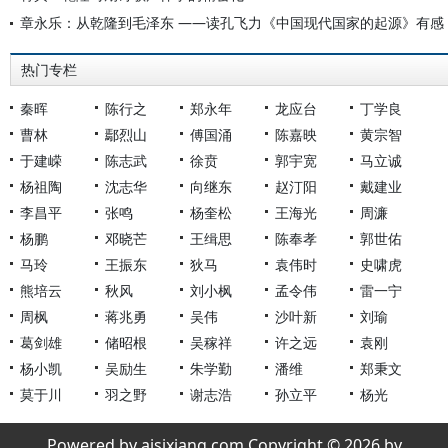
章永乐：从乾隆到毛泽东 ——读孔飞力《中国现代国家的起源》有感
热门专栏
秦晖
陈行之
郑永年
龙应台
丁学良
曹林
鄢烈山
傅国涌
陈嘉映
黄宗智
于建嵘
陈志武
徐贲
郭宇宽
马立诚
杨祖陶
沈志华
向继东
赵汀阳
戴建业
李昌平
张鸣
杨奎松
王海光
周濂
杨鹏
邓晓芒
王缉思
陈奉孝
郭世佑
马玲
王振东
狄马
袁伟时
史啸虎
熊培云
秋风
刘小枫
孟令伟
雷一宁
周枫
蒋兆勇
吴伟
沙叶新
刘瑜
葛剑雄
储昭根
吴稼祥
许之远
袁刚
杨小凯
吴励生
朱学勤
潘维
郑秉文
莫于川
羽之野
谢志浩
孙立平
杨光
Powered by aisixiang.com Copyright © 2026 by