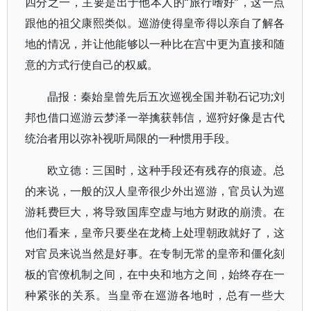
四分之一，主要是出于他本人的“旅行嗜好”，这一点
跟他的祖父康熙类似。巡游使得皇帝得以亲自了解各
地的情况，并让他能够以一种比在宫中更为直接和随
意的方式行使自己的权威。
晶报：秦始皇曾先后五次巡视全国并勒石记功;刘
邦也借口巡游云梦泽一举擒获韩信，巡狩好像是古代
统治者用以弥补视听局限的一种惯用手段。
欧立德：三国时，这种手段还有残存的痕迹。总
的来说，一般的汉人皇帝很少外出巡游，官员认为巡
游耗费巨大，将导致国库空虚与地方财政的崩溃。在
他们看来，皇帝只要坐在龙椅上处理朝政就好了，这
对官员来说当然是好事。在专制无常的皇帝和僵化刻
板的官僚机制之间，在中央和地方之间，始终存在一
种紧张的关系。当皇帝在巡游各地时，总有一些大