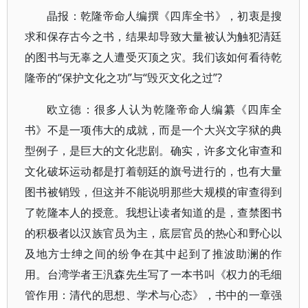
晶报：乾隆帝命人编撰《四库全书》，初衷是搜
求和保存古今之书，结果却导致大量被认为触犯清廷
的图书与无辜之人遭受灭顶之灾。我们该如何看待乾
隆帝的“保护文化之功”与“毁灭文化之过”?
欧立德：很多人认为乾隆帝命人编纂《四库全
书》不是一项伟大的成就，而是一个大兴文字狱的典
型例子，是巨大的文化悲剧。确实，许多文化审查和
文化破坏运动都是打着朝廷的旗号进行的，也有大量
图书被销毁，但这并不能说明那些大规模的审查得到
了乾隆本人的授意。我想让读者知道的是，查禁图书
的积极者以汉族官员为主，底层官员的热心和野心以
及地方士绅之间的纷争在其中起到了推波助澜的作
用。台湾学者王汎森先生写了一本书叫《权力的毛细
管作用：清代的思想、学术与心态》，书中的一章强