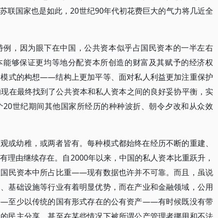
苏联国家也是如此，20世纪90年代初花费巨大的气力将几近全
特例，因为眼下在中国，公共资本似乎占国民资本的一半左右
共资本能够保证更均等地分配资本所创造的财富及其赋予的经济权
国模式的构想——结构上更加平等、面对私人利益更加注重保护
的现在最终找到了公共资本和私人资本之间的良好妥协平衡，实
个20世纪期间其他国家所经历的种种波折、朝令夕改和从众效
乐观或幼稚，或两者皆有。每种模式都始终在经历不断的重建、
有理由继续存在。自2000年以来，中国的私人资本比重跃升，
在国民资本中所占比重——现有数据也许并不可靠。而且，虽说
疗、基础设施等行业有着明显优势，而在产业和金融领域，公用
——至少以传统的国有形式存在的公有资产——有时候既没有带
力的民主分享，甚至在某些情况下被所谓公产管理者挪用和不法