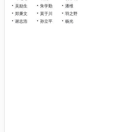
吴励生
朱学勤
潘维
郑秉文
莫于川
羽之野
谢志浩
孙立平
杨光