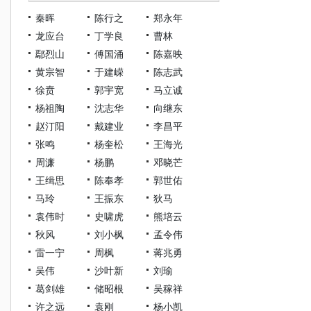
秦晖
陈行之
郑永年
龙应台
丁学良
曹林
鄢烈山
傅国涌
陈嘉映
黄宗智
于建嵘
陈志武
徐贲
郭宇宽
马立诚
杨祖陶
沈志华
向继东
赵汀阳
戴建业
李昌平
张鸣
杨奎松
王海光
周濂
杨鹏
邓晓芒
王缉思
陈奉孝
郭世佑
马玲
王振东
狄马
袁伟时
史啸虎
熊培云
秋风
刘小枫
孟令伟
雷一宁
周枫
蒋兆勇
吴伟
沙叶新
刘瑜
葛剑雄
储昭根
吴稼祥
许之远
袁刚
杨小凯