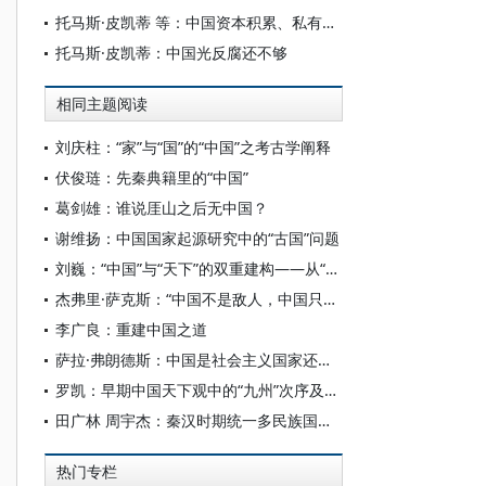
托马斯·皮凯蒂 等：中国资本积累、私有财产与不平等的增长：1978—2015
托马斯·皮凯蒂：中国光反腐还不够
相同主题阅读
刘庆柱：“家”与“国”的“中国”之考古学阐释
伏俊琏：先秦典籍里的“中国”
葛剑雄：谁说厓山之后无中国？
谢维扬：中国国家起源研究中的“古国”问题
刘巍：“中国”与“天下”的双重建构——从“周虽旧邦，其命维新”论中国古典政教之奠基
杰弗里·萨克斯：“中国不是敌人，中国只是一个成功的故事”
李广良：重建中国之道
萨拉·弗朗德斯：中国是社会主义国家还是帝国主义国家？
罗凯：早期中国天下观中的“九州”次序及其时代特征
田广林 周宇杰：秦汉时期统一多民族国家语境下的“中国”认同
热门专栏