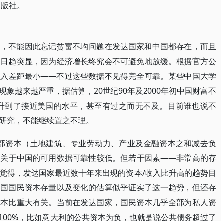
出版社。
叹，不能因此忘记贫富不均问题在发达国家和中国都存在，而且
会日趋突显，因为经济增长终究会不可避免地放缓。根据官方公
收入差距最小——不过这些数据不见得完全可靠。某些中国大学
象越来越严重，据估算，20世纪90年及2000年初中国财富不
上升到了接近美国的水平，甚至有过之而无不及。目前谁也说不
研究，不能继续置之不理。
全部资本（土地建筑、专业劳动力、产业及金融资本之和减去负
面关于中国的可用数据可靠性较低。但若干因素——非常高的存
觉得，发达国家最近数十年来出现的资本/收入比升高的趋势目
中国国民资本存量以及变化的估算似乎证实了这一趋势，但还存
资本比重大有关。当前在发达国家，国民资本几乎全部为私人资
100%，比如意大利的公共资本为负，也就是说公共债务超过了