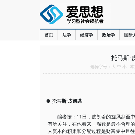
首页
法学
经济学
政治学
国际
托马斯·
选择字号：
大
中
小
本文
●
托马斯·皮凯蒂
编者按：11日，皮凯蒂的旋风刮至
有所关注，在他看来，腐败是最不合理
人资本的积累和分配过程是财富集中且往