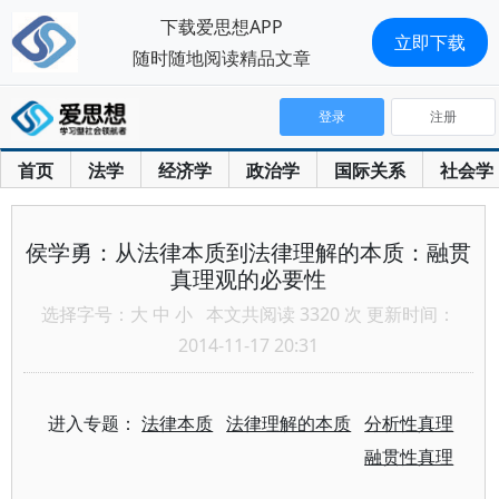
下载爱思想APP
立即下载
随时随地阅读精品文章
登录
注册
首页
法学
经济学
政治学
国际关系
社会学
侯学勇：从法律本质到法律理解的本质：融贯
真理观的必要性
选择字号：
大
中
小
本文共阅读 3320 次 更新时间：
2014-11-17 20:31
进入专题：
法律本质
法律理解的本质
分析性真理
融贯性真理