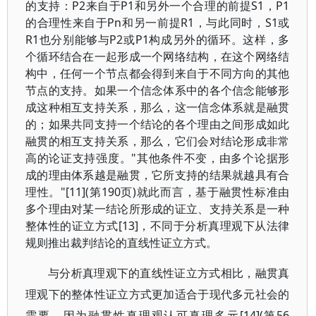
的支持：P2来自于P1和另外一个合理的前提S1，P1
的合理性来自于Pn和另一前提R1，与此同时，S1或
R1也分别能够与P2或P1构成另外的循环。这样，多
个循环结合在一起形成一个网络结构，在这个网络结
构中，任何一个节点都会得到来自于不同方向的其他
节点的支持。如果一个信念体系中的各个信念能够形
成这种相互支持关系，那么，这一信念体系就是融贯
的；如果共同支持一个结论的各个理由之间形成如此
融贯的相互支持关系，那么，它们会对结论形成非常
高的论证支持强度。"其他条件不变，由多个论据形
成的理由体系越是融贯，它所支持的结果就越具有合
理性。"[11](第190页)就此而言，基于融贯性标准由
多个理由对某一结论所形成的证立、支持关系是一种
整体性的证立方式[13]，不同于分析真理观下从法律
规则推出裁判结论的直线性证立方式。
与分析真理观下的直线性证立方式相比，融贯真
理观下的整体性证立方式更加适合于现代多元社会的
需要，因为融贯性真理观认可真理多元[14](第56