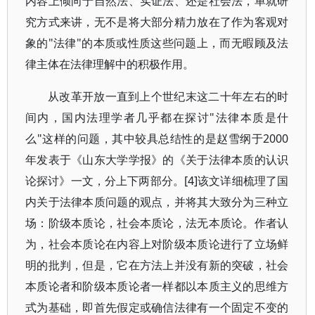
内容上倾向于自然法、实证法、还是社会法，单就研
究方式来讲，无不是将大部分精力放在了作为客观对
象的"法律"的本质或性质这些问题上，而无暇顾及法
律主体在法律理解中的积极作用。
从改革开放一直到上个世纪末这二十年左右的时
间内，国内法理学者几乎都在探讨"法律本质是什
么"这样的问题，其中较具总结性的是赵雪纲于2000
年发表于《山东大学学报》的《关于法律本质的认识
论探讨》一文，分上下两部分。[4]该文详细梳理了国
内关于法律本质问题的观点，并将其大致分为三种立
场：阶级本质论，社会本质论，法无本质论。作者认
为，社会本质论在内容上对阶级本质论进行了立场鲜
明的批判，但是，它在方法上并没有新的突破，社会
本质论者和阶级本质论者一样都以本质主义的思维方
式为基础，即首先假定或确信法律有一个固定不变的