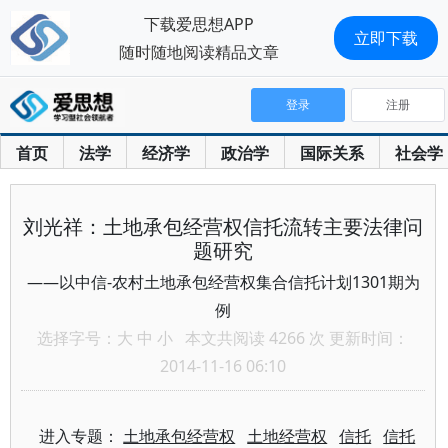
下载爱思想APP
立即下载
随时随地阅读精品文章
登录
注册
首页
法学
经济学
政治学
国际关系
社会学
刘光祥：土地承包经营权信托流转主要法律问
题研究
——以中信-农村土地承包经营权集合信托计划1301期为
例
选择字号：
大
中
小
本文共阅读 4266 次 更新时间：
2014-11-16 06:10
进入专题：
土地承包经营权
土地经营权
信托
信托