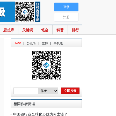
登录
注册
思想库
关键词
笔会
科普
排行
|
|
|
APP
公众号
微博
手机版
相同作者阅读
中国银行业全球化步伐为何太慢？