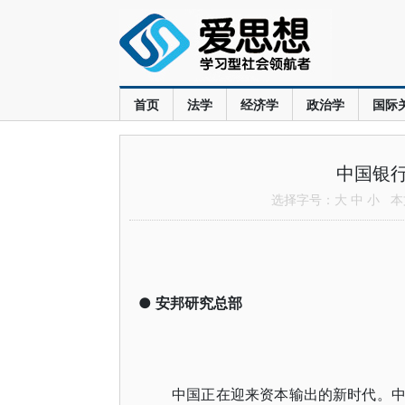
首页
法学
经济学
政治学
国际
中国银
选择字号：
大
中
小
本文
●
安邦研究总部
中国正在迎来资本输出的新时代。