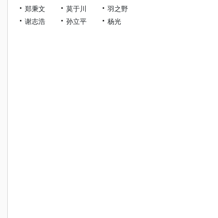
郑秉文
莫于川
羽之野
谢志浩
孙立平
杨光