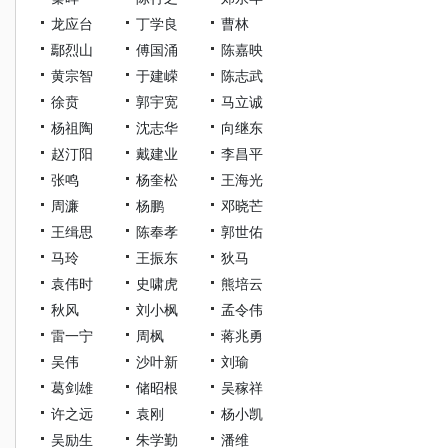
龙应台
丁学良
曹林
鄢烈山
傅国涌
陈嘉映
黄宗智
于建嵘
陈志武
徐贲
郭宇宽
马立诚
杨祖陶
沈志华
向继东
赵汀阳
戴建业
李昌平
张鸣
杨奎松
王海光
周濂
杨鹏
邓晓芒
王缉思
陈奉孝
郭世佑
马玲
王振东
狄马
袁伟时
史啸虎
熊培云
秋风
刘小枫
孟令伟
雷一宁
周枫
蒋兆勇
吴伟
沙叶新
刘瑜
葛剑雄
储昭根
吴稼祥
许之远
袁刚
杨小凯
吴励生
朱学勤
潘维