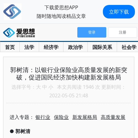
下载爱思想APP
立即下载
随时随地阅读精品文章
登录
注册
首页
法学
经济学
政治学
国际关系
社会学
郭树清：以银行业保险业高质量发展的新突
破，促进国民经济加快构建新发展格局
选择字号：
大
中
小
本文共阅读 1946 次 更新时间：
2022-05-05 21:48
进入专题：
银行业
保险业
新发展格局
高质量发展
●
郭树清