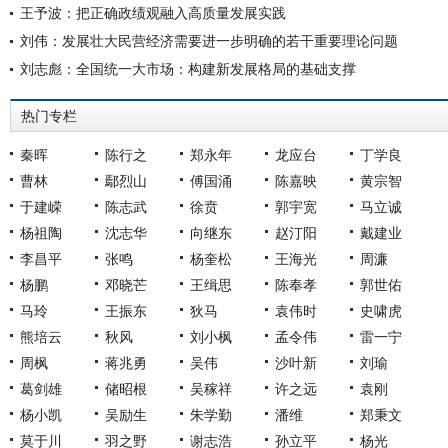
王予波：把正确政绩观融入高质量发展实践
刘伟：发展壮大民营经济需要进一步明确的若干重要理论问题
刘志彪：全国统一大市场：构建新发展格局的基础支撑
热门专栏
秦晖
陈行之
郑永年
龙应台
丁学良
曹林
鄢烈山
傅国涌
陈嘉映
黄宗智
于建嵘
陈志武
徐贲
郭宇宽
马立诚
杨祖陶
沈志华
向继东
赵汀阳
戴建业
李昌平
张鸣
杨奎松
王海光
周濂
杨鹏
邓晓芒
王缉思
陈奉孝
郭世佑
马玲
王振东
狄马
袁伟时
史啸虎
熊培云
秋风
刘小枫
孟令伟
雷一宁
周枫
蒋兆勇
吴伟
沙叶新
刘瑜
葛剑雄
储昭根
吴稼祥
许之远
袁刚
杨小凯
吴励生
朱学勤
潘维
郑秉文
莫于川
羽之野
谢志浩
孙立平
杨光