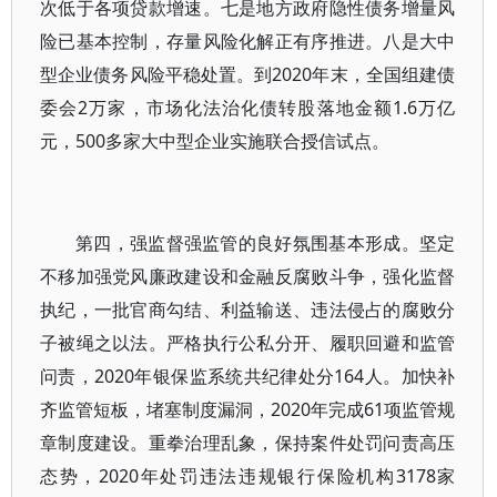
次低于各项贷款增速。七是地方政府隐性债务增量风
险已基本控制，存量风险化解正有序推进。八是大中
型企业债务风险平稳处置。到2020年末，全国组建债
委会2万家，市场化法治化债转股落地金额1.6万亿
元，500多家大中型企业实施联合授信试点。
第四，强监督强监管的良好氛围基本形成。坚定
不移加强党风廉政建设和金融反腐败斗争，强化监督
执纪，一批官商勾结、利益输送、违法侵占的腐败分
子被绳之以法。严格执行公私分开、履职回避和监管
问责，2020年银保监系统共纪律处分164人。加快补
齐监管短板，堵塞制度漏洞，2020年完成61项监管规
章制度建设。重拳治理乱象，保持案件处罚问责高压
态势，2020年处罚违法违规银行保险机构3178家