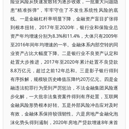
险业风险从快速发散转为逐步收敛，一批重大问题隐
患“精准拆弹”，牢牢守住了不发生系统性风险的底
线。一是金融杠杆率明显下降，金融资产盲目扩张得
到根本扭转。2017年至2020年，银行业和保险业总
资产年均增速分别为8.3%和11.4%，大体只有2009年
至2016年间年均增速的一半。金融体系内部空转的同
业资产占比大幅度下降。二是银行业不良资产认定和
处置大步推进，2017年至2020年累计处置不良贷款
8.8万亿元，超过之前12年总和。三是影子银行得到
有序拆解，规模较历史峰值压降约20万亿元。四是金
融违法犯罪行为受到严厉惩治，不法金融集团风险逐
步化解，一大批非法集资案件得到有序处置，互联网
金融风险形势根本好转。五是外部风险冲击应对及时
有效，金融体系保持较强韧性。六是房地产金融化泡
沫化势头得到遏制，2020年房地产贷款增速8年来首