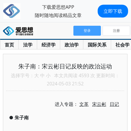
下载爱思想APP
立即下载
随时随地阅读精品文章
登录
注册
首页
法学
经济学
政治学
国际关系
社会学
朱子南：宋云彬日记反映的政治运动
选择字号：
大
中
小
本文共阅读 4593 次 更新时间：
2024-05-03 21:52
进入专题：
文革
宋云彬
日记
●
朱子南