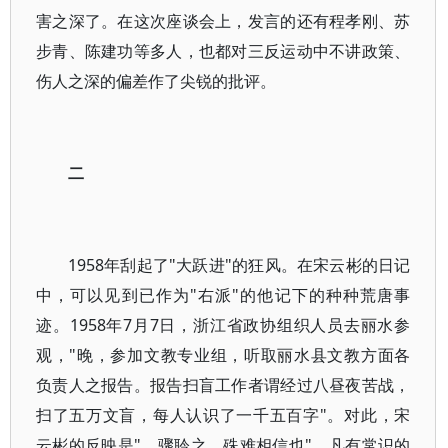
害之深了。在这次座谈会上，发言的还有程孝刚、苏
步青、陈建功等多人，也都对三反运动中不讲政策、
伤人之深的偏差作了尖锐的批评。
二
1958年刮起了"大跃进"的狂风。在宋云彬的日记
中，可以见到已作为"右派"的他记下的种种荒唐事
迹。1958年7月7日，浙江省政协组织人员去丽水参
观，"晚，参加文教专业组，听取丽水县文教方面各
负责人之报告。报告扫盲工作者谓经过八昼夜苦战，
扫了五万文盲，每人认识了一千五百字"。对此，宋
云彬的反映是"，骤聆之，殊难相信也"。凡有常识的