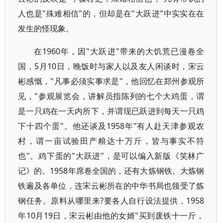
人也是"殊难相信"的，但却是在"大跃进"中实实在在
发生的怪现象。
在1960年，因"大跃进"带来的大饥荒已漫卷全
国，5月10日，晚饭时与家人以及友人闲谈时，宋云
彬感慨，"凡事必须实事求是"，他回忆在郑州参观所
见，"参观展览会，讲解员指陈列的七个大鸡蛋，谓
是一只鸡在一天内所下，并谓现已跃进到每天一只鸡
下十四个蛋"。他还谈及1958年"有人赴天津参观农
村，谓一亩试验田产粮达十万斤，皆与事实不符
也"。鸡下蛋的"大跃进"，是可以编入新版《笑林广
记》的。1958年席卷全国的，还有大炼钢铁。大炼钢
铁遍及各单位，连宋云彬所在的中华书局也领受了炼
钢任务。原料从哪里来?要各人自行设法提供，1958
年10月19日，宋云彬由他的女婿"买到废铁十一斤，