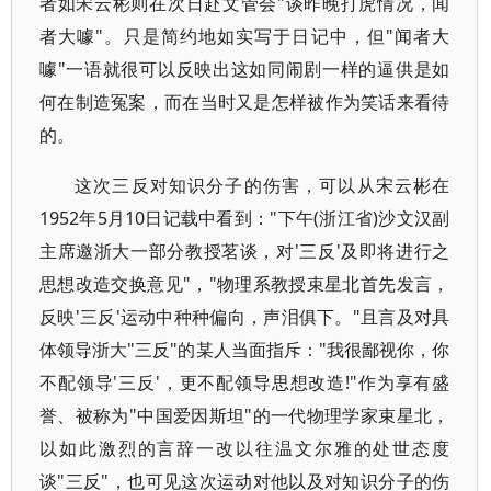
者如宋云彬则在次日赴文管会"谈昨晚打虎情况，闻
者大噱"。只是简约地如实写于日记中，但"闻者大
噱"一语就很可以反映出这如同闹剧一样的逼供是如
何在制造冤案，而在当时又是怎样被作为笑话来看待
的。
这次三反对知识分子的伤害，可以从宋云彬在
1952年5月10日记载中看到："下午(浙江省)沙文汉副
主席邀浙大一部分教授茗谈，对'三反'及即将进行之
思想改造交换意见"，"物理系教授束星北首先发言，
反映'三反'运动中种种偏向，声泪俱下。"且言及对具
体领导浙大"三反"的某人当面指斥："我很鄙视你，你
不配领导'三反'，更不配领导思想改造!"作为享有盛
誉、被称为"中国爱因斯坦"的一代物理学家束星北，
以如此激烈的言辞一改以往温文尔雅的处世态度
谈"三反"，也可见这次运动对他以及对知识分子的伤