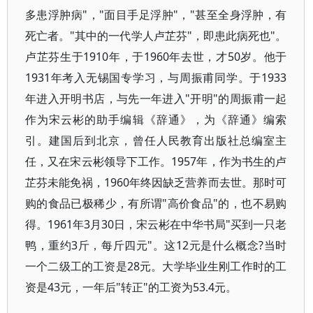
多患浮肿病"，"面目手足浮肿"，"甚至全身浮肿，有
死亡者。"其中的一代学人卢芷芬"，即患此病死也"。
卢芷芬生于1910年，于1960年去世，才50岁。他于
1931年考入无锡国专学习，与周振甫同学。于1933
年进入开明书店，与先一年进入"开明"的周振甫一起
作为宋云彬的助手编辑《辞通》，为《辞通》编索
引。建国后到北京，曾任人民教育出版社总编室主
任，又在宋云彬领导下工作。1957年，作为书生的卢
芷芬未能免祸，1960年终因缺乏营养而去世。那时可
购的食品已极稀少，有所谓"高价食品"的，也不易购
得。1961年3月30日，宋云彬在中华书局"买到一只老
鸭，重约3斤，每斤四元"。这12元是什么概念?当时
一个二级工的工资是28元。大学毕业生刚工作时的工
资是43元，一年后"转正"的工资为53.4元。