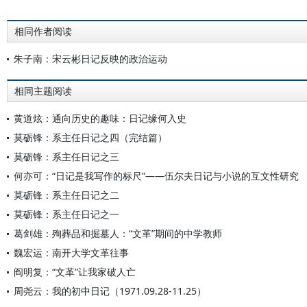
相同作者阅读
朱子南：宋云彬日记反映的政治运动
相同主题阅读
黄道炫：通向历史的趣味：日记缘何入史
莫砺锋：系主任日记之四（完结篇）
莫砺锋：系主任日记之三
何亦可：“日记是我写作的标尺”——伍尔夫日记与小说的互文性研究
莫砺锋：系主任日记之二
莫砺锋：系主任日记之一
葛剑雄：殉葬品和掘墓人：“文革”期间的中学教师
魏宏运：南开大学文革往事
阎明复：“文革”让我家破人亡
周尧云：我的初中日记（1971.09.28-11.25）