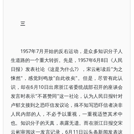
三
1957年7月开始的反右运动，是众多知识分子人
生道路的一个重大转折。先是，1957年6月8日《人民
日报》发表社论《这是为什么?》，宋云彬读后"为之
悚然"，感觉到鸣放"自此收矣"。但是，尽管有此认
识，却在6月10日出席浙江省委统战部召开的座谈会
发言时表示"不甚赞同"这一社论，认为人民日报针对
卢郁文接到之恐吓信发议论，殊不知写恐吓信者决非
人民内部的人，不必予以重视，一重视适堕其术中
也。知识分子的天真，表露无遗。而在浙江日报交宋
云彬审阅这一发言记录，6月11日以头条新闻发表这