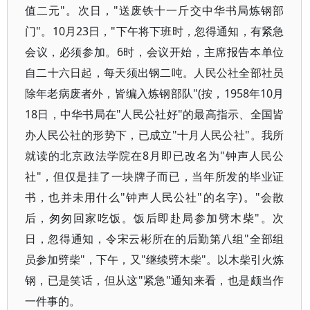
值二元"。次日，"送废铁十一斤交中华书局炼钢部
门"。10月23日，"下午将下班时，忽得通知，有紧急
会议，必须参加。6时，会议开始，主席报告本单位
自二十六日起，每天须出钢二吨。人民公社全部社员
除年老病废者外，皆编入炼钢部队"(按，1958年10月
18日，中华书局在"人民公社好"的最高指示、全国皆
办人民公社的形势下，已成立"十月人民公社"。我所
就读的北京政法学院在8月即已改名为"钟声人民公
社"，但仅是挂了一块牌子而已，当年所发的毕业证
书，也并未用什么"钟声人民公社"的名字)。"会散
后，匆匆回家吃饭。饭后即赴局参加劈木柴"。次
日，忽得通知，令宋云彬所在的后勤第八组"全部组
员参加劈柴"，下午，又"继续劈木柴"。以木柴引火炼
钢，已是笑话，但从这"紧急"通知来看，也是颇当作
一件事的。