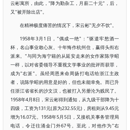
云彬寓所，由此，"降为勤杂工，月薪二十元"，后，
又"被开除出店"。
在精神极度痛苦的情况下，宋云彬"无夕不饮"。
1958年3月1日，"偶成一绝"："驱遣牢愁酒一
杯，名山事业敢心灰。十年悔作杭州住，赢得头衔右
派来。"与同为海宁籍的从延安走来的女作家陈学昭
一样，以对省委领导不重视文学事业的批评而获罪，
成为"右派"。虽经周恩来命周扬打电话给浙江主政
者，说陈学昭的用意是好的，但也未能幸免。而已升
任浙江省省长的沙文汉，也被打入另册沦为贱民了。
1958年4月8日，宋云彬得到通知，从九级干部降为十
四级，工资为131元(原为232.55元)，房租则从9.45元
增为16.07元。1958年5月5日，又接机关事务管理局
电话，令迁往涌金门外67号。至此，对他作为"右