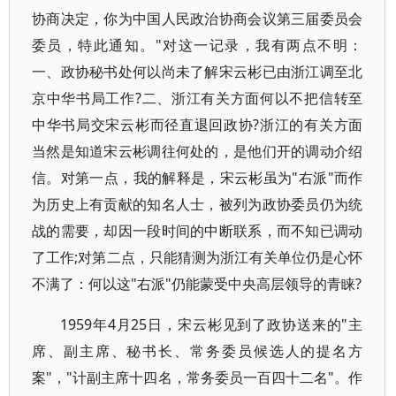
协商决定，你为中国人民政治协商会议第三届委员会
委员，特此通知。"对这一记录，我有两点不明：
一、政协秘书处何以尚未了解宋云彬已由浙江调至北
京中华书局工作?二、浙江有关方面何以不把信转至
中华书局交宋云彬而径直退回政协?浙江的有关方面
当然是知道宋云彬调往何处的，是他们开的调动介绍
信。对第一点，我的解释是，宋云彬虽为"右派"而作
为历史上有贡献的知名人士，被列为政协委员仍为统
战的需要，却因一段时间的中断联系，而不知已调动
了工作;对第二点，只能猜测为浙江有关单位仍是心怀
不满了：何以这"右派"仍能蒙受中央高层领导的青睐?
1959年4月25日，宋云彬见到了政协送来的"主
席、副主席、秘书长、常务委员候选人的提名方
案"，"计副主席十四名，常务委员一百四十二名"。作