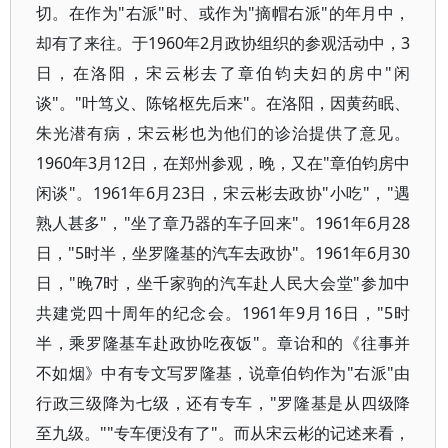
切。在作为"右派"时、或作为"摘帽右派"的年月中，
却有了来往。于1960年2月政协组织的参观活动中，3
日，在洛阳，宋云彬去了章伯钧夫妇的房中"闲
谈"。"叶笃义、陈铭枢先后来"。在洛阳，因黄药眠、
朱光潜有病，宋云彬也为他们的诊治提供了意见。
1960年3月12日，在郑州参观，晚，又在"章伯钧房中
闲谈"。1961年6月23日，宋云彬去政协"小吃"，"遇
熟人甚多"，"坐了章乃器的车子回来"。1961年6月28
日，"5时半，坐罗隆基的汽车去政协"。1961年6月30
日，"晚7时，坐千家驹的汽车赴人民大会堂"参加中
共建党四十周年的纪念会。1961年9月16日，"5时
半，乘罗隆基车赴政协吃夜饭"。章诒和的《往事并
不如烟》中有专文写罗隆基，说章伯钧作为"右派"由
行政三级降为七级，还有专车，"罗隆基是从四级降
至九级。""专车便没有了"。而从宋云彬的记述来看，