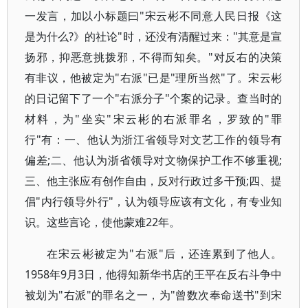
一发言，加以小标题曰"宋云彬不同意人民日报《这
是为什么?》的社论"时，还没有清醒过来："其意是宣
扬邪，抑恶意挑拨邪，不得而知矣。"对反右的决策
有非议，他被定为"右派"已是"理所当然"了。宋云彬
的日记留下了一个"右派分子"个案的记录。查当时的
材料，为"坐实"宋云彬的右派罪名，罗致的"罪
行"有：一、他认为浙江省领导对文艺工作的领导有
偏差;二、他认为浙省领导对文物保护工作不够重视;
三、他主张应有创作自由，反对行政过多干预;四、提
倡"内行领导外行"，认为领导应该有文化，有专业知
识。这些言论，使他蒙难22年。
在宋云彬被定为"右派"后，还连累到了他人。
1958年9月3日，他得知新华书店的王平在反右斗争中
被划为"右派"的罪名之一，为"曾数次奉命送书"到宋