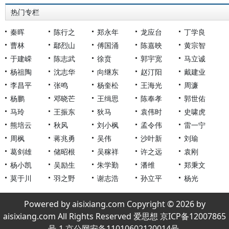
热门专栏
秦晖
陈行之
郑永年
龙应台
丁学良
曹林
鄢烈山
傅国涌
陈嘉映
黄宗智
于建嵘
陈志武
徐贲
郭宇宽
马立诚
杨祖陶
沈志华
向继东
赵汀阳
戴建业
李昌平
张鸣
杨奎松
王海光
周濂
杨鹏
邓晓芒
王缉思
陈奉孝
郭世佑
马玲
王振东
狄马
袁伟时
史啸虎
熊培云
秋风
刘小枫
孟令伟
雷一宁
周枫
蒋兆勇
吴伟
沙叶新
刘瑜
葛剑雄
储昭根
吴稼祥
许之远
袁刚
杨小凯
吴励生
朱学勤
潘维
郑秉文
莫于川
羽之野
谢志浩
孙立平
杨光
Powered by aisixiang.com Copyright © 2026 by
aisixiang.com All Rights Reserved 爱思想 京ICP备12007865
号-1 京公网安备11010602120014号.