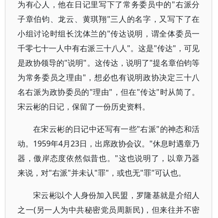
为有心人，他在日记里写下了常务委员中的"右派分
子章伯钧、龙云、黄琪翔"三人的名字，又写下了在
小组讨论时组长沈体兰的"传达说明，谓全体委员一
千零七十一人中有右派三十八人"。这是"传达"，可见
是政协领导的"说明"。这传达，说明了"提名章伯钧等
为常务委员之理由"，想必也有说明政协决定三十八
名右派为政协委员的"理由"，但在"传达"时从简了。
宋云彬的日记，保留了一份历史资料。
在宋云彬的日记中还写有一些"右派"的神态和活
动。1959年4月23日，出席政协会议。"休息时遇章乃
器，傲岸态度依然似昔也。"这也说明了，以章乃器
来说，对"右派"并未认"罪"，或也无"罪"可认也。
宋云彬以个人身份加入民盟，罗隆基就是介绍人
之一(另一人为中共秘密党员周新民)，但来往并不密