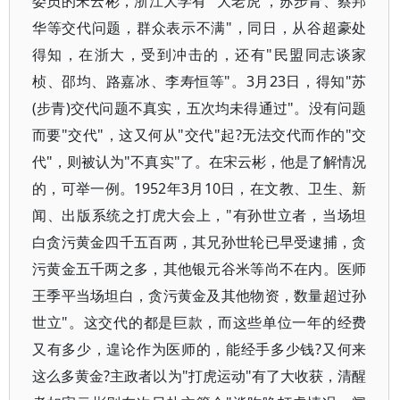
委员的宋云彬，浙江大学有"'大老虎'，苏步青、蔡邦
华等交代问题，群众表示不满"，同日，从谷超豪处
得知，在浙大，受到冲击的，还有"民盟同志谈家
桢、邵均、路嘉冰、李寿恒等"。3月23日，得知"苏
(步青)交代问题不真实，五次均未得通过"。没有问题
而要"交代"，这又何从"交代"起?无法交代而作的"交
代"，则被认为"不真实"了。在宋云彬，他是了解情况
的，可举一例。1952年3月10日，在文教、卫生、新
闻、出版系统之打虎大会上，"有孙世立者，当场坦
白贪污黄金四千五百两，其兄孙世轮已早受逮捕，贪
污黄金五千两之多，其他银元谷米等尚不在内。医师
王季平当场坦白，贪污黄金及其他物资，数量超过孙
世立"。这交代的都是巨款，而这些单位一年的经费
又有多少，遑论作为医师的，能经手多少钱?又何来
这么多黄金?主政者以为"打虎运动"有了大收获，清醒