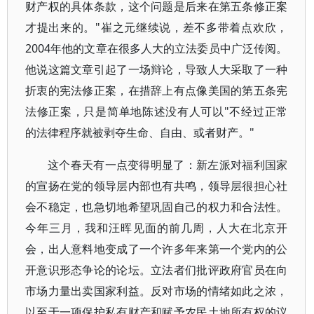
财产权的具体条款，这个问题是后来在第五条修正案
才提出来的。"崔之元继续说，差不多带着点欢欣，
2004年他的文章在很多人大的立法委员中广泛传阅。
他说这篇文章引起了一场辩论，导致人大采取了一种
折衷的宪法修正案，在措辞上有点像美国的第五条宪
法修正案，只是简单地陈述没有人可以"不经过正常
的法律程序就被剥夺生命、自由、或者财产。"
这个春天有一点变得明显了：新左派对福利国家
的宣扬在党的领导层内部也有共鸣，领导层很担心社
会不稳定，也急切地希望巩固自己的权力和合法性。
今年三月，我和汪晖见面的前几周，人大在北京开
会，出人意料地变成了一个许多年来第一个党内的公
开意识形态争论的论坛。立法者们批评政府官员在向
市场力量出卖国家利益。反对市场的情绪如此之浓，
以至于一项保护私有财产和赋予农民土地所有权的议