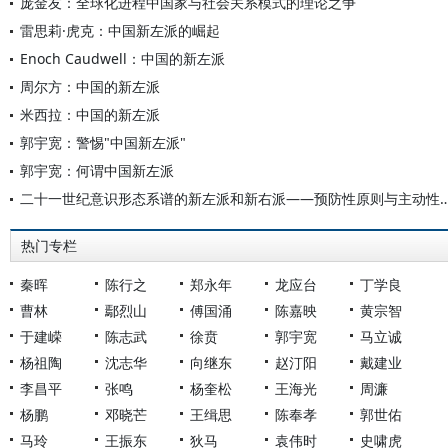
庞金友：全球化进程中国家与社会关系模式的理论之争
雷思莉·虎克：中国新左派的崛起
Enoch Caudwell：中国的新左派
周尔方：中国的新左派
米西拉：中国的新左派
郭宇宽：警惕"中国新左派"
郭宇宽：何谓中国新左派
二十一世纪意识形态系谱的新左派和新右派——预防
热门专栏
秦晖
陈行之
郑永年
龙应台
丁学良
曹林
鄢烈山
傅国涌
陈嘉映
黄宗智
于建嵘
陈志武
徐贲
郭宇宽
马立诚
杨祖陶
沈志华
向继东
赵汀阳
戴建业
李昌平
张鸣
杨奎松
王海光
周濂
杨鹏
邓晓芒
王缉思
陈奉孝
郭世佑
马玲
王振东
狄马
袁伟时
史啸虎