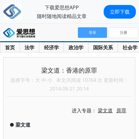
下载爱思想APP
立即下载
随时随地阅读精品文章
登录
注册
首页
法学
经济学
政治学
国际关系
社会学
梁文道：香港的原罪
选择字号：
大
中
小
本文共阅读 10764 次 更新时间：
2014-09-21 20:14
进入专题：
梁文道
原罪
●
梁文道