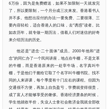
6万份，因为是免费赠送，如果不加限制一天就发完
了，所以要限制，一个月分成三次来发。香港看书人
并不多。他想出应付的办法:一要免费、二要很薄、三
要内容轻松，适合香港人的口味，去“诱惑”读者。比
如农历年，就专做一期历法，借着人们对迷信的好奇
来介绍历法的历史。
他还是“进念·二十面体”成员。2000年他和“进
念”的同仁办了一个民间讲座，地点在牛棚，不是文革
的牛棚，而是香港原来的一处宰牛场，名字真叫牛
棚，于是他们干脆给它取了个名字叫牛棚书院。找不
同的人来讲课，每个季度有十门左右的课程。但因为
交通很不方便，再加上自负盈亏，学费就变得很贵，
成了富人才能够享受的奢侈。香港经济萧条的时候，
学生他就收半价，失业人士拿社会救济金我就全部收