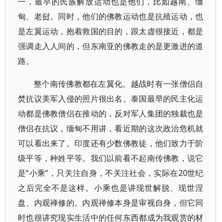
一，最早的民族解放运动也是他们，比如越南、缅
甸、老挝。同时，他们的佛教运动也是抗殖运动，也
是左翼运动，抱着救国的目的，跟太虚很接近，都是
强调走入人间的，但东南亚的佛教走的是更激进的道
路。
整个南传佛教都在左翼化。越战时有一张僧侣自
焚抗议美军入侵的照片很出名。泰国最早的民主化运
动都是佛教僧侣在推动的，反对军人集团的独裁也是
僧侣在抗议，缅甸不用讲，看近期的这次政治危机就
可以看出来了。印度还有少数佛教徒，他们致力于阶
级平等，种姓平等。我们以前看不起南传佛教，说它
是“小乘”，只关注自身，不关注社会，实际在20世纪
之后完全不是这样。小乘也是讲现世解脱、现世涅
盘、内观禅修的。内观禅修本身是审视自身，但它同
时也很讲究现实生活中的任何东西都成为我观赏的材