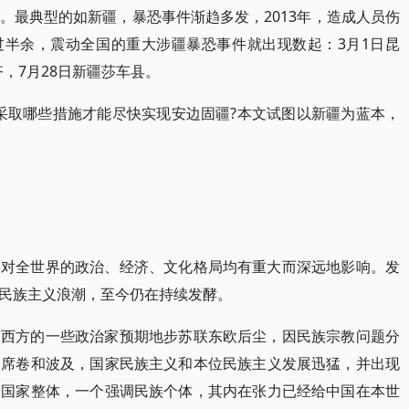
。最典型的如新疆，暴恐事件渐趋多发，2013年，造成人员伤
刚过半余，震动全国的重大涉疆暴恐事件就出现数起：3月1日昆
齐，7月28日新疆莎车县。
采取哪些措施才能尽快实现安边固疆?本文试图以新疆为蓝本，
，对全世界的政治、经济、文化格局均有重大而深远地影响。发
民族主义浪潮，至今仍在持续发酵。
如西方的一些政治家预期地步苏联东欧后尘，因民族宗教问题分
的席卷和波及，国家民族主义和本位民族主义发展迅猛，并出现
调国家整体，一个强调民族个体，其内在张力已经给中国在本世