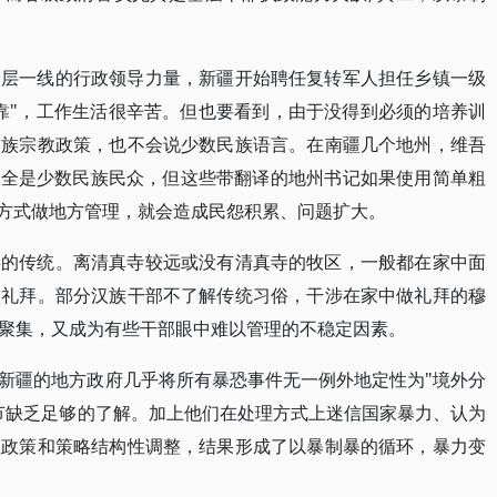
基层一线的行政领导力量，新疆开始聘任复转军人担任乡镇一级
靠"，工作生活很辛苦。但也要看到，由于没得到必须的培养训
民族宗教政策，也不会说少数民族语言。在南疆几个地州，维吾
乎全是少数民族民众，但这些带翻译的地州书记如果使用简单粗
"方式做地方管理，就会造成民怨积累、问题扩大。
拜的传统。离清真寺较远或没有清真寺的牧区，一般都在家中面
做礼拜。部分汉族干部不了解传统习俗，干涉在家中做礼拜的穆
聚集，又成为有些干部眼中难以管理的不稳定因素。
新疆的地方政府几乎将所有暴恐事件无一例外地定性为"境外分
节缺乏足够的了解。加上他们在处理方式上迷信国家暴力、认为
理政策和策略结构性调整，结果形成了以暴制暴的循环，暴力变