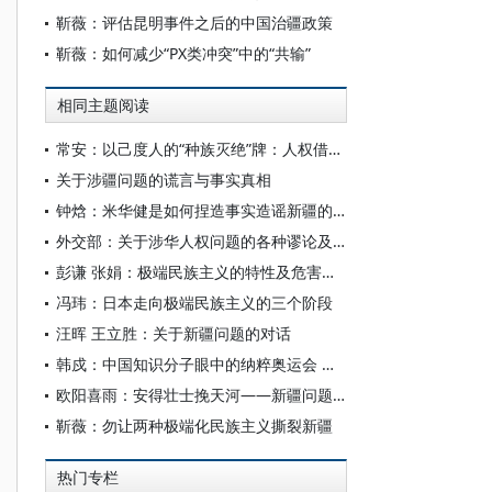
靳薇：评估昆明事件之后的中国治疆政策
靳薇：如何减少“PX类冲突”中的“共输”
相同主题阅读
常安：以己度人的“种族灭绝”牌：人权借口与霸权行径
关于涉疆问题的谎言与事实真相
钟焓：米华健是如何捏造事实造谣新疆的？
外交部：关于涉华人权问题的各种谬论及事实真相
彭谦 张娟：极端民族主义的特性及危害刍议
冯玮：日本走向极端民族主义的三个阶段
汪晖 王立胜：关于新疆问题的对话
韩戍：中国知识分子眼中的纳粹奥运会 ——以储安平的奥运系列报道为例
欧阳喜雨：安得壮士挽天河——新疆问题小析
靳薇：勿让两种极端化民族主义撕裂新疆
热门专栏