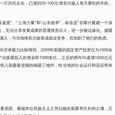
斤20元左右，已涨到50-100元;维吾尔族人每天要吃的羊肉，
速度"、"上海力量"和"山东效率"，标语是"在喀什重建一个深
筑，无法分享发展成果的普通维吾尔人，进一步被边缘化。援疆
涌入，与当地维吾尔族形成就业竞争，也加剧了他们的焦虑。
济承载力比较薄弱，2009年新疆的固定资产投资仅为1000余
产业援疆投入的资金即1000多亿，之后的两年均递增1000亿元
%投入新疆最贫困的南疆三地州，给当地的社会运行和适应带来
重要原因。极端本位民族主义之所以能在新疆有生长的土壤，正