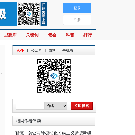
登录
注册
思想库
关键词
笔会
科普
排行
|
|
|
APP
公众号
微博
手机版
相同作者阅读
靳薇：勿让两种极端化民族主义撕裂新疆