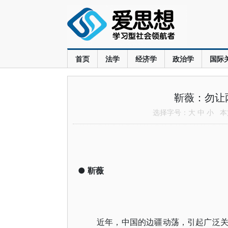
首页
法学
经济学
政治学
国际
靳薇：勿让
选择字号：
大
中
小
本文
●
靳薇
近年，中国的边疆动荡，引起广泛