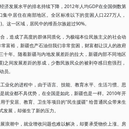
济发展水平的排名持续下降，2012年人均GDP在全国倒数第
口集中居住在南部地区。全区标准以下的贫困人口227万人，
州)。这一区域，居民中的维吾尔族超过90%。
重合，造成了高度的群体同质化，为极端本位民族主义的社会动
非常富裕，新疆也产石油但我们非常贫困，财富都让汉人的政府
二三十年。随着新疆与内地发展差距的拉大，新疆内部不同地区
疆)之间发展差距的形成，少数民族民众的被剥夺感日愈强烈，
动员。
在工业化的进程中，由于语言、技能、教育水平、生活习惯、思
是就业都不具优势，在全国是如此，新疆也是一样。2010年开
用于安居、教育、卫生等项目的"民生援疆" 给普通民众带来生
"式发展，却催生了新的压力。
发展浪潮中，就业增收问题也难以解决，却要承受物价上涨、房