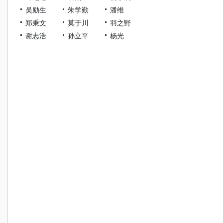
吴励生
朱学勤
潘维
郑秉文
莫于川
羽之野
谢志浩
孙立平
杨光