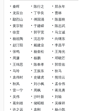
秦晖
陈行之
郑永年
龙应台
丁学良
曹林
鄢烈山
傅国涌
陈嘉映
黄宗智
于建嵘
陈志武
徐贲
郭宇宽
马立诚
杨祖陶
沈志华
向继东
赵汀阳
戴建业
李昌平
张鸣
杨奎松
王海光
周濂
杨鹏
邓晓芒
王缉思
陈奉孝
郭世佑
马玲
王振东
狄马
袁伟时
史啸虎
熊培云
秋风
刘小枫
孟令伟
雷一宁
周枫
蒋兆勇
吴伟
沙叶新
刘瑜
葛剑雄
储昭根
吴稼祥
许之远
袁刚
杨小凯