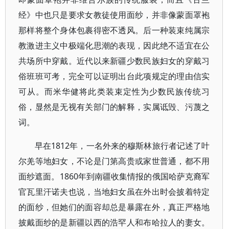
经》中也只是要求女教徒使用面纱，并非像蒙面罩袍
那样将整个身体包裹得密不透风。后一种装束纯属宗
教激进主义中极端化思潮的表现，因此绝不适宜在公
共场所中穿戴。近代以来新疆少数民族妇女的穿戴习
俗班班可考，完全可以证明出台此项规定的理由信实
可从。而米华健将此类装束定性为少数民族传统习
俗，显然是无视有关部门的解释，实属诋毁、污蔑之
词。
早在1812年，一名外来的穆斯林旅行者记述了叶
尔羌等地妇女，不论是门第高贵或家世普通，都不用
面纱遮面。1860年到南疆收集情报的俄国哈萨克裔军
官瓦里汗诺夫也说，当地妇女虽在外出时会披着特定
的面纱，但她们的面容却总是暴露在外，真正严格地
披戴面纱的是新疆以西的浩罕人和布哈拉人的妻女。