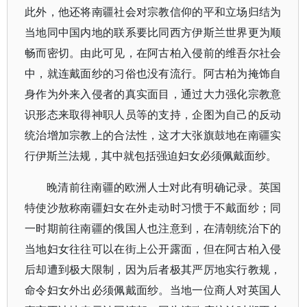
此外，他还将南疆社会对宗教信仰的平和立场归结为
当地同中国内地的联系要比同西方伊斯兰世界更为顺
畅而密切。由此可见，在阿古柏入侵前的维吾尔社会
中，就连戴面纱的习俗也没有流行。阿古柏为掩饰自
身作为外来入侵者的真实面目，通过大力强化宗教意
识形态来取得神职人员等的支持，企图为自己的反动
统治增加宗教上的合法性，这才大张旗鼓地在南疆实
行伊斯兰法规，其中就包括强迫妇女必须佩戴面纱。
晚清前往南疆的欧洲人士对此有明确记录。英国
特使沙敖称南疆妇女在外走动时习惯于不戴面纱；同
一时期前往南疆的俄国人也注意到，在清朝统治下的
当地妇女往往可以在街上公开露面，但在阿古柏入侵
后却遭到极大限制，因为后者极其严厉地实行教规，
命令妇女外出必须佩戴面纱。当地一位商人对英国人