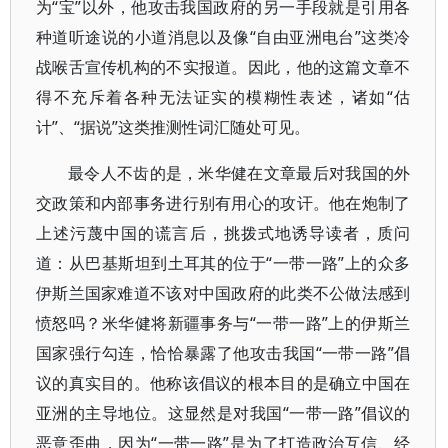
为“宝”以外，他攻击我国政府的另一手段就是引用各
种道听途说的小道消息以及像“自由亚洲电台”这类冷
战喉舌宣传机构的不实报道。因此，他的这篇文章不
得不充斥着各种无法证实的模糊性表述，诸如“估
计”、“据说”这类推测性词汇随处可见。
最令人不齿的是，米华健在文章最后对我国的外
交政策和内部事务进行别有用心的攻讦。他在炮制了
上述污蔑中国的谎言后，挑拨式地诱导读者，质问
道：从巴基斯坦到土耳其的位于“一带一路”上的众多
伊斯兰国家难道不该对中国政府的此类不公做法感到
愤怒吗？米华健将新疆事务与“一带一路”上的伊斯兰
国家强行勾连，恰恰暴露了他攻击我国“一带一路”倡
议的真实目的。他称该倡议的根本目的是确立中国在
亚洲的主导地位。这显然是对我国“一带一路”倡议的
恶意歪曲，因为“一带一路”是为了打造政治互信、经