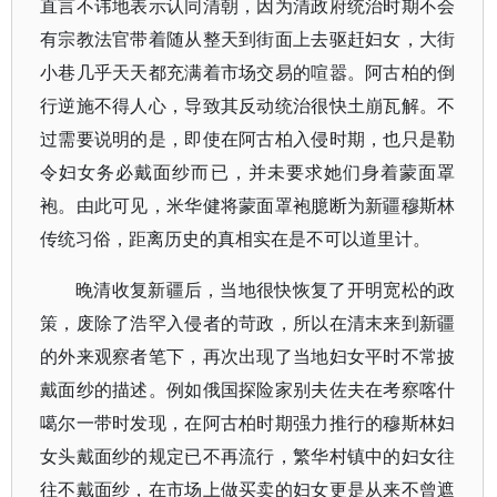
直言不讳地表示认同清朝，因为清政府统治时期不会
有宗教法官带着随从整天到街面上去驱赶妇女，大街
小巷几乎天天都充满着市场交易的喧嚣。阿古柏的倒
行逆施不得人心，导致其反动统治很快土崩瓦解。不
过需要说明的是，即使在阿古柏入侵时期，也只是勒
令妇女务必戴面纱而已，并未要求她们身着蒙面罩
袍。由此可见，米华健将蒙面罩袍臆断为新疆穆斯林
传统习俗，距离历史的真相实在是不可以道里计。
晚清收复新疆后，当地很快恢复了开明宽松的政
策，废除了浩罕入侵者的苛政，所以在清末来到新疆
的外来观察者笔下，再次出现了当地妇女平时不常披
戴面纱的描述。例如俄国探险家别夫佐夫在考察喀什
噶尔一带时发现，在阿古柏时期强力推行的穆斯林妇
女头戴面纱的规定已不再流行，繁华村镇中的妇女往
往不戴面纱，在市场上做买卖的妇女更是从来不曾遮