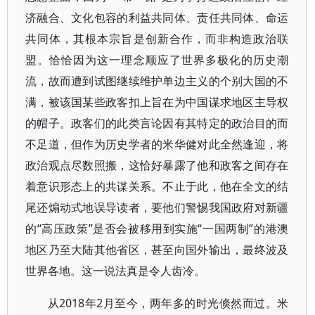
济融合、文化包容的利益共同体、责任共同体、命运
共同体，其根本宗旨是创新合作，而非构造政治联
盟。恰恰因为这一理念顺应了世界多极化的历史潮
流，故而遭到试图继续维护单边主义的个别大国的不
满，被该国某些政客扣上旨在为中国谋求地区主导权
的帽子。政客们的此类言论因有其特定的政治目的而
不足道，但作为历史学者的米华健对此全然逢迎，将
政治观点尽数照搬，这恰好暴露了他和政客之间存在
着意识形态上的共谋关系。不止于此，他在全文的结
尾还煽动式地误导读者，要他们警惕我国政府对新疆
的“高压政策”是否会被移用到实施“一国两制”的港澳
地区乃至大陆其他省区，甚至向国外输出，最终波及
世界各地。这一说法真是令人齿冷。
从2018年2月至今，两年多的时光倏然而过。米