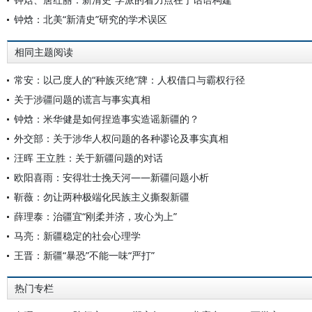
钟焓：北美“新清史”研究的学术误区
相同主题阅读
常安：以己度人的“种族灭绝”牌：人权借口与霸权行径
关于涉疆问题的谎言与事实真相
钟焓：米华健是如何捏造事实造谣新疆的？
外交部：关于涉华人权问题的各种谬论及事实真相
汪晖 王立胜：关于新疆问题的对话
欧阳喜雨：安得壮士挽天河——新疆问题小析
靳薇：勿让两种极端化民族主义撕裂新疆
薛理泰：治疆宜“刚柔并济，攻心为上”
马亮：新疆稳定的社会心理学
王晋：新疆“暴恐”不能一味“严打”
热门专栏