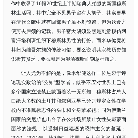
作中收录了16幅20世纪上半期瑞典人拍摄的新疆穆斯
林生活照，其中完全不见男子留有大胡子。其实更早
在清代文献中就有回部男子虽不剃髭髯，但为饮食方
便剪去唇须的记载。男子蓄大胡须显然是刻意模仿阿
富汗塔利班组织下穆斯林男性的打扮。而米华健竟将
其归为维吾尔族的传统习俗，要么说明其宗教历史知
识极其贫乏，要么就是为混淆视听而刻意杜撰之。
让人尤为不解的是，像米华健这样一位热衷于评
论现实政治的“公知”型学者，似乎不应对世界上已有
多个国家立法禁止蒙面着装一无所知。穆斯林占总人
口绝大多数的土耳其和叙利亚早已分别规定女性在学
校内不准戴标志性的头巾和全身蒙罩袍；同为伊斯兰
国家的突尼斯也出台了在公共场所禁止女性头戴蒙面
面纱的法规，以遏制日益猖獗的恐怖主义的蔓延；
2010—2011年，比利时、法国、意大利和澳大利亚