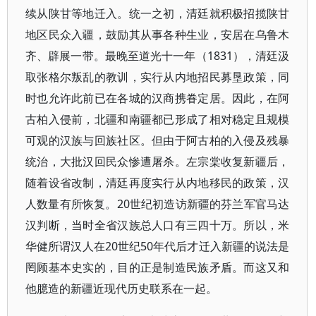
续从陕甘等地迁入。统一之初，清廷就积极招揽陕甘
地区民众入疆，鼓励其从事各种生业，安居在乌鲁木
齐、辟展一带。最晚至道光十一年（1831），清廷汲
取张格尔叛乱的教训，实行从内地招民募垦政策，同
时也允许此前已在各城的汉商携眷定居。因此，在阿
古柏入侵前，北疆和南疆都已形成了相对稳定且规模
可观的汉族与回族社区。但由于阿古柏的入侵及残暴
统治，大批汉回民众惨遭屠杀。左宗棠收复新疆后，
随着设省改制，清廷再度实行从内地移民的政策，汉
人数量有所恢复。20世纪初造访新疆的芬兰军官马达
汉判断，当时全省汉族总人口有三四十万。所以，米
华健所谓汉人在20世纪50年代后才迁入新疆的说法是
罔顾基本史实的，目的正是制造民族矛盾。而这又和
他臆造的新疆近现代历史联系在一起。