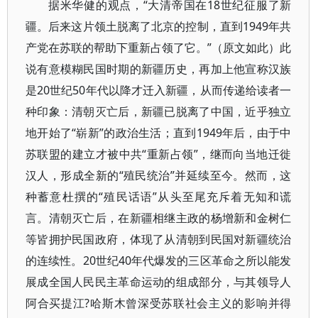
据米华健的观点，“大清帝国在18世纪征服了新
疆。后来这片领土脱离了北京的控制，直到1949年共
产党在苏联的帮助下重新占领了它。”（原文如此）此
说有意模糊民国时期的新疆历史，再加上他宣称汉族
是20世纪50年代以降才迁入新疆，从而传递给读者一
种印象：清朝灭亡后，新疆已脱离了中国，近乎独立
地开始了“崭新”的政治生活；直到1949年后，由于中
苏联盟的建立才被中共“重新占领”，继而向当地迁徙
汉人，形成全新的“殖民统治”并延续至今。然而，这
种蓄意杜撰的“殖民话语”从头至尾充斥着无知和谎
言。清朝灭亡后，在新疆相继主政的杨增新和金树仁
等皆拥护民国政府，体现了从清朝到民国对新疆统治
的连续性。20世纪40年代爆发的三区革命之所以能发
展成全国人民民主革命运动的组成部分，与其领导人
阿合买提江?哈斯木曾深受苏联社会主义的影响并得