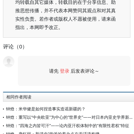
均转载自其它媒体，转载目的在于分享信息、助
推思想传播，并不代表本网赞同其观点和对其真
实性负责。若作者或版权人不愿被使用，请来函
指出，本网即予改正。
评论（0）
请先
登录
后发表评论～
评论
相同作者阅读
钟焓：米华健是如何捏造事实造谣新疆的？
钟焓：重写以“中央欧亚”为中心的“世界史”——对日本内亚史学界新近动向的剖析
钟焓：“四海之内皆可汗”——论内亚汗权体制中的“有限性君权”特征
钟焓、唐红丽：新清史”学派的着力点在于话语构建