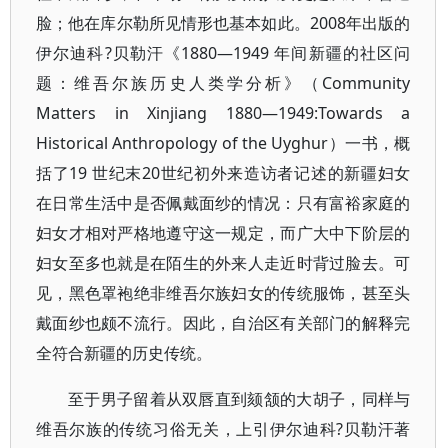
脸；他在库尔勒所见情形也基本如此。2008年出版的
伊尔迪科?贝勒汗《1880—1949 年间新疆的社区问
题：维吾尔族历史人类学分析》（Community
Matters in Xinjiang 1880—1949:Towards a
Historical Anthropology of the Uyghur）一书，概
括了19 世纪末20世纪初外来造访者记述的新疆妇女
在日常生活中是否佩戴面纱的情况：只有富裕家庭的
妇女才相对严格地遵守这一规定，而广大中下阶层的
妇女至多也就是在陌生的外来人走近时背过脸去。可
见，黑色罩袍绝非维吾尔族妇女的传统服饰，甚至头
戴面纱也颇不流行。因此，自治区有关部门的解释完
全符合新疆的历史传统。
至于男子留着从双唇直到颏颔的大胡子，同样与
维吾尔族的传统习俗无关，上引伊尔迪科?贝勒汗著