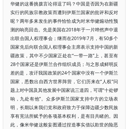
华健的这番挑拨言论得逞了吗？中国是否因为在新疆
实行的民族宗教政策而遭到伊斯兰国家的批评和反对
呢？两年多来发生的事件恰恰成为对米华健煽动性预
测的响亮回击。先是美国在2018年于一片哗然声中退
出联合国人权理事会；继而在2019年7月，有50多个
国家先后向联合国人权理事会主席表示支持中国的新
疆政策，其中不少国家正处在“一带一路”上，甚至有
28个国家还是伊斯兰合作组织成员；与之形成鲜明反
差的是，攻讦我国政策的24个国家中没有一个伊斯兰
国家，悉数出自西方世界阵营，它们历来在“人权”问
题上对中国及其他发展中国家说三道四，可谓“十处锣
响，九处有他”。众多伊斯兰国家支持中方的立场表
明，长期以来我们党和政府致力于保障边疆少数民族
享有宪法所赋予的各项基本权利，是有目共睹的。因
此，像米华健这般妄图通过捏造事实借以欺世的险恶