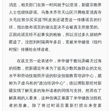
消息，相关部门在第一时间就予以澄清，新疆宗教界
人士也很快辟谣。乌鲁木齐市天山区汗腾格里清真寺
大毛拉努尔买买提?阿皮孜还谴责这一传播谣言的行
径，指出散布谣言的做法是决不会被真主所接受的。
正因此谣言经不起事实的检验，所以没过多久就销声
匿迹了。没想到时隔两年多后，竟被米华健借《纽约
时报》传播给全球读者。
在该文另一处表述中，米华健干脆玩弄瞒天过海
的招数，把新疆近年来为了提高少数民族群众的文化
水平和劳动技能而开设的职业技能教育培训中心，臆
称为子虚乌有的“政治培训中心”，借以博取那些对新
疆实情了解无多的海外读者的同情与支持。然而在了
解真相的人看来，这种伎俩正暴露了米华健政治投机
者的形象。除了将过时谣言重新打捞出来变废