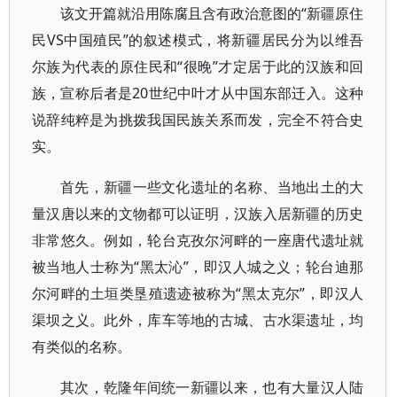
该文开篇就沿用陈腐且含有政治意图的“新疆原住
民VS中国殖民”的叙述模式，将新疆居民分为以维吾
尔族为代表的原住民和“很晚”才定居于此的汉族和回
族，宣称后者是20世纪中叶才从中国东部迁入。这种
说辞纯粹是为挑拨我国民族关系而发，完全不符合史
实。
首先，新疆一些文化遗址的名称、当地出土的大
量汉唐以来的文物都可以证明，汉族入居新疆的历史
非常悠久。例如，轮台克孜尔河畔的一座唐代遗址就
被当地人士称为“黑太沁”，即汉人城之义；轮台迪那
尔河畔的土垣类垦殖遗迹被称为“黑太克尔”，即汉人
渠坝之义。此外，库车等地的古城、古水渠遗址，均
有类似的名称。
其次，乾隆年间统一新疆以来，也有大量汉人陆