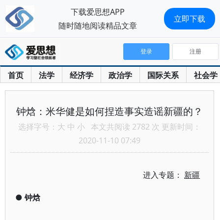
下载爱思想APP
立即下载
随时随地阅读精品文章
登录
注册
首页
法学
经济学
政治学
国际关系
社会学
钟焓：米华健是如何捏造事实造谣新疆的？
选择字号：
大
中
小
本文共阅读 2782 次 更新时间：
2020-11-10 07:49
进入专题：
新疆
●
钟焓