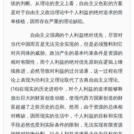
状的判断。从理论的意义上看，自由主义色彩的方案
是对于自由主义政治理论中个人利益的绝对追求的简
单移植，因而存在严重的理论缺陷。
自由主义强调的个人利益绝对优先，尽管对
当代中国而言是无法完全实现的，但是必须预料到它
对共同体的威胁。政治产生的基本约束条件是资源的
相对有限性，而个人利益的绝对优先原则在逻辑上继
续推进，必然导致对利益的过分追逐，这一过程在理
论上表现为功利主义理论取代了古典自由主义理论。
(16)在现实的历史进程中，对个人利益的追求能够释
放出巨大的财富创造动能，使现代西方国家创造的财
富超越了之前历史的总和。然而，由于资源的总体相
对稀缺，因而现实的生活中，个人利益的目标和实现
手段必然也受到实际条件的限制，无法实现有限资源
的绝对均衡分配。以个人利益追求最大化为目标的共