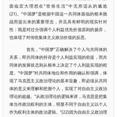
面临宏大理想在“世俗生活”中无所适从的尴尬
(21)。“中国梦”是根据中国这一共同体面临的根本挑
战而提出来的重要理念，并且具有鲜明的现实针对
性：既是对过分强调个人利益优先价值原则的扬弃，
也体现了对传统集体主义政治价值的反思。
首先，“中国梦”正确解决了个人与共同体的
关系，即共同体的持存是个人利益实现的前提，而共
同体的发展状态则从根本上决定了个人利益实现的程
度。“中国梦”对共同体地位和作用的确认和强调，体
现了马克思主义政治理论的基本旨趣，即必须从共同
体的意义来理解和把握个人，实现了对自由主义政治
理论的超越。“从政治理论的逻辑来讲，马克思是把集
体当作政治权利的主体，明显不同于自由主义以个人
作为权利主体的政治逻辑。”(22)因为自由主义政治理