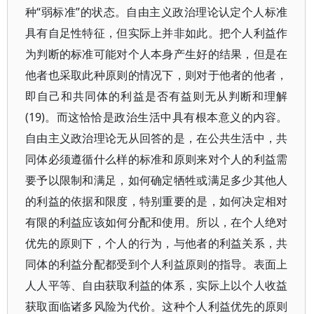
种“弱标准”的状态。自由主义政治理论认定个人标准
具有自足性特征，但实际上并非如此。把个人利益作
为判断的标准可能对个人本身产生好的结果，但是在
他者也采取此种原则的情况下，则对于他者的他者，
即自己和共同体的利益是否有益则无从判断和理解
(19)。而这恰恰是政治生活中具有根本意义的内容。
自由主义政治理论无从回答的是，在公共生活中，共
同体必须遵循什么样的标准和原则来对个人的利益需
要予以限制和满足，如何确定牺牲或满足多少其他人
的利益的依据和限度，特别重要的是，如何决定相对
有限的利益应该如何分配和使用。所以，在个人绝对
优先的原则下，个人的行为，与他者的利益关系，共
同体的利益分配都受到个人利益原则的指导。表面上
人人平等、自由获取利益的体系，实际上以个人收益
获取面临诸多风险为代价。这种个人利益优先的原则