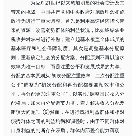
为应对21世纪以来愈加明显的社会变迁及其
带来的挑战，中国共产党和中央政府对施政理念和施
政行为进行了重大调整。首先是利用高速经济增长带
来的资源，改善弱势群体的利益状况，比如终结农业
税收并对农村进行补贴；建立起基本覆盖全体成员的
基本医疗和社会保障制度。其次是调整基本分配原
则，重新确定社会的分配方案。分配原则不再以追求
效率为唯一目标，而是注重公平和发展成果的共享。
分配的基本原则从“初次分配注重效率，二次分配注重
公平”调整为“初次分配和再分配都要兼顾效率和公
平，再分配更加注重公平”，以实现“调整国民收入分
配格局，加大再分配调节力度，着力解决收入分配差
距较大问题”。⑨然而，在进行既得利益群体和相对
弱势群体之间的利益均衡和调整时，由于不同群体对
自身利益的判断存在矛盾，群体内部整合能力薄弱，