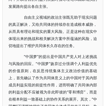
发展路向提出各自主张。
自由主义视域的政治主张既无助于现实问题
的真正解决，又给共同体的持续存在造成根本威胁，
从而具有理论和现实的重大风险。正是这种在现实中
体现出来的挑战和相关解决方案中所蕴涵的风险，迫
切地提出了维护共同体长久存在的任务。
“中国梦”的提出是中国共产党人对上述挑战
与风险的回应。“中国梦”扬弃过分强调个人利益优先
的价值原则，在反思传统集体主义政治价值的基础
上，首先确认了作为共同体意义上的中国对于其内部
成员利益实现的前提性作用，进而明确了共同体内部
的利益分配不应被视为非此即彼的“零和博弈”，而是
在根本利益一致基础上的协作关系的展开。其次，“中