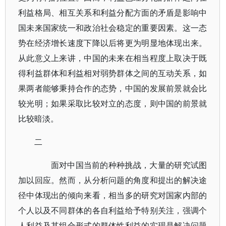
利益格局、相互关系和利益分配方面的矛盾是影响中
国未来国家统一和政治社会稳定的重要因素。这一态
势在经济增长速度下降以后将更为明显地体现出来。
从此意义上来讲，中国的未来在相当程度上取决于既
得利益群体和利益相对弱势群体之间的互动关系，如
果两者能够秉持合作的态势，中国的发展前景就会比
较光明；如果采取比较对立的态度，则中国的前景就
比较暗淡。
二
面对中国当前的种种挑战，大量的研究试图
加以回应。然而，从分析问题的角度和提出的解决途
径中体现出的倾向来看，相当多的研究对国家内部的
个人以及不同群体的各自利益给予特别关注，强调个
人利益及其组合形式的群体性利益的实现是解决问题