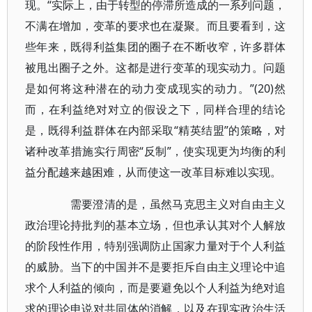
现。“实际上，由于转型的停滞所造成的一系列问题，
不满在增加，变革的要求也在凝聚。而且要看到，这
些年来，既得利益集团的圈子在不断收窄，许多群体
被甩出圈子之外。这都是进行变革的现实动力。问题
是如何将这种潜在的动力变成现实的动力。”(20)然
而，在利益绝对对立的假设之下，同样合理的结论
是，既得利益群体在内部采取“精英结盟”的策略，对
诸种改革措施实行周密“反制”，使实现更为均衡的利
益分配越来越困难，从而使这一改革目标难以实现。
需要澄清的是，虽然马克思主义对自由主义
政治理论持批判的基本立场，但也承认其对个人解放
的阶段性作用，特别强调防止国家力量对于个人利益
的威胁。当下的中国并不是要拒斥自由主义理论中追
求个人利益的倾向，而是要避免以个人利益为绝对追
求的理论申说对共同体的消解，以及在现实政治生活