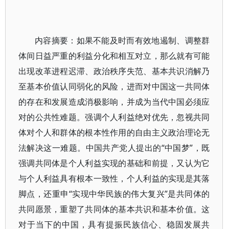
内容摘要：如果不能及时而有效地遏制、调整群
体间日益严重的利益分化和相互对立，那么就有可能
出现改革进程迟滞、政治秩序失范、基本共识消解乃
至基本价值认同弱化的风险，进而对中国这一共同体
的存在和发展造成消极影响，并成为当代中国必须应
对的公共性难题。强调个人利益绝对优先，忽视共同
体对个人和群体的根本性作用的自由主义政治理论无
法解决这一难题。中国共产党人提出的“中国梦”，既
强调共同体是个人利益实现的基础和前提，又认为它
与个人利益具有根本一致性，个人利益的实现是其落
脚点，还重申“实现中华民族的伟大复兴”是共同体的
共同愿景，重塑了共同体的基本共识和基本价值。这
对于当下的中国，具有提振民族信心、稳固发展共