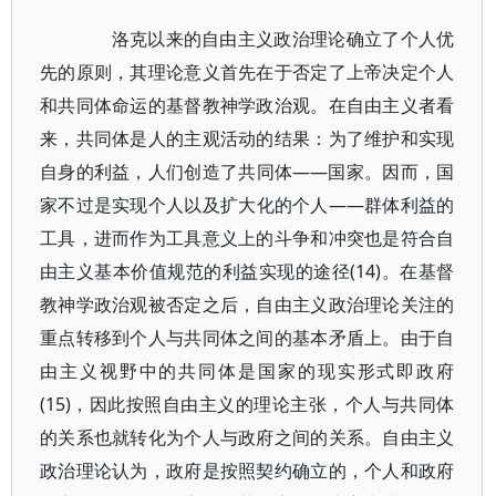
洛克以来的自由主义政治理论确立了个人优
先的原则，其理论意义首先在于否定了上帝决定个人
和共同体命运的基督教神学政治观。在自由主义者看
来，共同体是人的主观活动的结果：为了维护和实现
自身的利益，人们创造了共同体——国家。因而，国
家不过是实现个人以及扩大化的个人——群体利益的
工具，进而作为工具意义上的斗争和冲突也是符合自
由主义基本价值规范的利益实现的途径(14)。在基督
教神学政治观被否定之后，自由主义政治理论关注的
重点转移到个人与共同体之间的基本矛盾上。由于自
由主义视野中的共同体是国家的现实形式即政府
(15)，因此按照自由主义的理论主张，个人与共同体
的关系也就转化为个人与政府之间的关系。自由主义
政治理论认为，政府是按照契约确立的，个人和政府