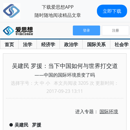
下载爱思想APP
立即下载
随时随地阅读精品文章
登录
注册
首页
法学
经济学
政治学
国际关系
社会学
吴建民 罗援：当下中国如何与世界打交道
——中国的国际环境质变了吗
选择字号：
大
中
小
本文共阅读 3205 次 更新时间：
2017-09-23 13:11
进入专题：
国际环境
●
吴建民
罗援