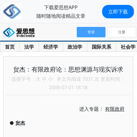
下载爱思想APP
立即下载
随时随地阅读精品文章
登录
注册
首页
法学
经济学
政治学
国际关系
社会学
贠杰：有限政府论：思想渊源与现实诉求
选择字号：
大
中
小
本文共阅读 7031 次 更新时间：
2008-07-01 18:18
进入专题：
有限政府
●
贠杰