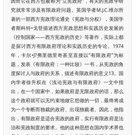
因而它在西方也被称为“立宪政府”，有关的宪政学研
究就常常涉及有限政府问题。英国学者M.J.C.维尔所
著的一部西方宪政理论通史《宪政与分权》，美国学
者斯科特•戈登描述西方宪政思想和实践历史发展的
《控制国家——西方宪政的历史》等著作，实际上都
是探讨西方有限政府理论和实践历史的专论。1974
年，卡尔•J?弗里德里奇甚至直接以“有限政府”为标
题，发表《有限政府：一种比较》一书，从宪政的角
度探讨人与政府的关系，描述有限政府的意义13。国
内学者徐升权在《浅论宪政与有限政府》一文中指
出，在一个国家中，如果政府是无限政府的话，那么
这个政府就可以无约束地做它想做的一切，最终将成
为一个专断而独裁的政府、出现独裁者。因此，他指
出，有限政府是适合宪政的政府，实行有限政府是法
治和宪政制度的要求。他的这种思想在国内学术界也