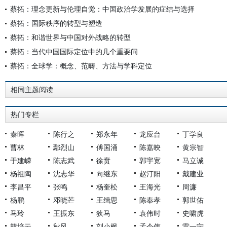
蔡拓：理念更新与伦理自觉：中国政治学发展的症结与选择
蔡拓：国际秩序的转型与塑造
蔡拓：和谐世界与中国对外战略的转型
蔡拓：当代中国国际定位中的几个重要问
蔡拓：全球学：概念、范畴、方法与学科定位
相同主题阅读
热门专栏
秦晖
陈行之
郑永年
龙应台
丁学良
曹林
鄢烈山
傅国涌
陈嘉映
黄宗智
于建嵘
陈志武
徐贲
郭宇宽
马立诚
杨祖陶
沈志华
向继东
赵汀阳
戴建业
李昌平
张鸣
杨奎松
王海光
周濂
杨鹏
邓晓芒
王缉思
陈奉孝
郭世佑
马玲
王振东
狄马
袁伟时
史啸虎
熊培云
秋风
刘小枫
孟令伟
雷一宁