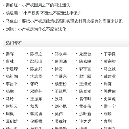
秦前红：小产权困局之下的司法迷失
杨建顺：“小产权房”不受也不应受法律保护
马俊山：要把小产权房政策提高到实现农村再次振兴的高度来认识
刘锐：小产权房为什么不应合法化
热门专栏
秦晖
陈行之
郑永年
龙应台
丁学良
曹林
鄢烈山
傅国涌
陈嘉映
黄宗智
于建嵘
陈志武
徐贲
郭宇宽
马立诚
杨祖陶
沈志华
向继东
赵汀阳
戴建业
李昌平
张鸣
杨奎松
王海光
周濂
杨鹏
邓晓芒
王缉思
陈奉孝
郭世佑
马玲
王振东
狄马
袁伟时
史啸虎
熊培云
秋风
刘小枫
孟令伟
雷一宁
周枫
蒋兆勇
吴伟
沙叶新
刘瑜
葛剑雄
储昭根
吴稼祥
许之远
袁刚
杨小凯
吴励生
朱学勤
潘维
郑秉文