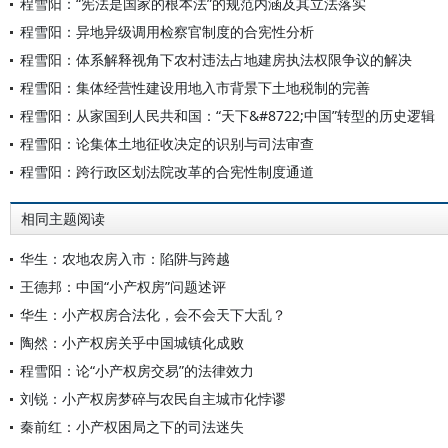
程雪阳：“宪法是国家的根本法”的规范内涵及其立法落实
程雪阳：异地异级调用检察官制度的合宪性分析
程雪阳：体系解释视角下农村违法占地建房执法权限争议的解决
程雪阳：集体经营性建设用地入市背景下土地税制的完善
程雪阳：从家国到人民共和国：“天下&#8722;中国”转型的历史逻辑
程雪阳：论集体土地征收决定的识别与司法审查
程雪阳：跨行政区划法院改革的合宪性制度通道
相同主题阅读
华生：农地农房入市：陷阱与跨越
王德邦：中国“小产权房”问题述评
华生：小产权房合法化，会不会天下大乱？
陶然：小产权房关乎中国城镇化成败
程雪阳：论“小产权房交易”的法律效力
刘锐：小产权房梦碎与农民自主城市化悖谬
秦前红：小产权困局之下的司法迷失