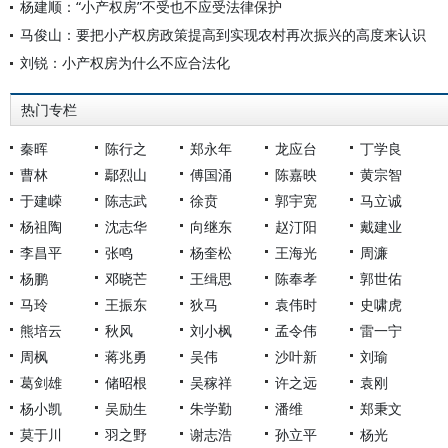
杨建顺：“小产权房”不受也不应受法律保护
马俊山：要把小产权房政策提高到实现农村再次振兴的高度来认识
刘锐：小产权房为什么不应合法化
热门专栏
秦晖
陈行之
郑永年
龙应台
丁学良
曹林
鄢烈山
傅国涌
陈嘉映
黄宗智
于建嵘
陈志武
徐贲
郭宇宽
马立诚
杨祖陶
沈志华
向继东
赵汀阳
戴建业
李昌平
张鸣
杨奎松
王海光
周濂
杨鹏
邓晓芒
王缉思
陈奉孝
郭世佑
马玲
王振东
狄马
袁伟时
史啸虎
熊培云
秋风
刘小枫
孟令伟
雷一宁
周枫
蒋兆勇
吴伟
沙叶新
刘瑜
葛剑雄
储昭根
吴稼祥
许之远
袁刚
杨小凯
吴励生
朱学勤
潘维
郑秉文
莫于川
羽之野
谢志浩
孙立平
杨光