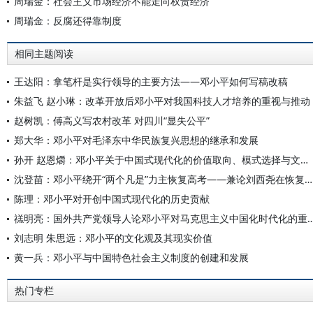
周瑞金：社会主义市场经济不能走向权贵经济
周瑞金：反腐还得靠制度
相同主题阅读
王达阳：拿笔杆是实行领导的主要方法——邓小平如何写稿改稿
朱益飞 赵小琳：改革开放后邓小平对我国科技人才培养的重视与推动
赵树凯：傅高义写农村改革 对四川“显失公平”
郑大华：邓小平对毛泽东中华民族复兴思想的继承和发展
孙开 赵恩爝：邓小平关于中国式现代化的价值取向、模式选择与文明诉求重要论述探析
沈登苗：邓小平绕开“两个凡是”力主恢复高考——兼论刘西尧在恢复高考中的重要作用
陈理：邓小平对开创中国式现代化的历史贡献
禚明亮：国外共产党领导人论邓小平对马克思主义中国
刘志明 朱思远：邓小平的文化观及其现实价值
黄一兵：邓小平与中国特色社会主义制度的创建和发展
热门专栏