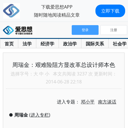
下载爱思想APP
立即下载
随时随地阅读精品文章
登录
注册
首页
法学
经济学
政治学
国际关系
社会学
周瑞金：艰难险阻方显改革总设计师本色
选择字号：
大
中
小
本文共阅读 3237 次 更新时间：
2014-06-28 22:18
进入专题：
邓小平
南方谈话
●
周瑞金
(
进入专栏
)