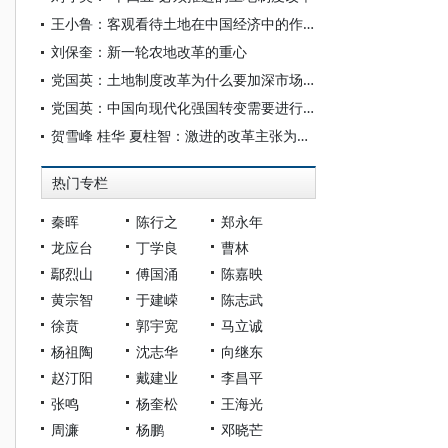
王小鲁：客观看待土地在中国经济中的作用
刘保奎：新一轮农地改革的重心
党国英：土地制度改革为什么要加深市场化
党国英：中国向现代化强国转变需要进行土地制度改革
贺雪峰 桂华 夏柱智：激进的改革主张为何不被采纳
热门专栏
秦晖
陈行之
郑永年
龙应台
丁学良
曹林
鄢烈山
傅国涌
陈嘉映
黄宗智
于建嵘
陈志武
徐贲
郭宇宽
马立诚
杨祖陶
沈志华
向继东
赵汀阳
戴建业
李昌平
张鸣
杨奎松
王海光
周濂
杨鹏
邓晓芒