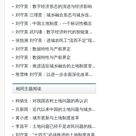
刘守英：数字经济形态的演进与经济影响
刘守英 江瑾贤：城乡融合形态与城乡连续体构建
刘守英：中国土地制度：一个标识性概念
刘守英 武玙璠：数字经济时代的智能复合配置论
张悦洲 刘守英：进城农民工“流而不定”现象析
刘守英：数据特性与产权界定
刘守英：数据特性与产权界定
刘守英：推进适应城乡融合的土地制度变革
熊雪锋 刘守英：以进一步全面深化改革推进农业农村现代化
相同主题阅读
柯炳生：对我国农村土地问题的再认识
吕新雨：近代以来中国的土地问题与城乡关系再认识
黄小虎：城市更新与土地制度改革
李昌平：土地问题已经不是农民问题的核心
刘守英：“十四五”必须推进的土地制度改革