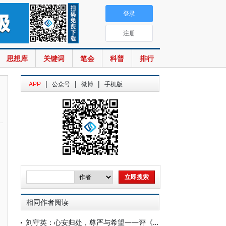
登录
注册
思想库
关键词
笔会
科普
排行
|
|
|
APP
公众号
微博
手机版
相同作者阅读
刘守英：心安归处，尊严与希望——评《吾乡：中国易地扶贫搬迁纪实》