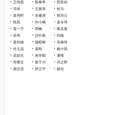
王缉思
陈奉孝
郭世佑
马玲
王振东
狄马
袁伟时
史啸虎
熊培云
秋风
刘小枫
孟令伟
雷一宁
周枫
蒋兆勇
吴伟
沙叶新
刘瑜
葛剑雄
储昭根
吴稼祥
许之远
袁刚
杨小凯
吴励生
朱学勤
潘维
郑秉文
莫于川
羽之野
谢志浩
孙立平
杨光