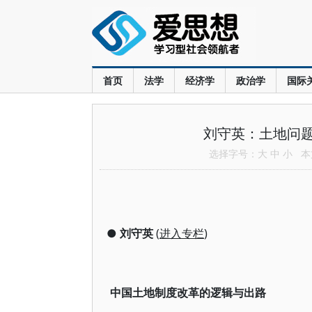
首页
法学
经济学
政治学
国际
刘守英：土地问
选择字号：
大
中
小
本文
●
刘守英
(
进入专栏
)
中国土地制度改革的逻辑与出路