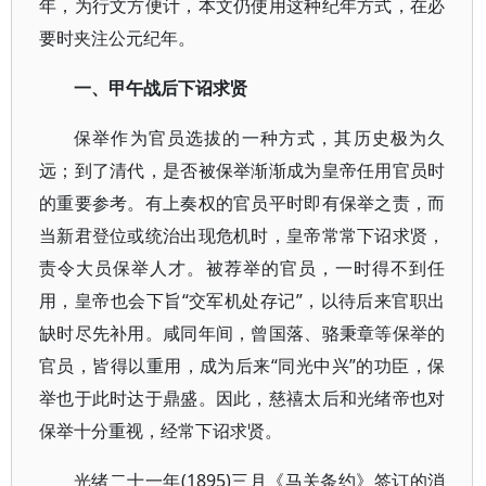
年，为行文方便计，本文仍使用这种纪年方式，在必
要时夹注公元纪年。
一、甲午战后下诏求贤
保举作为官员选拔的一种方式，其历史极为久
远；到了清代，是否被保举渐渐成为皇帝任用官员时
的重要参考。有上奏权的官员平时即有保举之责，而
当新君登位或统治出现危机时，皇帝常常下诏求贤，
责令大员保举人才。被荐举的官员，一时得不到任
用，皇帝也会下旨“交军机处存记”，以待后来官职出
缺时尽先补用。咸同年间，曾国落、骆秉章等保举的
官员，皆得以重用，成为后来“同光中兴”的功臣，保
举也于此时达于鼎盛。因此，慈禧太后和光绪帝也对
保举十分重视，经常下诏求贤。
光绪二十一年(1895)三月《马关条约》签订的消