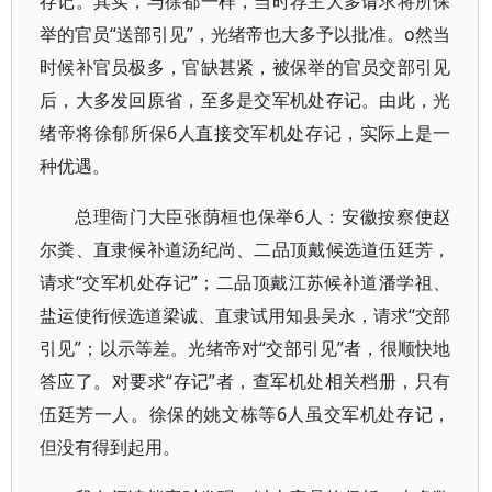
存记。其实，与徐都一样，当时荐主大多请求将所保
举的官员“送部引见”，光绪帝也大多予以批准。o然当
时候补官员极多，官缺甚紧，被保举的官员交部引见
后，大多发回原省，至多是交军机处存记。由此，光
绪帝将徐郁所保6人直接交军机处存记，实际上是一
种优遇。
总理衙门大臣张荫桓也保举6人：安徽按察使赵
尔粪、直隶候补道汤纪尚、二品顶戴候选道伍廷芳，
请求“交军机处存记”；二品顶戴江苏候补道潘学祖、
盐运使衔候选道梁诚、直隶试用知县吴永，请求“交部
引见”；以示等差。光绪帝对“交部引见”者，很顺快地
答应了。对要求“存记”者，查军机处相关档册，只有
伍廷芳一人。徐保的姚文栋等6人虽交军机处存记，
但没有得到起用。