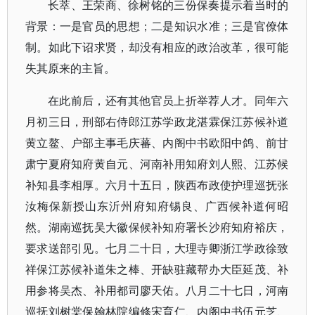
长萃、王荣商、徐树铭的三份保奏提示着当时的
背景：一是官员的思想；二是知识水准；三是官僚体
制。如此下诏求贤，却没有相应的政治改革，很可能
失其原来的主旨。
在此前后，还有其他官员上折举荐人才。同年六
月初三日，刑部右侍郎江苏学政龙湛霖保江苏候补道
黄立鳌、户部主事毛庆蕃、内阁中书欧阳中鸽、前甘
肃宁夏府知府黄自元、河南补用知府刘人熙、江苏候
补知县李相厚。六月十五日，陕西布政使护理巡抚张
汝梅保新授山东沂州府知府锡良、广西候补道何昭
然。湖南巡抚吴大徽保候补知府署长沙府知府裕庆，
要求送部引见。七月二十日，大理寺卿浙江学政徐致
祥保江苏候补道朱之棒、开缺驻藏帮办大臣延茂、补
用参将吴杰、补用都司廖天佑。八月二十七日，河南
巡抚刘树棠保翰林院编修宋育仁、内阁中书伍元芝、