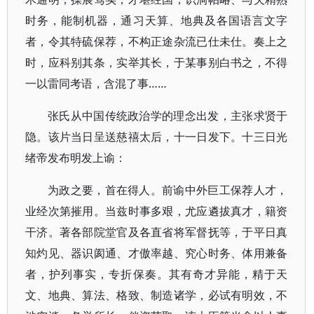
时务，能制机器，通习天算、地典及各国语言文字
者，令其特硫保荐，不构正途杂流已仕未仕。奏上之
时，应科别其条，实举其长，于某事别白书之，不得
一以雷同考语，含混了事……
张氏从中国传统政治学的理念出发，主张求贤于
隐。该片当日呈送慈禧太后，十一日发下。十三日光
绪帝发布明发上谕：
为政之要，首在得人。前谕中外巨工保荐人才，
业经次第摧用。当兹时事多艰，尤应遴拔真才，籍资
干济。著各部院堂官及各直省将军督抚等，于平日真
知灼见、器识阂通、才傲率越、究心时务、体用兼备
者，护列事实，专折保奏。其有奇才异能，精于天
文、地典、算法、格致、制造诸学，必试有明效，不