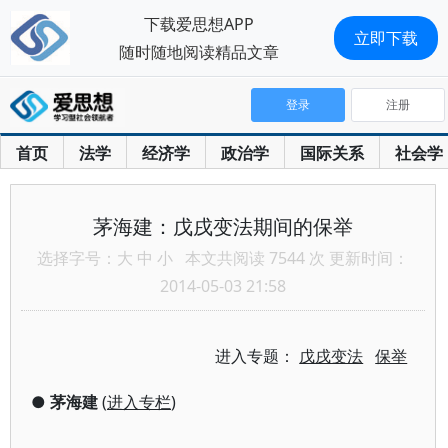
下载爱思想APP
立即下载
随时随地阅读精品文章
登录
注册
首页
法学
经济学
政治学
国际关系
社会学
茅海建：戊戌变法期间的保举
选择字号：
大
中
小
本文共阅读 7544 次 更新时间：
2014-05-03 21:58
进入专题：
戊戌变法
保举
●
茅海建
(
进入专栏
)