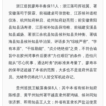
浙江巡抚廖寿丰奏保11人：浙江落司挥祖翼、署
安徽落司于荫霖、前福建桌司张曾歇、江苏候补道程
仪洛、杭州知府林启、处州知府赵亮熙；前安徽青阳
县知县汤寿潜、江苏候补知县薛培榕、前福建安溪县
知县戚扬、署浙江余杭县知县候补知县关钟衡、署镇
海县知县候补知县毕治策。评语多为“综核严密”、“学
有本原”、“干练勤能”、“贞介绝绝俗”之类，不符合谕
旨中在胶州湾事件后要求“力任艰巨”的条件，恐怕只
能从“尽心民事，通达时务”的标准来考量了。廖寿丰
的保举还超越了本省的范围，大多也不是道府州县官
员。光绪帝仍将此11人皆交军机处存记。
贵州巡抚王毓藻奏保8人：其中本省有候补知府
陈维彦、黄平州知州署平越直隶州瞿鸿锡、候补同知
张济辉、即用知县王人文；外省有直隶长芦盐运使景