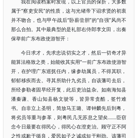
我在阅读档案时发现，以上官员的保折，大多数
属于“察吏安民”的性质，这与光绪帝下诏求贤的初衷
并不吻合，也与甲午战后“卧薪尝胆”的“自强”风尚不
那么合拍。其中最典型的是礼部右侍郎李文田，出奏
保举前广东布政使游智开：
今日求才，先求忠说切实之才，然后一切奇才异
能算法格致之类，始能收其实用“一前广东布政使游智
开，在护理广东巡抚任内，缘参劫属员，不得其职，
郁郁移疾而去。寻其所助什九劣员，自该藩司去后，
所经参勒者固早经开复，此后吏治益杂。如南海知县
潘秦谦、香山知县杨文驶等，皆异常贪酷，签竹难
书。自非立上圣明，简放马王璐、谭钟麟先后到粤，
将劣员等重与参革，则粤民几无苏息之望矣……臣窃
念今日最要在得民心，得民心在澄吏治。顾守正不阿
之性或歉于循良，爱民如子之诚或短于刚劲。该藩司