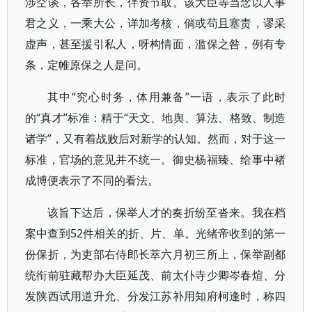
涉空谈，各举所长，伴资节取。该大臣等当念以人事
君之义，一乘大公，详加考核，倘或苟且塞责，谬采
虚声，甚至援引私人，呀构情面，滥保之咎，例有专
条，定帷原保之人是问。
其中“究心时务，体用兼备”一语，表示了此时
的“真才”标准：精于“天文、地舆、算法、格致、制造
诸学”，又有着战败后对新学的认知。然而，对于这一
标准，官场的意见并不统一。御史杨福臻、给事中褚
成博便表示了不同的看法。
该旨下达后，保举人才的奏折纷至沓来。我在档
案中查到52件相关的折、片、单。光绪帝收到的第一
份保折，为吏部右侍郎长萃六月初三所上，保举副都
统衔前驻藏帮办大臣延茂、前太仆寺少卿岑春煊、分
发陕西试用道升允、分发江苏补用知府柯逢时，称四