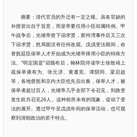
摘要：清代官员的升迁有一定之规。虽各官缺的
补授皆出自于旨意，而皇帝要任用小臣却属特例。甲
午战争后，光绪帝曾下诏求贤，胶州湾事件后又三次
下诏求贤，然局面没有任何改观。戊戌变法期间，命
誉抚廷臣保举人才开始成为光绪帝择用小臣的特殊方
法。“明定国是”诏颁布后，翰林院侍读学士徐致靖上
疏保举康有为、张元济、黄遵宪、谭阴同、梁启超
等，各地督抚和京内大臣也先后出奏，保举人才，被
保举者超过百人，光绪帝几乎全部下令召见，到政变
发生前共召见26人。这种前所未有的现象，促动了变
法的展开。透过甲午至戊戌年间的保举活动，也可观
察到清朝政治的若干特点。