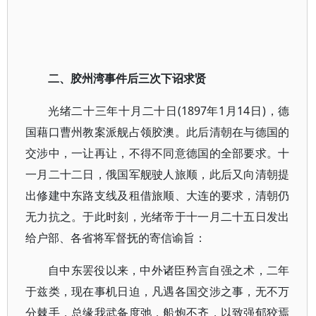
二、胶州湾事件后三次下诏求贤
光绪二十三年十月二十日(1897年1月14日)，德
国藉口曹州教案派舰占领胶澳。此后清朝在与德国的
交涉中，一让再让，不得不同意德国的全部要求。十
一月二十二日，俄国军舰驶人旅顺，此后又向清朝提
出修建中东路支线及租借旅顺、大连的要求，清朝仍
无力抗之。于此时刻，光绪帝于十一月二十五日发出
给户部、各省将军督抚的寄信谕旨：
自中东罢役以来，中外诸臣矜言自强之术，二年
于兹类，现在事机日迫，凡遇各国交涉之事，无不万
分棘手，总缘我武备度弛，船炮不齐，以致强郁狡焉