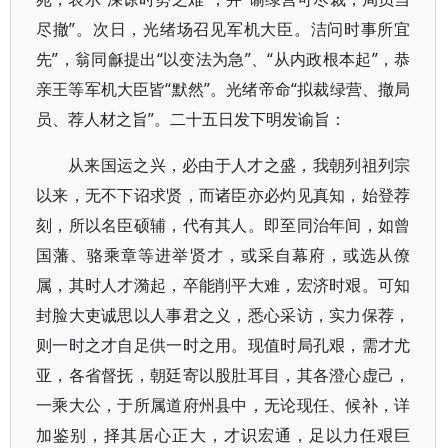
尽撤”。次日，光绪场召见军机大臣。洁问时事所宜
先”，翁同龢提出“以变法为急”、“从内政根本起”，恭
亲王等军机大臣皆“默然”。光绪帝命“拟裁绿营、撤局
员、荐人材之旨”。二十五日发下明发谕旨：
从来国运之兴，必由于人才之盛，我朝列祖列宗
以来，无不下诏求贤，而诸臣亦必灼见真知，始登荐
刻，所以名臣硕辅，代有其人。即至同治年间，如曾
国藩、骆乘章等进举贤才，或采自幕府，或选从僚
属，其时人才漪起，卒能削平大难，宏济时艰。可知
封脸大吏诚思以人事君之义，悉心采访，实力保荐，
则一时之才自足供一时之用。现值时局孔艰，需才尤
亚，各省督抚，朝廷寄以股肚耳目，其各澄心虚己，
一乘大公，于所属道府州县中，无论现任、候补，详
加鉴别，择其居心正大，才识宏通，足以力任艰巨