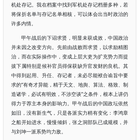
机处存记。我在档案中找到军机处存记档册多种，若
将保折名单与存记名单相核，可以体会出当时政治的
许多内情。
甲午战后的下诏求贤，明显未获成效，中国政治
并未因之改变方向。先前由战败而求贤，以求励精图
治，而在实际操作中，变成上层大吏为扩充势力而提
拔下属特别是候补官员得保获缺升官发财的良机。其
中得到起用、升任、存记者，未必尽能袱合谕旨中要
求的“有奇才异能，精于天文、地舆、算法、格致、制
造诸学，必试有明效，不涉空谈”之条件，根本上讲仍
得力于荐主本身的影响力。甲午战后的中国政坛依然
如旧，没有新生气，只是各派实力稍有变化：李鸿章
之船开始进水，慢慢倾斜，张之洞部队已成规模，并
与刘坤一派系势均力敌。