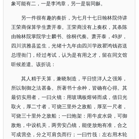
象可能有二，一是李鸿章，另一是翁同龢。
另一件很有趣的奏折，为七月十七日翰林院侍讲
王荣商保算学生萧开泰。王荣商没有上奏权，其条陈
由翰林院掌院学士麟书、徐桐代奏。萧开泰，49岁，
四川洪雅县监生，光绪十九年由四川学政瞿鸿钱咨送
总理衙门，经过考试，认为是有用之才，留在同文馆
听候差遣。该折说：
其人精于天算，兼晓制造，平日愤洋人之强筹，
所以制御之法甚备。所著书十余种，皆确有心得。其
最切实用者，一曰火镜：用玻璃板熔铸而成，借日光
取火，厚二寸者，可烧三里外之敌船，厚至一尺者，
可烧三十里外之敌船；一曰炮架：用牛皮水袋，可御
敌炮，中设机关，两旁安凸镜，能使放炮有准，合之
可成营垒，分之可肩负而行；一曰竹筏：左右用木轮