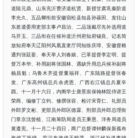
道陆元鼎、山东充沂曹济道杭贤、新授甘肃巩秦阶道
李光久、五品卿衔前安徽宿松县知县孙葆田、发往山
东差遣委用吏部主事卢昌治、二品顶戴尽先补选用道
马开玉、三品衔在任候补道沂州府知府锡良、记名简
放知府奉天辽阳州风凰直隶厅同知徐庆璋、安徽督粮
通判张廷妾、奉天举人刘春娘、已革提督李定明、提
督万本华、补用副将张国林、遇缺升用总兵候补副将
杨昌魁；乌鲁木齐提督董福祥、广东陆路提督张春
发、广东高州镇总兵余虎恩、广西右江镇总兵夏辛
酉。十一月十六日，内阁学士唐景祟保翰林院侍讲王
荣商、编修丁立钧、修撰张容、检讨宋育仁、礼部员
外郎罗文彬、吏部员外郎区德霖、刑部员外郎总理衙
门章京沈曾植、江南筹防局道员王秉恩、洋务局道员
黄遵宪。十一月二十四日，两广总督谭钟麟保新孤布
政使丁振铎、四川布政使王毓藻、浙江候补道李辅