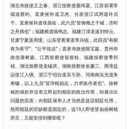
湖北布政使王之春、浙江按察使聂缉粱、江苏前署常
镇道蔡钧、直隶候补道卫杰、分发浙江试用道许贞
干、直隶候补道张鼎佑，此六员“皆御侮之干城，济时
之舟揖也”；福建粮道陈鸣志、福建汀漳龙道刘悼云、
甘肃宁夏道周缓、山东登青莱道李兴锐，此四员“有献
有为有守”、“公平练达”；直隶布政使陈宝篇、贵州布
政使唐树森、江西按察使翁曾桂、福建按察使季邦
祯、湖北按察使龙锡庆、湖南按察使俞廉三、两淮盐
运使江人镜、浙江宁绍台道吴引孙、河南南汝光道朱
寿镛，以上九员“皆淬精励志，力求振作者也”。徐树
铭的保折并没有立即起到相应的政治作用，却展示出
问题的实质：向朝廷保举人才当然是提议朝廷任用，
然而朝廷的官缺都是固定的，这19人即使皆如徐树铭
所言，又能安排到哪里呢？