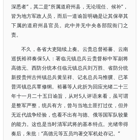
深悉者”，其二是“所属道府州县，无论现任、候补”，
皆为地方军政人员，而后一道谕旨明确是让其保举其
下属的道府州县官员。此中并无中央各部院衙门之
责。
不久，各省大吏陆续上奏。云贵总督裕蕃、云南
巡抚裕祥奏保5人：署临元镇总兵云贵督标中军副将
高德元、西防分统本任临元镇总兵刘万胜、省防分统
新授贵州古州镇总兵黄呈祥、记名总兵马惟骥、已革
普洱镇总兵覃修纲。裕蕃等人此折为回应光绪二十三
年十一月二十五日谕旨，从对5人评语来看，虽可谓
是整军严整，统兵有方，曾与当地土匪打过仗，但并
无近代战争经验，也看不出有与德、俄等国军队较量
的能力。这也是当时清军武将的基本特点。光绪帝得
奏后，朱批：“高德元等五员均著交军机处存记。”