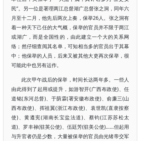
民”。另一位是署理两江总督湖广总督张之洞，同年六
月至十二月，他先后两次上奏，保举26人。张之洞有
着一种天下己任的大气概，保举的官员并不限于两江
或湖广，而是全国性的，由此建立一个大的关系网
络；然仔细查阅其名单，可知相当多的官员出于其幕
中；他保举的人员，后来又被其他大吏再次保举，很
可能此中也另有运作。
此次甲午战后的保举，时间长达两年多。一些人
由此得到了起用或提升，如游智开(广西布政使)、任
道铭(东河总督)、于荫霖(署安徽布政使)、俞廉三(山
西布政使)、挥祖翼(浙江布政使)、袁世凯(直隶按察
使)、黄遵宪(湖南长宝盐法道)、蔡钧(江苏苏松太
道)、罗丰禄(驻英公使)、伍廷芳(驻美公使)……但起用
与升官者仍是少数，大量被保举的官员由光绪帝交军