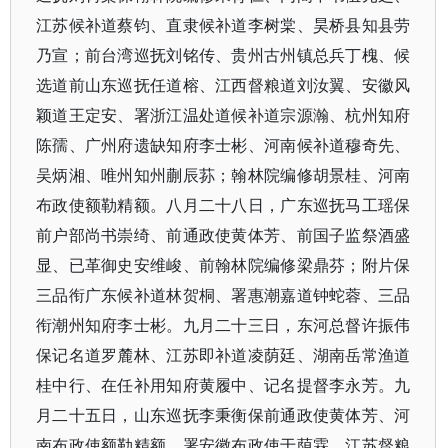
江苏候补道蔡钧、直隶候补道李树棠、昊桥县知县劳
乃宣；前台湾巡抚刘铭传、贵州古州镇总兵丁槐、候
选道前山东巡抚任道榕、江西督粮道刘汝翼、安徽风
颖道王定安、署浙江温处道候补道宗源瀚、杭州知府
陈孺、广州府遗缺知府李士彬、河南候补道穆奇先、
吴炳湘、唯州知州蒯辰荪；翰林院编修胡景桂、河南
布政使额勒精额。八月二十八日，广东巡抚马工瑶保
前户部尚书崇绮、前通政使黄体芳、前国子监祭酒盛
显、已革御史安维峻、前翰林院编修梁鼎芬；附片保
三品衔广东候补道林贺桐、署惠潮嘉道钟蛇蓉、三品
衔潮州知府李士彬。九月二十三日，东河总督许振伟
保记名道罗麓林、江苏即补道凌荫廷、湖南岳常渔道
桂中行、在任补用知府黄履中、记名提督李永芳。九
月二十五日，山东巡抚李秉衡保前通政使黄体芳、河
南布政使额勒精额、署安徽布政使于荫霖、江苏督粮