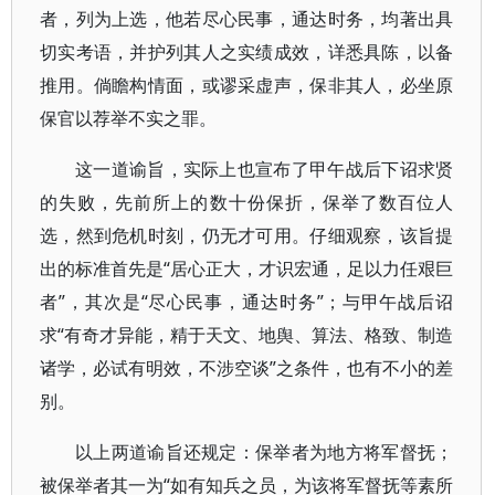
者，列为上选，他若尽心民事，通达时务，均著出具
切实考语，并护列其人之实绩成效，详悉具陈，以备
推用。倘瞻构情面，或谬采虚声，保非其人，必坐原
保官以荐举不实之罪。
这一道谕旨，实际上也宣布了甲午战后下诏求贤
的失败，先前所上的数十份保折，保举了数百位人
选，然到危机时刻，仍无才可用。仔细观察，该旨提
出的标准首先是“居心正大，才识宏通，足以力任艰巨
者”，其次是“尽心民事，通达时务”；与甲午战后诏
求“有奇才异能，精于天文、地舆、算法、格致、制造
诸学，必试有明效，不涉空谈”之条件，也有不小的差
别。
以上两道谕旨还规定：保举者为地方将军督抚；
被保举者其一为“如有知兵之员，为该将军督抚等素所