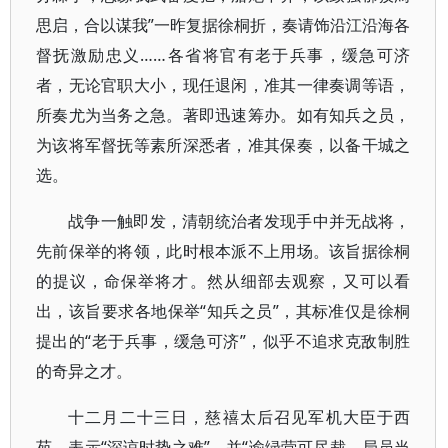
思启，合以谋我”一昨复据徐桐折，奏请饰沿江沿海各
督抚激励忠义……各省将官有老于兵事，缓急可济
者，无论官职大小，现任退闲，准其一律奏调等语，
所奏尤为当务之急。著即迅速筹办。如有知兵之员，
为该将军督抚等素所深悉者，准其保奏，以备干城之
选。
战争一触即发，清朝统治者发现手中并无战将，
先前保举的将领，此时根本派不上用场。该旨据徐桐
的提议，命保举将才。然从细部去观察，又可以看
出，该旨要求各地保举“知兵之员”，其标准仅是徐桐
提出的“老于兵事，缓急可济”，似乎不追求克敌制胜
的奇异之才。
十二月二十三日，慈禧太后召见军机大臣于西
苑，表示“深谅时势之难”，并“谕绿营可尽裁，局员当