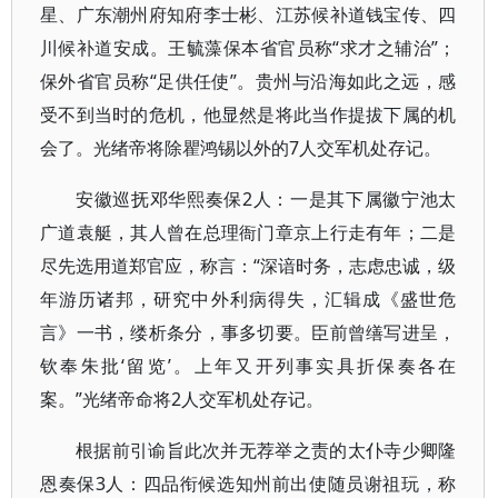
星、广东潮州府知府李士彬、江苏候补道钱宝传、四
川候补道安成。王毓藻保本省官员称“求才之辅治”；
保外省官员称“足供任使”。贵州与沿海如此之远，感
受不到当时的危机，他显然是将此当作提拔下属的机
会了。光绪帝将除瞿鸿锡以外的7人交军机处存记。
安徽巡抚邓华熙奏保2人：一是其下属徽宁池太
广道袁艇，其人曾在总理衙门章京上行走有年；二是
尽先选用道郑官应，称言：“深谙时务，志虑忠诚，级
年游历诸邦，研究中外利病得失，汇辑成《盛世危
言》一书，缕析条分，事多切要。臣前曾缮写进呈，
钦奉朱批‘留览’。上年又开列事实具折保奏各在
案。”光绪帝命将2人交军机处存记。
根据前引谕旨此次并无荐举之责的太仆寺少卿隆
恩奏保3人：四品衔候选知州前出使随员谢祖玩，称