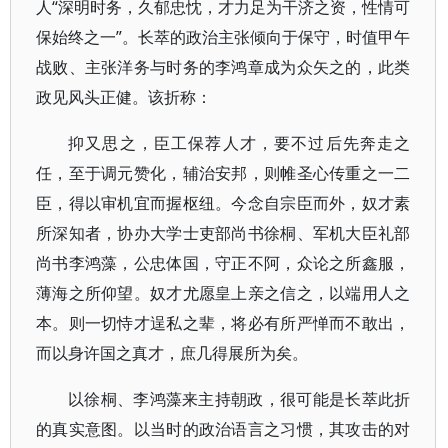
人“深明时务，久郁忠忱，才力足为干济之资，性情可
保始终之一”。长萃的政治主张倾向于保守，时值甲午
战败、主张洋务与时务的李鸿章成为众矢之的，此类
政见风头正健。该折称：
抑又思之，臣工保荐人才，要不过后先奔走之
任，至于调元赞化，辅治安邦，则帷圣心传重之一二
臣，得以审机宜而握枢纽。今念自宗臣而外，奴才素
所深知者，协办大学士吏部尚书徐桐、军机大臣礼部
尚书李鸿藻，公忠体国，守正不阿，众论之所鑫服，
薄海之所仰望。奴才尤愿皇上亲之信之，以端用人之
本。则一切恃才逞私之辈，将必有所严惮而不敢出，
而以身许国之真才，庶几得展所为矣。
以徐桐、李鸿藻来主持朝政，很可能是长萃此折
的真实意图。以当时的政治语言之习惯，其攻击的对