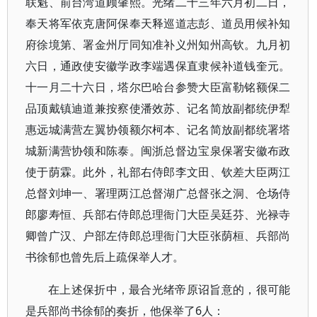
联魁、前台湾道顾肇熙。光绪二十三年六月初二日，
奉天将军依克唐阿保奉天释巡道志彭、道员用候补知
府徐境第、署金州厅同知准补义州知州高钦。九月初
六日，通政使安徽学政李端遇保直隶候补道钱奎元。
十一月二十六日，塔尔巴哈台参赞大臣富勒铭额保二
品顶戴镇迪道兼按察使潘效苏、记名简放副都统伊犁
惠远城满营左翼协领额尔柯本、记名简放副都统署塔
城新满营协领和陈泰。闽浙总督边宝泉保署安徽布政
使于荫霖。此外，礼部右侍郎李文田、钦差大臣两江
总督刘坤一、署理两江总督湖广总督张之洞、仓场侍
郎廖寿恒、兵部右侍郎总理衙门大臣吴廷芬、光禄寺
卿曾广汉、户部左侍郎总理衙门大臣张荫桓、兵部尚
书徐郁也曾先后上疏保举人才。
在上述保折中，最合光绪帝原诏旨意的，很可能
是兵部尚书徐郁的奏折，他保举了6人：