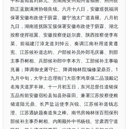
平和县知县刘辉元、云南南安州知州金福善、荆州驻
防正蓝旗满洲协领良续。六月十八日，安徽巡抚福润
保署安徽布政使于荫霖、徽宁池太广道袁褪。八月初
九日，湖南巡抚陈宝簇保署安徽布政使于荫霖、湖北
按察使挥祖翼、安徽按察使赵尔龚、陕西按察使李有
菜、前福建汀漳龙道刘悼云、奏调江南补用道黄遵
宪、江苏候补道志钧、户部候补员外郎毛庆蕃、刑部
主事乔树相、兵部候补郎中李本方、工部候补主事喻
兆蕃；降调御史屠守仁、降调翰林院编修梁鼎芬。1
九月中旬，大学士总理衙门大臣李鸿章保二品顶戴记
名海关道罗丰禄。十一月初五日，东河总督任道铭保
五品衔前安徽宿松县知县孙葆田、兼署江苏按察使粮
储道陆元鼎、长芦盐运使李兴锐、江苏候补道钱志
澄、江苏遇缺题奏道朱之棒。南书房翰林张百熙保刑
部候补主事乔树相、内阁额外中书杨锐、甘肃西宁道