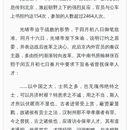
息传到北京，激起朝野上下的强烈反应，官员与公车
上书拒约达154次，参加的人数超过2464人次。
光绪帝迫于战败的形势，于四月初八日御笔批
准。同月十六日，光绪帝发下朱谕，说明订约之原
委，并表达战后改革之决心。此后京内外官员的奏议
主题，多由拒约渐渐转向改革。其中南书房翰林张百
熙于闰五月初七日奏片中要求下旨各省督抚保举人
才：
……以中国之大，士民之多，岂无瑰伟绝特之
士，可以共济时艰？特患求之不诚，用之不当，斯人
才所以伏匿而不显也。古者进肾受上赏，蔽贤蒙显
戮，故诸侯有贡士之法，汉制州那不举孝康者有罪。
今之督抚，古之诸侯也，应请访令保举人才。其有道
术通明，操展笃实，才堪经国，识洞帕略、与夫精熟