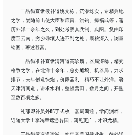
二品街直隶候补道姚文栋，沉潜笃实，专精典地
之学，尝随前出使大臣黎庶昌、洪钧、捧福成等，遥
历外洋十余年之久，到处考察其兵制、典图。复由印
度至云南，穷乡僻壤人迹不到之处，裹粮深入，浏量
绘图，著述甚富。
二品街准补直隶清河道高珍麟，器局深稳，精究
格致之学，在北洋十余年，总办船坞、机器局，力求
排节，去年创造快炮，价廉器利，精巧不让外洋。署
天津河间道，讲求水利，整顿营田，数月之间，开垦
至数百项之多。
礼部即补员外郎于式枚，器局阂通，学问渊粹，
近随大学士李鸿章遮游各国，闻见更广，才识尤精。
三品街候选道梁诚，幼年充美国肆业生，往外洋