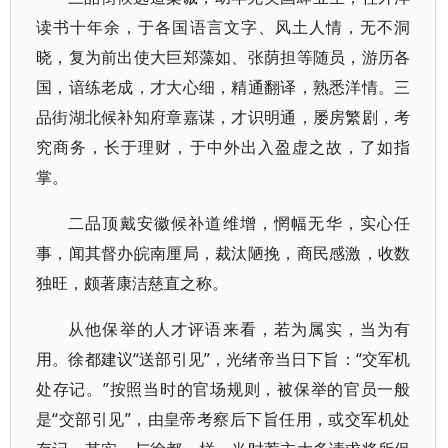
读书十年余，于各国语言文字、风土人情，无不洞
晓，复为前出使大巨郑藻如、张荫担等随员，游历各
国，谙练老成，才大心细，精通翻译，熟悉洋情。三
品街湖北候补知府章嘉谋，才识明通，屡房繁剧，考
究商务，长于理财，于中外出入盈虚之故，了如指
掌。
二品顶戴安徽候补道维增，惘幅无华，实心任
事，闻其督办皖南厘局，裁汰陋挽，商民感激，收数
独旺，颇著康洁慈直之称。
从他保举的人才评语来看，若为属实，当为有
用。徐都建议“送部引见”，光绪帝当日下旨：“交军机
处存记。”按照当时的官场规则，被保举的官员一般
是“交部引见”，由皇帝考察后下旨任用，或交军机处