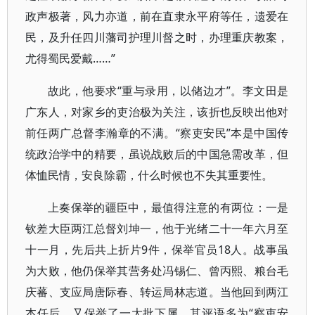
政声极著，风力亦道，前在直隶永平府等任，遗爱在
民，及升任四川藩司护理川督之时，办理重庆教案，
尤得蜀民爱戴……”
故此，他要求“重与录用，以储边才”。李文田是
广东人，对家乡的吏治极为关注，该折也反映出他对
前任两广总督李瀚章的不满。“察吏安民”本是中国传
统政治学中的精要，虽说战败后的中国急需改革，但
体恤民情，安良除霸，什么时候也不失其重要性。
上奏保举的疆臣中，最值得注意的有两位：一是
钦差大臣两江总督刘坤一，他于光绪二十一年六月至
十一月，先后共上折片9件，保举官员18人。战事虽
为大败，他仍保举其营务处冯锡仁、曾丙熙、粮台毛
庆蕃、支应局唐际春、转运局林志道。当他回到两江
本任后，又保举了一大批下属，其评语多为“察吏安