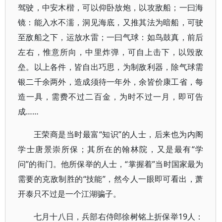
驾驶，中安木楷，可以仰卧放炮，以攻敌船；一曰海
镜：能入水不濡，洞见海底，又推其法为暗船，可驶
至敌船之下，运放水雷；一曰气球：如鸟鼓真，前后
左右，惟意所向，中里炸弹，可自上击下，以毁敌
垒。以上各件，皆自出巧思，为制敌利器，除气球需
银二千余两外，造成须待一年外，余皆价康工省，每
造一具，需费不过二百金，为时不过一月，即可告
成……
王荣商是当时最富“知识”的人士，后来也为内阁
学士唐景崇所保；其所在的翰林院，又是最有“学
问”的衙门。他所保举的人士，“掌握着”当时国家最为
需要的克敌制胜的“技能”，然今人一眼即可看出，萧
开泰只不过是一个江湖骗子。
七月十八日，兵部右侍郎徐树铭上折保举19人：