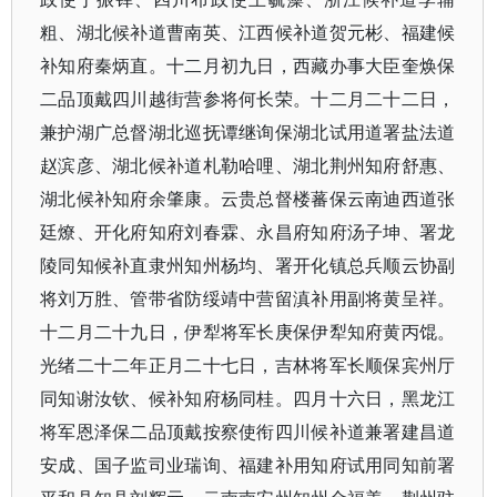
粗、湖北候补道曹南英、江西候补道贺元彬、福建候
补知府秦炳直。十二月初九日，西藏办事大臣奎焕保
二品顶戴四川越街营参将何长荣。十二月二十二日，
兼护湖广总督湖北巡抚谭继询保湖北试用道署盐法道
赵滨彦、湖北候补道札勒哈哩、湖北荆州知府舒惠、
湖北候补知府余肇康。云贵总督楼蕃保云南迪西道张
廷燎、开化府知府刘春霖、永昌府知府汤子坤、署龙
陵同知候补直隶州知州杨均、署开化镇总兵顺云协副
将刘万胜、管带省防绥靖中营留滇补用副将黄呈祥。
十二月二十九日，伊犁将军长庚保伊犁知府黄丙馄。
光绪二十二年正月二十七日，吉林将军长顺保宾州厅
同知谢汝钦、候补知府杨同桂。四月十六日，黑龙江
将军恩泽保二品顶戴按察使衔四川候补道兼署建昌道
安成、国子监司业瑞询、福建补用知府试用同知前署