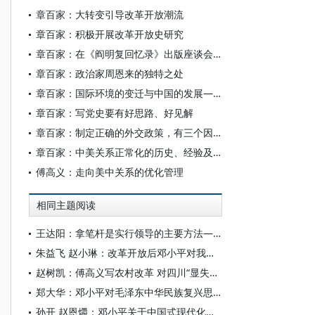
章百家：大转变引导改革开放潮流
章百家：积极开展改革开放史研究
章百家：在《阎明复回忆录》出版座谈会上的发言
章百家：政治家周恩来的独特之处
章百家：国际环境的变迁与中国的发展——基于历史考察的若干思考
章百家：写党史要有好思路、好见解
章百家：制定正确的外交政策，有三个因素特别重要
章百家：中美关系正常化的历史、经验及启示
傅高义：走向美中关系的优化管理
相同主题阅读
王达阳：拿笔杆是实行领导的主要方法——邓小平如何写稿改稿
朱益飞 赵小琳：改革开放后邓小平对我国科技人才培养的重视与推动
赵树凯：傅高义写农村改革 对四川“显失公平”
郑大华：邓小平对毛泽东中华民族复兴思想的继承和发展
孙开 赵恩爝：邓小平关于中国式现代化的价值取向、模式选择与文明诉求重要论述探析