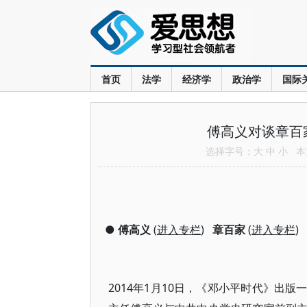
首页
法学
经济学
政治学
国际
傅高义对谈章百
选择字号：
大
中
小
本文
●
傅高义
(
进入专栏
)
章百家
(
进入专栏
)
2014年1月10日，《邓小平时代》出