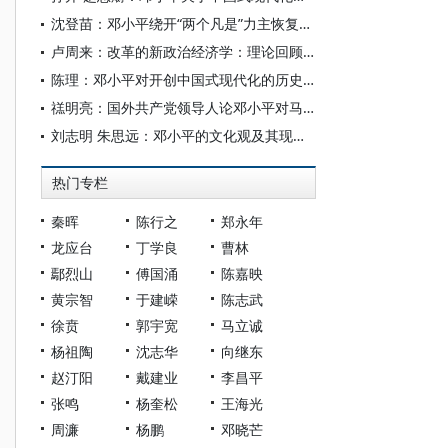
沈登苗：邓小平绕开“两个凡是”力主恢复高考——兼论刘西尧在恢复高考中的重要作用
卢周来：改革的新政治经济学：理论回顾与未来发展
陈理：邓小平对开创中国式现代化的历史贡献
禚明亮：国外共产党领导人论邓小平对马克思主义中国化时代化的重大贡献
刘志明 朱思远：邓小平的文化观及其现实价值
热门专栏
秦晖
陈行之
郑永年
龙应台
丁学良
曹林
鄢烈山
傅国涌
陈嘉映
黄宗智
于建嵘
陈志武
徐贲
郭宇宽
马立诚
杨祖陶
沈志华
向继东
赵汀阳
戴建业
李昌平
张鸣
杨奎松
王海光
周濂
杨鹏
邓晓芒