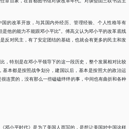
主任章百家，在首都图书馆对谈改革年代。对谈会由三联书店主
中国的改革开放，与其国内外经历、管理经验、个人性格等有
但是他的能力不能跟邓小平比”。傅高义认为邓小平的改革底线
不是反对民主，有了安定团结的基础，也就会有更多的民主和发
相比，特别是在邓小平领导下的这一段历史，整个发展相对比较
前，基本都是按照战争划分，建国以后，基本是按照大的政治运
是很连贯的，没有那么一些磕磕绊绊的事，中间也有曲折和各种
。
书《邓小平时代》是为了美国人而写的，是想让美国对中国这样