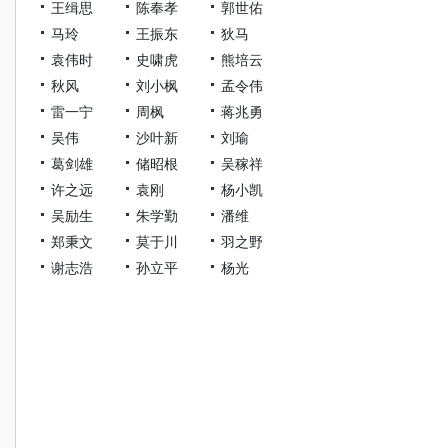
王缉思
陈奉孝
郭世佑
马玲
王振东
狄马
袁伟时
史啸虎
熊培云
秋风
刘小枫
孟令伟
雷一宁
周枫
蒋兆勇
吴伟
沙叶新
刘瑜
葛剑雄
储昭根
吴稼祥
许之远
袁刚
杨小凯
吴励生
朱学勤
潘维
郑秉文
莫于川
羽之野
谢志浩
孙立平
杨光