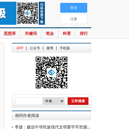
登录
注册
思想库
关键词
笔会
科普
排行
|
|
|
APP
公众号
微博
手机版
相同作者阅读
李捷：建设中华民族现代文明要牢牢把握“根脉”和“魂脉”