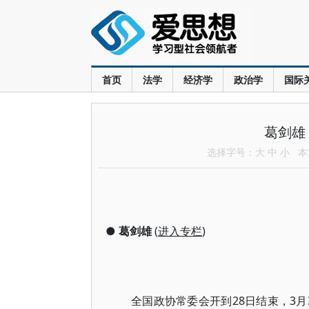
首页
法学
经济学
政治学
国际
葛剑雄
选择字号：
大
中
小
本文
●
葛剑雄
(
进入专栏
)
全国政协常委会开到28日结束，3月