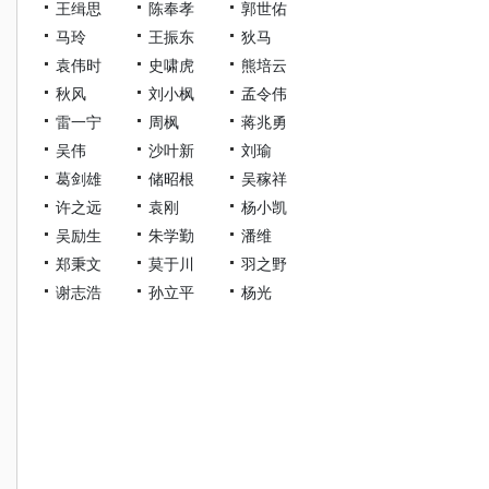
王缉思
陈奉孝
郭世佑
马玲
王振东
狄马
袁伟时
史啸虎
熊培云
秋风
刘小枫
孟令伟
雷一宁
周枫
蒋兆勇
吴伟
沙叶新
刘瑜
葛剑雄
储昭根
吴稼祥
许之远
袁刚
杨小凯
吴励生
朱学勤
潘维
郑秉文
莫于川
羽之野
谢志浩
孙立平
杨光