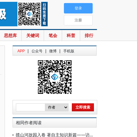
登录
注册
思想库
关键词
笔会
科普
排行
|
|
|
APP
公众号
微博
手机版
相同作者阅读
揽山河故园入卷 著自主知识新篇——访复旦大学文科资深教授葛剑雄