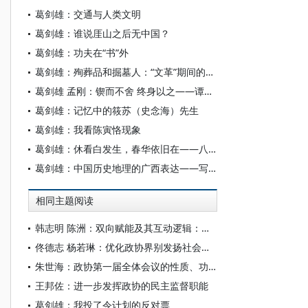
葛剑雄：交通与人类文明
葛剑雄：谁说厓山之后无中国？
葛剑雄：功夫在“书”外
葛剑雄：殉葬品和掘墓人：“文革”期间的中学教师
葛剑雄 孟刚：锲而不舍 终身以之——谭其骧对中国历史地理学的贡献
葛剑雄：记忆中的筱苏（史念海）先生
葛剑雄：我看陈寅恪现象
葛剑雄：休看白发生，春华依旧在——八十述往
葛剑雄：中国历史地理的广西表达——写在“广西历史地理研究丛书”出版之际
相同主题阅读
韩志明 陈洲：双向赋能及其互动逻辑：以政协工作与基层治理的关系为中心
佟德志 杨若琳：优化政协界别发扬社会主义民主
朱世海：政协第一届全体会议的性质、功能和议程新论
王邦佐：进一步发挥政协的民主监督职能
葛剑雄：我投了令计划的反对票