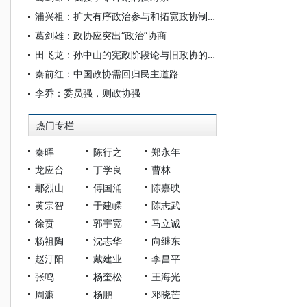
浦兴祖：扩大有序政治参与和拓宽政协制度渠道
葛剑雄：政协应突出“政治”协商
田飞龙：孙中山的宪政阶段论与旧政协的宪法意义
秦前红：中国政协需回归民主道路
李乔：委员强，则政协强
热门专栏
秦晖
陈行之
郑永年
龙应台
丁学良
曹林
鄢烈山
傅国涌
陈嘉映
黄宗智
于建嵘
陈志武
徐贲
郭宇宽
马立诚
杨祖陶
沈志华
向继东
赵汀阳
戴建业
李昌平
张鸣
杨奎松
王海光
周濂
杨鹏
邓晓芒