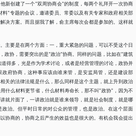
他新创建了一个"双周协商会"的制度，每两个礼拜开一次协商
材料"专题的会议，邀请委员、常委以及有关专家和政府相关部
论解决方案。而且据我了解，俞主席每次会都是参加的。这样就
步。主要是在两个方面：一，重大紧急的问题，可以不受这个日
，政协，需要突出的是"政治"协商。同样的问题，比如在"建筑
知道得多，光是作为学术讨论，或者是经营管理的讨论，政协并
跟政府协商，这种事应该由谁来管，是安监局管，还是建设部
的相关的法律法规是什么，那么同样是这个主题，就上升到政治
用什么材料更节省，什么材料寿命长，那不叫"政协"，因为不
一讲就片面了，一讲政治就是谁来领导，就是社会制度，就是哪
是政治。但平时日常的对公众的管理，也是政治。在这个层面
可以协商的，协商之后产生的效益也是很大的。有机会我会提出