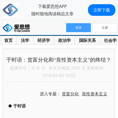
下载爱思想APP
立即下载
随时随地阅读精品文章
登录
注册
首页
法学
经济学
政治学
国际关系
社会学
于时语：贫富分化和“良性资本主义”的终结？
选择字号：
大
中
小
本文共阅读 2531 次 更新时间：
2014-02-03 10:52
进入专题：
贫富分化
良性资本主义
●
于时语