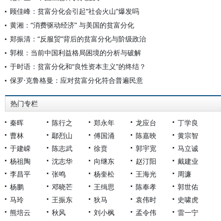
顾佳峰：贫富分化会引起“社会火山”爆发吗
黄湘：“消费驱动经济” 与美国的贫富分化
郑振清：“反服贸”背后的贫富分化与阶级政治
郭根：当前中国利益格局困境的分析与破解
于时语：贫富分化和“良性资本主义”的终结？
保罗·克鲁格曼：应对贫富分化符合普遍民意
热门专栏
秦晖
陈行之
郑永年
龙应台
丁学良
曹林
鄢烈山
傅国涌
陈嘉映
黄宗智
于建嵘
陈志武
徐贲
郭宇宽
马立诚
杨祖陶
沈志华
向继东
赵汀阳
戴建业
李昌平
张鸣
杨奎松
王海光
周濂
杨鹏
邓晓芒
王缉思
陈奉孝
郭世佑
马玲
王振东
狄马
袁伟时
史啸虎
熊培云
秋风
刘小枫
孟令伟
雷一宁