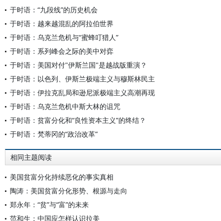
于时语：“九段线”的历史机会
于时语：越来越混乱的阿拉伯世界
于时语：乌克兰危机与“蜜蜂叮猎人”
于时语：系列峰会之际的美中对弈
于时语：美国对付"伊斯兰国"是越战版重演？
于时语：以色列、伊斯兰极端主义与穆斯林民主
于时语：伊拉克乱局和逊尼派极端主义高潮再现
于时语：乌克兰危机中斯大林的诅咒
于时语：贫富分化和“良性资本主义”的终结？
于时语：梵蒂冈的“政治改革”
相同主题阅读
美国贫富分化持续恶化的事实真相
陶涛：美国贫富分化形势、根源与走向
郑永年：“贫”与“富”的未来
范和生：中国应怎样认识拉美