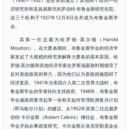
（1850～1932）还曾资助成立了其他两个组织—经
济研究所和圣路易斯市的罗伯特·布鲁金斯研究生院。
这三个机构于1927年12月8日合并成为布鲁金斯学
会。
其第一任总裁为哈罗德·莫尔顿（Harold
Moulton）。在大萧条期间，布鲁金斯学会的经济学
家发起了大规模的研究来解释大萧条的基本原因。哈
罗德·莫尔顿和其他经济学家在罗斯福新政时期领导了
反对新政政策的努力，因为他们认为新政措施阻碍了
经济复苏。1941年当美国介入第二次世界大战时，布
鲁金斯学会的学者转向支持政府。1948年，布鲁金斯
学会被政府要求起草一份有关如何管理欧洲复兴计划
（即马歇尔计划）的建议。从1952年其第二任总裁罗
伯特·卡尔金斯（Robert Calkins）继任起，布鲁金斯
学会开始从事政策研究。卡尔金斯从洛克菲勒基金会