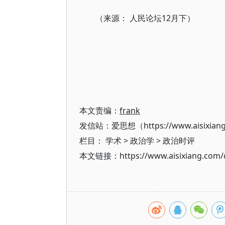
（来源： 人民论坛12月下）
本文责编：
frank
发信站：爱思想（https://www.aisixian
栏目：
学术
>
政治学
>
政治时评
本文链接：https://www.aisixiang.com/d