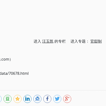
进入
汪玉凯
的专栏 进入专题：
官邸制
g.com）
ata/70678.html