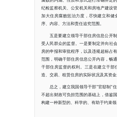
腐败的内涵、性质和形式进行准确界定
纪检监察机关、公安机关和房地产建设
加大住房腐败惩治力度，尽快建立和健
序、内容、方法和责任追究范围。
五是要建立领导干部住房信息公开
受人民群众的监督。一是要制定并向社会
房的申报和审批程序，以及违规超标占
范围，明确干部住房信息公开内容，畅
干部住房监督的权利。三是在建立干部
造、交易、租赁住房的实际状况及其资金
总之，建立我国领导干部"官邸制"
不超出财政可负担范围的基础上，借鉴
构建一种新型的、科学的、有助于约束领