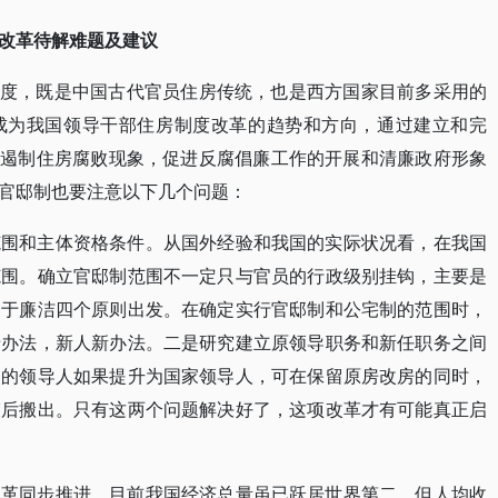
改革待解难题及建议
制度，既是中国古代官员住房传统，也是西方国家目前多采用的
应成为我国领导干部住房制度改革的趋势和方向，通过建立和完
，遏制住房腐败现象，促进反腐倡廉工作的开展和清廉政府形象
官邸制也要注意以下几个问题：
范围和主体资格条件。从国外经验和我国的实际状况看，在我国
范围。确立官邸制范围不一定只与官员的行政级别挂钩，主要是
利于廉洁四个原则出发。在确定实行官邸制和公宅制的范围时，
老办法，新人新办法。二是研究建立原领导职务和新任职务之间
改的领导人如果提升为国家领导人，可在保留原房改房的同时，
束后搬出。只有这两个问题解决好了，这项改革才有可能真正启
改革同步推进。目前我国经济总量虽已跃居世界第二，但人均收