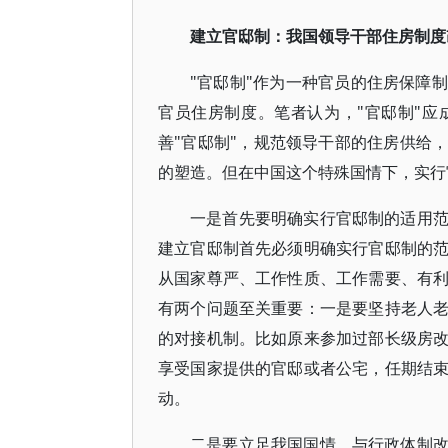
建立官邸制：我国领导干部住房制度
"官邸制"作为一种官员的住房保障
官员住房制度。笔者认为，"官邸制"
善"官邸制"，规范领导干部的住房供给
的塑造。但在中国这个特殊国情下，实行
一是首先要明确实行官邸制的适用
建立官邸制首先必须明确实行官邸制的
从国家尊严、工作性质、工作需要、有
有两个问题至关重要：一是要坚持老人
的对接机制。比如原来参加过部长级房
享受国家提供的官邸或者公宅，任期结
动。
二是要立足我国国情，与行政体制