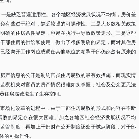
空间。
。一是缺乏普遍适用性。各个地区经济发展状况不均衡，房价差
难免有些过于绝对，缺乏较强的可操作性。二是大多数相关政策
更明确的住房条件界定，容易在执行中导致政策走形。三是这些
导干部住房的供给和使用，做出了很多明确的界定，而对其住房
多已经离开工作岗位或调任其他职位的领导干部仍然占有原来的
员房产信息的公开是制约官员住房腐败的最有效措施，而现实情
检监察机关对官员的房产情况很难如实掌握，社会及公众更无法
员住房腐败滋生了生存空间。
房市场化改革的进程中，由于干部住房腐败的形式和内容在不断
腐败的界定存在很大困难。加之各地区社会经济发展状况不均
房监管制度；再加上干部财产公开制度还处于试点阶段，对干部
体的可操作性。