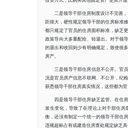
投资方式，比购买其他固定资产更具升值
二是领导干部住房制度设计不完善 
距很大，硬性规定领导干部的住房标准
都只规定了官员的住房面积标准，缺乏
政策导向大多重配给、轻退出。对于领
的退出和收回则少有明确规定，致使很
房产。
三是领导干部住房信息不公开。官
况是官员房产信息不联网、不公开，纪
获悉领导干部住房真实情况，这些都为官
四是领导干部住房缺乏监管。在住
发生变化，导致了在理论上对干部住房
衡，还没有制定一个统一的领导干部住
违规超标占有或建造住房查处规定缺乏具