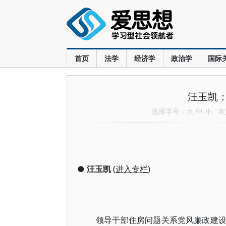
首页
法学
经济学
政治学
国际
汪玉凯
选择字号：
大
中
小
本文
●
汪玉凯
(
进入专栏
)
领导干部住房问题关系党风廉政建