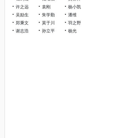
许之远
袁刚
杨小凯
吴励生
朱学勤
潘维
郑秉文
莫于川
羽之野
谢志浩
孙立平
杨光