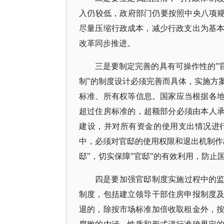
入仍较低，政府部门仍要按照中央八项规
尽量压缩行政成本，减少行政支出为基
改革同步推进。
三是要制定完善的具有可操作性的"
制"的制度设计必须完善而具体，实施方
标准、所有权等信息。国家应当根据各地
超过住房标准的，超额部分必须由本人承
建设，并对所有资金的使用支出情况进
中，必须对官邸的使用权限和退出机制作
邸"，切实保障"官邸"的有效利用，防止
四是要加强官邸制度实施过程中的监
制度，包括建立领导干部住房申报制度
退的，除按市场标准加倍收取租金外，