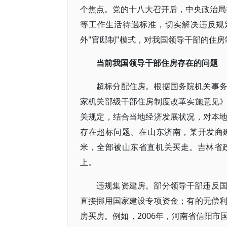
个焦点。党的十八大召开后，中央政治局
等工作生活待遇标准，切实解决违反规
外"官邸制"模式，对我国领导干部的住
当前我国领导干部住房存在的问题
超标分配住房。根据国务院机关事
家机关部级干部住房制度改革实施意见
关规定，结合当地经济发展状况，对本
存在超标问题。在山东济南，某开发商建了 
米，全部被山东省直机关买走。吉林省政府
上。
违规集资建房。部分领导干部违反
直接挪用国家建设专项资金；有的无偿
房买房。例如，2006年，河南省信阳市