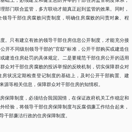
的基础上，必须建立和健全惩防并举的干部住房监管制度体系，
管理部门联合监管，多方联动才能真正起到监管的效果。同时，
全领导干部住房腐败问责制度，明确住房腐败的问责对象、程
制度。只有建立有效的领导干部住房信息公开制度，才能充分接
公开不同级别领导干部的"官邸"标准，公开干部购买或建造住
有或建造住房处罚的具体规定。二是要规范干部住房公开的适用
通群众对干部住房腐败的投诉举报的反映机制，切实保障群众对
住房状况定期检查登记制度的基础上，及时公开干部购置、建
来源等相关信息，保障群众对干部住房的知情权。
住房保障制度，必须结合我国国情，在保证政府机关工作稳定和
国外经验，将领导干部住房保障制度与反腐倡廉工作结合起来，
导干部廉洁行政的住房保障制度。