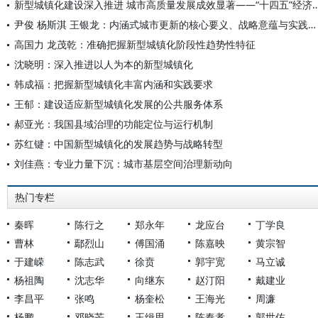
新型城镇化建设深入推进 城市高质量发展成效显著——“十四五”经济
尹俊 杨斯淇 王银龙：内涵式城市更新的核心要义、战略意蕴与实践进路
高国力 龙茂乾：准确把握新型城镇化阶段性趋势性特征
沈晓明：深入推进以人为本的新型城镇化
韩成福：把握新型城镇化丰富内涵和实践要求
王郁：建设适应新型城镇化发展的公共服务体系
郝亚光：我国县域治理的功能定位与运行机制
苏红键：中国新型城镇化的发展趋势与战略转型
刘佳燕：专业力量下沉：城市基层空间治理新动向
热门专栏
秦晖
陈行之
郑永年
龙应台
丁学良
曹林
鄢烈山
傅国涌
陈嘉映
黄宗智
于建嵘
陈志武
徐贲
郭宇宽
马立诚
杨祖陶
沈志华
向继东
赵汀阳
戴建业
李昌平
张鸣
杨奎松
王海光
周濂
杨鹏
邓晓芒
王缉思
陈奉孝
郭世佑