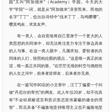
园”又叫“阿加德米”（Academy）学园。今天的大
学“学院”一词，就是从“阿加德米”演变而来。而他的
名字“丁丁”，也出自诗经中“伐木丁丁，鸟鸣嘤嘤”。
嘤其鸣矣，求其友声。
有一类人，会自觉地将自己置身于一个更大的人
类思想的共同体中，却无法将注意力专注于身边具体
的人与事。在这一类人眼中，凡属求知、爱智者的共
同体的人们，按照柏拉图的观点，“这是唯一真正的友
谊，唯一真正共同的善。”在茫茫无垠的时空与偶然性
的人生之河中，前来者皆师友，后来者亦兄弟。
在一篇写作80后的小文章中，汪丁丁偏爱一个叫
做“丹尼尔的寄托”的网友。此人年仅20岁，却不但具
有“不会轻易被谎言和意识形态宣传蒙蔽的健全的理
智”，而且具备“不偏激地坚持唯理主义也不偏激地坚