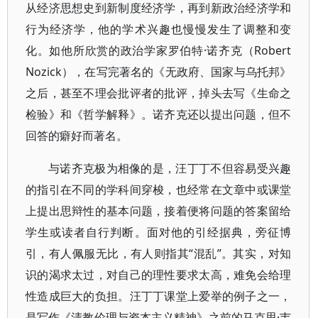
从经济思想史到新制度经济学，再到新政治经济学和
行为经济学，他的学术兴趣也慢慢发生了调整和变
化。如他所欣赏的政治学家罗伯特·诺齐克（Robert
Nozick），在写完著名的《无政府、国家与乌托邦》
之后，甚至不理会批评者的批评，掉头去写《生命之
检验》和《哲学解释》。诺齐克还以提出问题，但不
回答的癖好而著名。
与诺齐克极为相像的是，汪丁丁不但容易受兴趣
的指引在不同的学科间穿梭，也经常在文章中或课堂
上提出思辩性的基本问题，接着便将问题的答案留给
学生或读者自行判断。面对他的引经据典，旁征博
引，有人佩服无比，有人则指其“混乱”。其实，对知
识的渴求太过，对自己的理性要求太高，难免会给理
性造成巨大的负担。汪丁丁课堂上爱举的例子之一，
是写作《清教伦理与资本主义精神》之前的马克思·韦