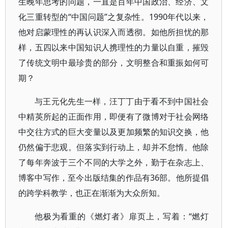
生晚年思考的问题，一直是百年中国政治、经济、文
化三重转型的“中国问题”之复杂性。1990年代以来，
他对启蒙理性的再认识深入而透彻。如他所担忧的那
样，五四以来中国知识人携理性的力量以自重，摧毁
了传统文明中最珍贵的部分，文明整合和重振如何可
期？
与王元化先生一样，汪丁丁由于看不到中国社会
中精英所起的正面作用，即便有了微博对于社会网络
中交往方式的巨大变量以及更加频繁的知识交换，他
仍然偏于悲观。但落实到行动上，却并不怠惰。他除
了每年奔波于三个不同的大学之外，勤于在杂志上、
博客中写作，至今出版结集的作品有36部。他所提倡
的跨学科教学，也正在渐渐为大众所知。
他极为看重的《燃灯者》扉页上，写着：“燃灯