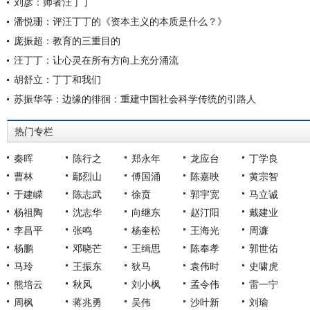
刘彦：师者汪丁丁
潘悦珊：评汪丁丁的《资本主义的本质是什么？》
庞振超：教育的三重目的
汪丁丁：让心灵在所有方向上充分涌流
胡舒立：丁丁和我们
苏振华等：边缘的徘徊：重建中国社会科学传统的引路人
热门专栏
秦晖
陈行之
郑永年
龙应台
丁学良
曹林
鄢烈山
傅国涌
陈嘉映
黄宗智
于建嵘
陈志武
徐贲
郭宇宽
马立诚
杨祖陶
沈志华
向继东
赵汀阳
戴建业
李昌平
张鸣
杨奎松
王海光
周濂
杨鹏
邓晓芒
王缉思
陈奉孝
郭世佑
马玲
王振东
狄马
袁伟时
史啸虎
熊培云
秋风
刘小枫
孟令伟
雷一宁
周枫
蒋兆勇
吴伟
沙叶新
刘瑜