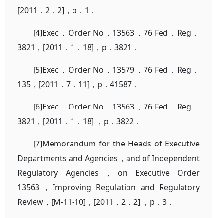
[2011．2．2]，p．1．
[4]Exec．Order No．13563，76 Fed．Reg．
3821，[2011．1．18]，p．3821．
[5]Exec．Order No．13579，76 Fed．Reg．
135，[2011．7．11]，p．41587．
[6]Exec．Order No．13563，76 Fed．Reg．
3821，[2011．1．18] ，p．3822．
[7]Memorandum for the Heads of Executive
Departments and Agencies，and of Independent
Regulatory Agencies，on Executive Order
13563，Improving Regulation and Regulatory
Review，[M-11-10]，[2011．2．2] ，p．3．