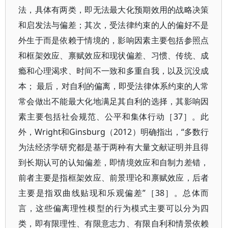
法，具体有两类，即无法最大化预期效用的战略决策
和启发法与偏差；其次，受法律约束的人的偏好不是
外生于而是依赖于情境的，影响因素主要包括参照点
和框架效应、禀赋效应和现状偏差、习惯、传统、成
瘾和心理渴求、时间不一致和多重自我，以及沉没成
本； 最后，对自利的偏离，即受法律体系约束的人常
常会做出不能最大化地满足其自利的选择，其影响因
素主要包括社会规范、公平和集体行动［37］。此
外，Wright和Ginsburg（2012）明确指出，“多数行
为法经济学研究都是基于两种有大量文献证明并且得
到长期认可的认知偏差，即情境效应和自制力差错，
前者主要是指框架效应、前景理论和禀赋效应，后者
主要是指双曲线贴现和乐观偏差”［38］。总体而
言，这些偏离理性模型的行为模式主要可以分为四
类，即有限理性、有限意志力、有限自利和情景依赖