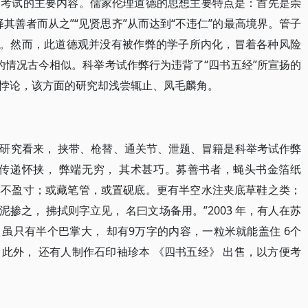
为考试的主要内容。儒家伦理道德的思想主要特点是：首先是崇
择其善者而从之”“见贤思齐”从而达到“不违仁”的最高境界。管子
纪。然而，此道德观并没有被作弊的学子所内化，冒着各种风险
”的情况古今相似。科举考试作弊行为违背了“四书五经”所宣扬的
悖论，该方面的研究却浅尝辄止、凤毛麟角。
研究看来， 挟带、枪替、通关节、泄题、冒籍是科举考试作弊
传递怀挟， 弊端无穷， 其术甚巧。募善书者，蝇头书金箔纸
厚不盈寸；或藏笔管，或置砚底。更有半空水注夹底草鞋之类；
掺之， 拂拭则字立见， 名曰文场备用。”2003 年，有人在苏
虽只有半个巴掌大， 却有9万字的内容，一粒米就能盖住 6个
此外， 还有人制作石印袖珍本 《四书五经》 出售，以方便考