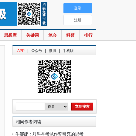
登录
注册
思想库
关键词
笔会
科普
排行
|
|
|
APP
公众号
微博
手机版
相同作者阅读
牛娜娜：对科举考试作弊研究的思考