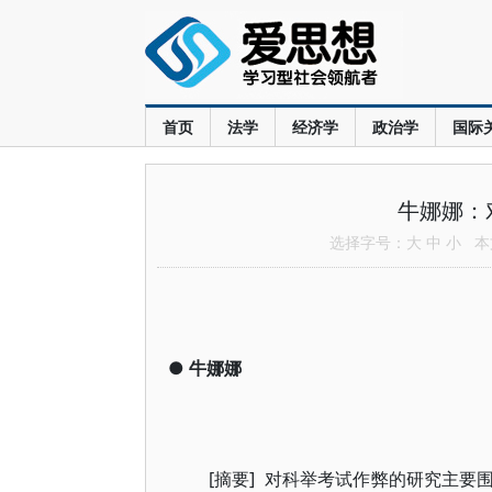
首页
法学
经济学
政治学
国际
牛娜娜：
选择字号：
大
中
小
本文
●
牛娜娜
[摘要] 对科举考试作弊的研究主