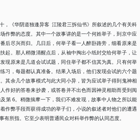
十，《华阴道独逢异客 江陵君三拆仙书》所叙述的几个有关科
科场作弊的态度。其中一个故事讲的是一个何姓举子，到京中应
一番后尽兴而归。几日后，何举子看一人醉卧路旁，细看原来是
他扶起。那人稍微清醒点后，从袖中掏出小纸封交给何举子，让
，发现原来是几道会试试题，同住举子都不信其为真。只有何举
做练习，每题都认真准备。结果入场后，他们发现会试的六个题
第。其余几个故事模式与此大同小异，皆为应试举子得到鬼神相
别人作好的答卷来抄袭，或答卷并不出色而因神灵相助而受到阅
及第 6。稍微揣摩一下，我们不难发现，故事中人物之所以能
藉着作弊手段而获得成功的举子们，小说的叙述者对他们的遭遇
事有所指。它至少表明普通民众对科举作弊的认同态度。