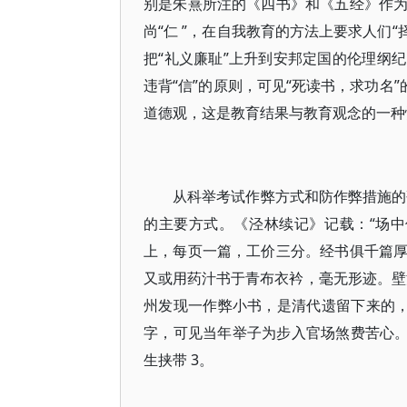
别是朱熹所注的《四书》和《五经》作
尚“仁 ”，在自我教育的方法上要求人们“
把“礼义廉耻”上升到安邦定国的伦理纲
违背“信”的原则，可见“死读书，求功名
道德观，这是教育结果与教育观念的一种
从科举考试作弊方式和防作弊措施的
的主要方式。《泾林续记》记载：“场中
上，每页一篇，工价三分。经书俱千篇
又或用药汁书于青布衣衿，毫无形迹。壁泥
州发现一作弊小书，是清代遗留下来的，
字，可见当年举子为步入官场煞费苦心。
生挟带 3。