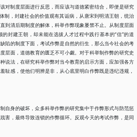
应该对制度层面进行反思，而应该与道德紧密结合，即便是研究
”体制，封建社会的价值观有其诟病，从唐宋到明清王朝，统治
，直到清后期制度的解体，科举作弊现象屡禁不止。从制度层面
领的封建王朝，却未能在选拔人才过程中践行基本的“信”的道
有缺陷的制度下面，考试作弊是自然的衍生，那么当今社会的考
制度层面，道德教育的匮乏不可小觑。对于科举制作弊的研究史
一种说法，在研究科举作弊对当今教育的启示方面，应加强各方
的羞耻感，使他们明辨是非，从心底里明白作弊既是违纪违规，
举制自身的破坏，众多科举作弊的研究集中于作弊形式与防范惩
的戕害，最终导致连锁的作弊循环。反观今天的考试作弊，是同