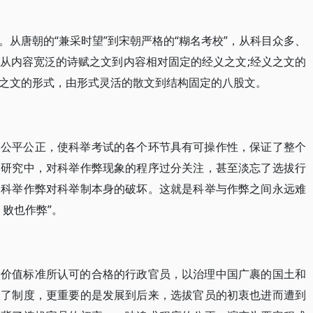
从唐朝的“兼采时望”到宋朝严格的“糊名考校”，从科目众多、
从内容宽泛的诗赋之文到内容相对固定的经义之文;经义之文的
之文的形式，由形式灵活的散文到结构固定的八股文。
的公平公正，使科举考试的各个环节具有可操作性，保证了整个
的研究中，对科举作弊现象的程序过分关注，甚至淡忘了选拔行
及科举作弊对科举制本身的破坏。这就是科举与作弊之间永远难
败也作弊”。
的价值标准所认可的合格的行政官员，以治理中国广裹的国土和
踏了制度，更重要的是发展到后来，选拔官员的初衷也进而遭到