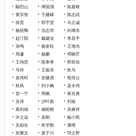
鄢烈山
傅国涌
陈嘉映
黄宗智
于建嵘
陈志武
徐贲
郭宇宽
马立诚
杨祖陶
沈志华
向继东
赵汀阳
戴建业
李昌平
张鸣
杨奎松
王海光
周濂
杨鹏
邓晓芒
王缉思
陈奉孝
郭世佑
马玲
王振东
狄马
袁伟时
史啸虎
熊培云
秋风
刘小枫
孟令伟
雷一宁
周枫
蒋兆勇
吴伟
沙叶新
刘瑜
葛剑雄
储昭根
吴稼祥
许之远
袁刚
杨小凯
吴励生
朱学勤
潘维
郑秉文
莫于川
羽之野