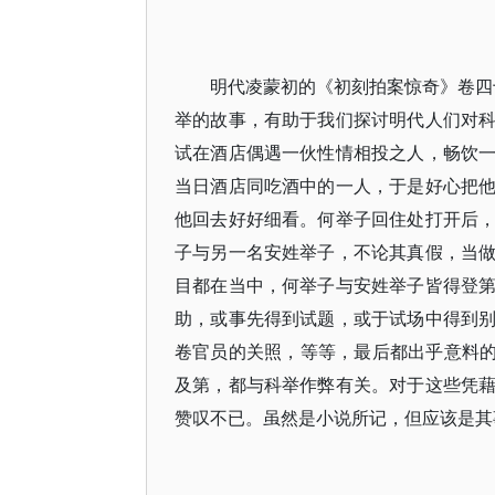
明代凌蒙初的《初刻拍案惊奇》卷四
举的故事，有助于我们探讨明代人们对
试在酒店偶遇一伙性情相投之人，畅饮
当日酒店同吃酒中的一人，于是好心把
他回去好好细看。何举子回住处打开后
子与另一名安姓举子，不论其真假，当
目都在当中，何举子与安姓举子皆得登
助，或事先得到试题，或于试场中得到
卷官员的关照，等等，最后都出乎意料的
及第，都与科举作弊有关。对于这些凭
赞叹不已。虽然是小说所记，但应该是其