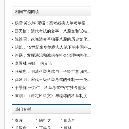
相同主题阅读
杨雪 苏永琳 邓猛：高考残疾人单考单招制度的历史沿革、问题检视与改革方向
郑天挺：清代考试的文字：八股文和试帖诗
陈维昭：论晚清变革独罪八股的历史文化原因
胡凯：19世纪来华德意志人笔下的中国科举制
路磊：发挥法治和诚信在社会治理中的作用
李景林 程旺：信义论
张献忠：明清科举考试与士子经世意识的培养
龚延明：宋代三级科举考试的变制——免解、免省、免殿试
于景祥 张力仁：科举考试中的“独占鳌头”
陈刚：《评定所科文》与琉球的科举制度
热门专栏
秦晖
陈行之
郑永年
龙应台
丁学良
曹林