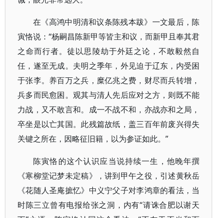
在《高鸿中明清和议条陈残本跋》一文最后，陈
寅恪说：“杨嗣昌陈新甲等皆主和议，而新甲且奉其君
之命而行者。徒以思陵劫于外廷之论，不敢毅然自
任，遂至无成。夫明之季年，外见迫于辽东，内受困
于张李。养百万之兵，糜亿兆之费，财尽而兵转增，
兵多而民愈困。观其与清人先后应对之方，则既不能
力战，又不敢言和。成一不战不和，亦战亦和之局，
卒坐是以亡其国。此残篇故纸，盖三百年前废兴得失
关键之所在，因略征旧籍，以为参证如此。”
陈寅恪的这个认识应当说持续一生，他晚年撰
《寒柳堂记梦未定稿》，讲到甲午之役，引述黄秋岳
《花随人圣庵摭忆》中义宁父子对李鸿章的看法，当
时陈三立曾有电报给张之洞，内有“请诛合肥以谢天