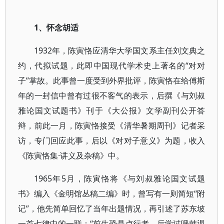
1、怀念胡适
1932年，陈寅恪应清华大学国文系主任刘文典之
约，代拟试题，此即中国现代学术史上著名的“对对
子”掌故。此事曾一度受到外界批评，陈寅恪在给傅斯
年的一封信中曾有过很不客气的表示，后撰《与刘叔
雅论国文试题书》刊于《大公报》文学副刊公开答
辩，前此一月，陈寅恪接受《清华暑期周刊》记者采
访，专门回应此事，后以《对对子意义》为题，收入
《陈寅恪集·讲义及杂稿》中。
1965年5月，陈寅恪将《与刘叔雅论国文试题
书》编入《金明馆丛稿二编》时，曾写有一则简短“附
记”，他先简单回忆了当年出题情况，再引述了苏东坡
一首七律中的一联：“前生恐是卢行者，后学过呼韩退