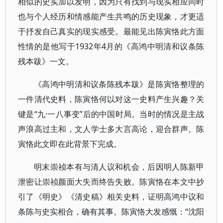
相似的史实加以发明，因为只有找到与现实相应同时
也与个人经历和情感能产生共鸣的历史现象，才更适
于抒发自己真实的现实感受。最能见出陈寅恪此方面
性情的是他写于1932年4月的《高鸿中明清和议条陈
残本跋》一文。
《高鸿中明清和议条陈残本跋》是陈寅恪整理的
一件清代史料，陈寅恪何以对这一史料产生兴趣？关
键是“九·一八事变”后的中国时局。当时的情况是主战
声浪高过主和，文人学士多大言高论，迎合群声。陈
寅恪此文即在此背景下完成。
明末崇祯本有与清人议和机会，后因明人陈新甲
泄密让崇祯颜面大失而终告失败。陈寅恪在本文中抄
引了《明史》《清史稿》相关史料，证明高鸿中议和
条陈与史实相合，确有其事。陈寅恪大发感慨：“沈阳