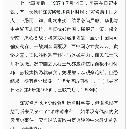
七·七事变后，1937年7月14日，吴宓在日记中
说，有一天他和陈寅恪散步谈起时局：“寅恪谓中国之
人，下愚而上诈。此次事变，结果必为屈服。华北与
中央皆无志抵抗。且抵抗必亡国，屈服乃上策。保全
华南，悉心备战；将来或可逐渐恢复，至少中国尚可
偏安苟存。一战则全局覆没，而中国永亡矣云云。寅
恪之意，盖以胜败系于科学与器械军力，而民气士气
所补实微。况中国之人心士气亦虚骄怯懦而极不可恃
耶。宓按寅恪乃就事实，凭理智，以观察论断。但恐
结果，徒有退让屈辱，而仍无淬厉湔祓耳。”（《吴宓
日记》第6册第168页，三联书店，1998年）
陈寅恪是以历史经验判断当时事实，但谁也没有
想到后来又发生了“珍珠港事件”，如果没有偶然的突
发历史事件，应当说陈寅恪由历史经验中求教训的告
诫，眼光非常远大。