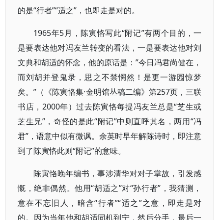
的是“行者”“适之”，也即走是对的。
1965年5月，陈寅恪写此“附记”有两个目的，一
是要表达他对冯友兰转变的看法，一是要表达他对刘
文典和胡适的怀念，他的原话是：”今日冯君尚健在，
而刘胡并登鬼录，思之不禁惘然！是更一游园惊梦
矣。”（《陈寅恪集·金明馆丛稿二编》第257页，三联
书店，2000年）过去陈寅恪每提冯友兰总是“芝生或
芝生兄”，奇怪的是此“附记”中则直呼其名，两用“冯
君”，语意中似有微讽。余英时早年解陈诗时，即注意
到了陈寅恪此则“附记”的意味。
陈寅恪晚年编书，事涉清华对对子掌故，引发感
慨，绝非偶然。他用“胡适之”对“孙行者”，我猜测，
意在不忘旧人，暗含“行者”“适之”之意，即走是对
的。因为当年他和胡适同机到宁，然后分手，最后一