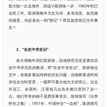
留大陆一出走海外，胡适小陈寅恪一岁，1965年时已
去世三年。陈寅恪晚年为文为诗，多有深意。如无痛
切感受，何必多此一则“附记”？而且故意错记当年事
实？
2、“在史中求史识”
俞大维晚年回忆陈寅恪，说他研究历史是要在历
史中寻求历史的教训，即“在史中求史识”。陈寅恪论
文中，有很多看似纯粹的历史问题，但细察著述时间
并结合当时背景，一眼即可看出他为文的苦心。过去
许冠三、余英时、汪荣祖几位先生都注意到了这一
点。他们常举的例子是西安事变后，陈寅恪写《论李
怀光之叛》；1951年，中国外交“一边倒”，陈寅恪写