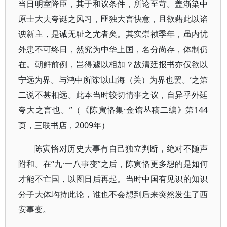
当日明室降臣，其于和议条件，所论至苛。盖渐染中
原士大夫夸诞之风习，匪独大言快意，且欲藉此以谄
谀新主，是诚无耻之尤者矣。其实崇祯季年，虽内忧
外患不可终日，然究为中华上国，名分尚存，体制仍
在。朝鲜前例，岂得遽以相加？故清廷报书亦仅欲以
宁远为界。与鸿中所陈‘以山海（关）为界也罢。’之第
二说不甚相远。此本当时较切情事之议，自异乎外廷
夸大之言也。”（《陈寅恪集·金馆丛稿二编》第144
页，三联书店，2009年）
陈寅恪对历史大事有自己独立判断，绝对不随声
附和。在“九·一八事变”之后，陈寅恪更多想的是如何
才能不亡国，以图日后再起。当时中国有见识的知识
分子大体均持此论，谁也不会想到后来突然发生了西
安事变。