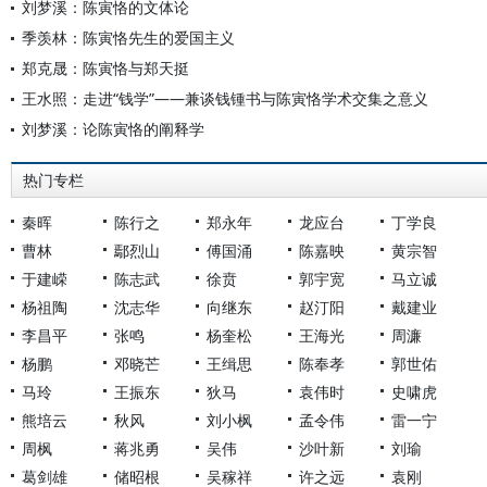
刘梦溪：陈寅恪的文体论
季羡林：陈寅恪先生的爱国主义
郑克晟：陈寅恪与郑天挺
王水照：走进“钱学”——兼谈钱锺书与陈寅恪学术交集之意义
刘梦溪：论陈寅恪的阐释学
热门专栏
秦晖
陈行之
郑永年
龙应台
丁学良
曹林
鄢烈山
傅国涌
陈嘉映
黄宗智
于建嵘
陈志武
徐贲
郭宇宽
马立诚
杨祖陶
沈志华
向继东
赵汀阳
戴建业
李昌平
张鸣
杨奎松
王海光
周濂
杨鹏
邓晓芒
王缉思
陈奉孝
郭世佑
马玲
王振东
狄马
袁伟时
史啸虎
熊培云
秋风
刘小枫
孟令伟
雷一宁
周枫
蒋兆勇
吴伟
沙叶新
刘瑜
葛剑雄
储昭根
吴稼祥
许之远
袁刚