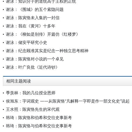
谢泳：知识分子的道统高于王权的正统
谢泳：《围城》的五个索隐问题
谢泳：陈寅恪未入集的一封信
谢泳：我在《黄河》十多年
谢泳：《柳如是别传》开篇仿《红楼梦》
谢泳：储安平研究小史
谢泳：纪念顾准其实是纪念一种独立思考精神
谢泳：陈寅恪对小说的一个卓见
谢泳：叶广良批《近代诗钞》
相同主题阅读
季羡林：我的几位授业恩师
侯旭东：字词观史 ——从陈寅恪“凡解释一字即是作一部文化史”说起
王水照：陈寅恪先生的宋代观
韩琦：陈寅恪和伯希和交往史事新考
韩琦：陈寅恪与伯希和交往史事新考