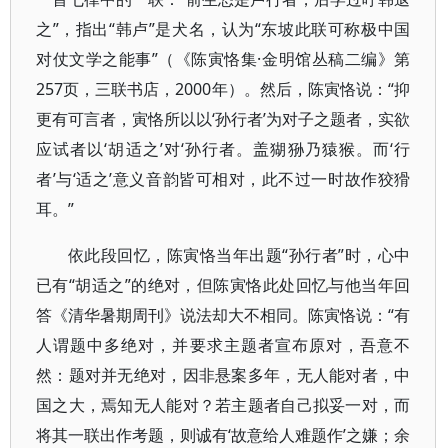
之”，指出“韩卢”是犬名，认为“东坡此联可称极中国
对仗文学之能事”（《陈寅恪集·金明馆丛稿二编》第
257页，三联书店，2000年）。然后，陈寅恪说：“抑
更有可言者，寅恪所以以‘孙行者’为对子之题者，实欲
应试者以‘胡适之’对‘孙行者。盖猢狲乃猿猴。而‘行
者’与‘适之’意义音韵皆可相对，此不过一时故作狡猾
耳。”
依此段回忆，陈寅恪当年出题“孙行者”时，心中
已有“胡适之”的绝对，但陈寅恪此处回忆与他当年回
答《清华暑期周刊》说法却大不相同。陈寅恪说：“有
人谓题中多绝对，并要求主题者宣布原对，吾意不
然：题对并无绝对，因非悬案多年，无人能对者，中
国之大，焉知无人能对？若主题者自己拟妥一对，而
将其一联出作考题，则诚有‘故意给人难题作’之嫌；余