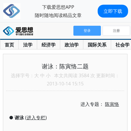
下载爱思想APP
立即下载
随时随地阅读精品文章
登录
注册
首页
法学
经济学
政治学
国际关系
社会学
谢泳：陈寅恪二题
选择字号：
大
中
小
本文共阅读 3584 次 更新时间：
2013-10-14 15:15
进入专题：
陈寅恪
●
谢泳
(
进入专栏
)