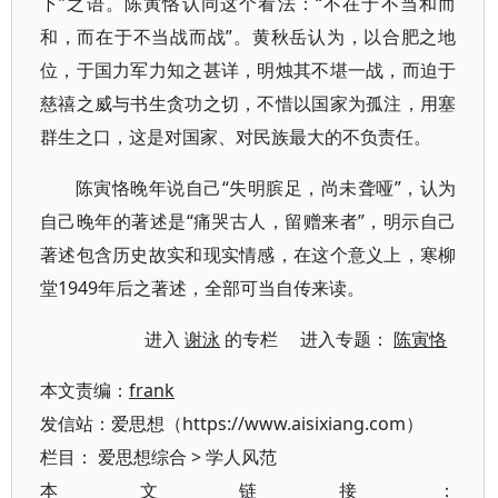
下”之语。陈寅恪认同这个看法：“不在于不当和而
和，而在于不当战而战”。黄秋岳认为，以合肥之地
位，于国力军力知之甚详，明烛其不堪一战，而迫于
慈禧之威与书生贪功之切，不惜以国家为孤注，用塞
群生之口，这是对国家、对民族最大的不负责任。
陈寅恪晚年说自己“失明膑足，尚未聋哑”，认为
自己晚年的著述是“痛哭古人，留赠来者”，明示自己
著述包含历史故实和现实情感，在这个意义上，寒柳
堂1949年后之著述，全部可当自传来读。
进入
谢泳
的专栏 进入专题：
陈寅恪
本文责编：
frank
发信站：爱思想（https://www.aisixiang.com）
栏目：
爱思想综合
>
学人风范
本文链接：