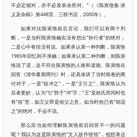
不必定能对，亦不必发表余所对。”（《陈寅恪集·讲
义及杂稿》第448页，三联书店，2000年）。
如果对比陈寅恪前后言论，我们可以有两个判
断，一是当时陈寅恪确实没有想出“孙行者”的绝对；
二是心中有但没有说。如果承认第一种判断，陈寅恪
1965年回忆则不准确；如果承认第二种判断，则陈寅
恪说了谎，这不符合陈寅恪的人格和道德。陈寅恪在
回答《清华暑期周刊》时，还具体讲了当时阅卷的两
付对子，一是“祖冲之”，一是“王引之”，陈寅恪认为
后者更妙，认为“引”胜于“冲”字，“王”是姓氏而同时也
有“祖”意，如王父即是祖父之意。如当时他已有“胡适
之”的绝对，不会不说。
那么应当如何理解陈寅恪前后回答不一的问题
呢？我以为这是陈寅恪的“文人故作狡狯”，他想表达