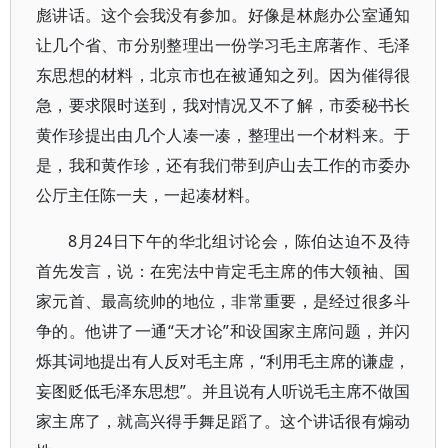
彪讲话。这个会我没有参加。好像是林彪办公室通知
让几个省、市分别整理出一份学习毛主席著作、毛泽
东思想的材料，北京市也在被通知之列。因为催得很
急，要求限时送到，我对情况又不了解，市委秘书长
黄作珍提出由几个人凑一凑，整理出一个材料来。于
是，我和黄作珍，还有我们带到庐山去工作的市委办
公厅主任陈一夫，一起凑材料。
8月24日下午的华北组讨论会，陈伯达迫不及待
首先发言，说：在宪法中肯定毛主席的伟大领袖、国
家元首、最高统帅的地位，非常重要，是经过很多斗
争的。他讲了一通“天才论”和设国家主席问题，并闪
烁其词地提出有人反对毛主席，“利用毛主席的谦虚，
妄图贬低毛泽东思想”。并且说有人听说毛主席不做国
家主席了，就高兴得手舞足蹈了。这个讲话很有煽动