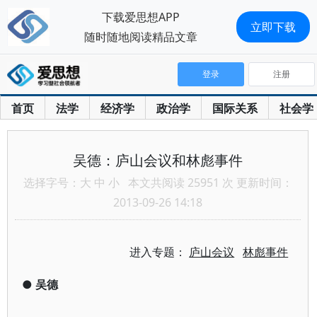
下载爱思想APP
立即下载
随时随地阅读精品文章
登录
注册
首页
法学
经济学
政治学
国际关系
社会学
吴德：庐山会议和林彪事件
选择字号：
大
中
小
本文共阅读 25951 次 更新时间：
2013-09-26 14:18
进入专题：
庐山会议
林彪事件
●
吴德