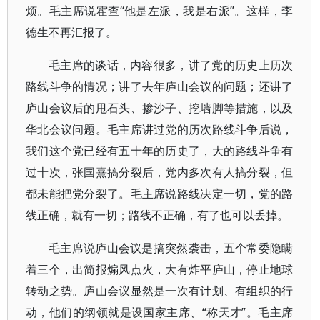
烦。毛主席说霍查“他是左派，我是右派”。这样，李
德生不再汇报了。
毛主席的谈话，内容很多，讲了党的历史上历次
路线斗争的情况；讲了去年庐山会议的问题；还讲了
庐山会议后的甩石头、掺沙子、挖墙脚等措施，以及
华北会议问题。毛主席讲过党的历次路线斗争后说，
我们这个党已经有五十年的历史了，大的路线斗争有
过十次，张国熹搞分裂后，党内多次有人搞分裂，但
都未能把党分裂了。毛主席说路线决定一切，党的路
线正确，就有一切；路线不正确，有了也可以丢掉。
毛主席说庐山会议是搞突然袭击，五个常委隐瞒
着三个，出简报煽风点火，大有炸平庐山，停止地球
转动之势。庐山会议显然是一次有计划、有组织的行
动，他们的纲领就是设国家主席、“称天才”。毛主席