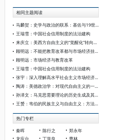
相同主题阅读
马麟贺：史学与政治的联系：基佐与19世纪法国两大史学研究机构的建立
王瑞雪：中国社会信用制度的法治建构
来庆立：美西方自由主义的“觉醒化”转向及其发展趋势
顾明远：不能把教育改革都与市场经济挂钩
顾明远：市场经济与教育改革
王瑞雪：中国社会信用制度的法治建构
张宇：深入理解高水平社会主义市场经济体制
陶涛：美德政治学：对现代自由主义的一种反思
孙泽文：马克思需要理论的历史生成及其社会主义实践
王赟：韦伯的民族主义与自由主义：方法论下的政治观
热门专栏
秦晖
陈行之
郑永年
龙应台
丁学良
曹林