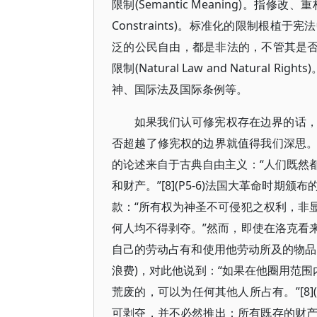
限制(Semantic Meaning)。指修
Constraints)。标准化的限制根
泛的公民自由，都是非法的，不管其是否
限制(Natural Law and Natura
神、国际法及国际条例等。
如果我们认可修宪权存在边界的话
否超越了修宪权的边界就值得我们深思
的论述来自于古典自由主义：“人们既然
和财产。”[8](P5-6)法国大革命时
款：“所有权为神圣不可侵犯之权利，非
何人均不得剥夺。”然而，即使在洛克看
自己的劳动占有和使用他劳动所及的物品
浪费)，对此他说到：“如果在他圈用范
荒废的，可以为任何其他人所占有。”[8
可剥夺，并不必然推出：所有既存的财