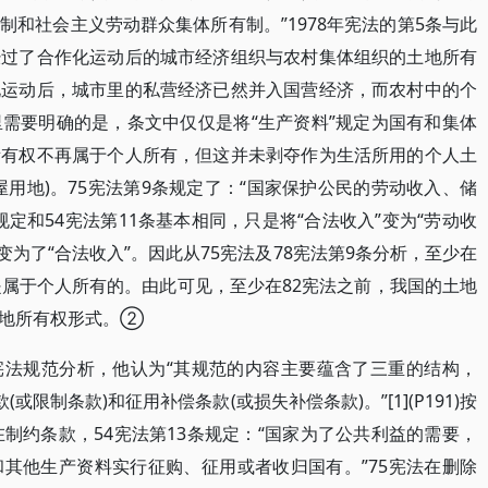
和社会主义劳动群众集体所有制。”1978年宪法的第5条与此
经过了合作化运动后的城市经济组织与农村集体组织的土地所有
化运动后，城市里的私营经济已然并入国营经济，而农村中的个
需要明确的是，条文中仅仅是将“生产资料”规定为国有和集体
所有权不再属于个人所有，但这并未剥夺作为生活所用的个人土
用地)。75宪法第9条规定了：“国家保护公民的劳动收入、储
定和54宪法第11条基本相同，只是将“合法收入”变为“劳动收
”变为了“合法收入”。因此从75宪法及78宪法第9条分析，至少在
是属于个人所有的。由此可见，至少在82宪法之前，我国的土地
土地所有权形式。②
宪法规范分析，他认为“其规范的内容主要蕴含了三重的结构，
或限制条款)和征用补偿条款(或损失补偿条款)。”[1](P191)按
制约条款，54宪法第13条规定：“国家为了公共利益的需要，
其他生产资料实行征购、征用或者收归国有。”75宪法在删除