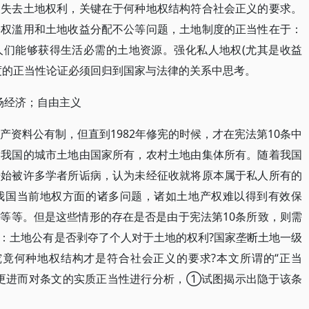
人失去土地权利，关键在于何种地权结构符合社会正义的要求。
公权滥用和土地收益分配不公等问题，土地制度的正当性在于：
人们能够获得生活必需的土地资源。强化私人地权(尤其是收益
度的正当性论证必须回归到国家与法律的关系中思考。
场经济；自由主义
产资料公有制，但直到1982年修宪的时候，才在宪法第10条中
定我国的城市土地由国家所有，农村土地由集体所有。随着我国
开始被许多学者所诟病，认为未经征收就将原本属于私人所有的
我国当前地权方面的诸多问题，诸如土地产权难以得到有效保
等等。但是这些情形的存在是否是由于宪法第10条所致，则需
：土地公有是否剥夺了个人对于土地的权利?国家垄断土地一级
究竟何种地权结构才是符合社会正义的要求?本文所谓的“正当
，更进而对条文的实质正当性进行分析，①试图揭示出隐于该条