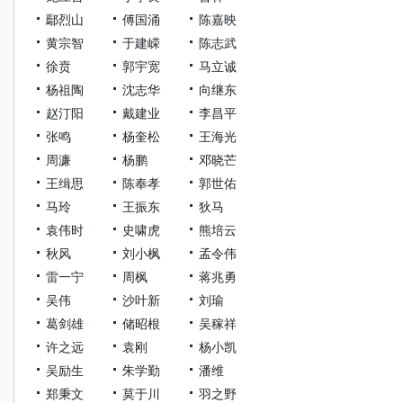
鄢烈山
傅国涌
陈嘉映
黄宗智
于建嵘
陈志武
徐贲
郭宇宽
马立诚
杨祖陶
沈志华
向继东
赵汀阳
戴建业
李昌平
张鸣
杨奎松
王海光
周濂
杨鹏
邓晓芒
王缉思
陈奉孝
郭世佑
马玲
王振东
狄马
袁伟时
史啸虎
熊培云
秋风
刘小枫
孟令伟
雷一宁
周枫
蒋兆勇
吴伟
沙叶新
刘瑜
葛剑雄
储昭根
吴稼祥
许之远
袁刚
杨小凯
吴励生
朱学勤
潘维
郑秉文
莫于川
羽之野