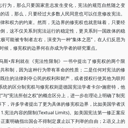
志行为，那么只要国家意志发生变化，宪法的规范自然随之变
改的话，那么，只要经过大多数人民同意也可以任意修改宪法。
法律和权力的约束。然而，无边界的修宪权也就意味着，只要经
推倒，这不仅关系到宪法运行的稳定性，更关系到一国政体的稳
极可能被专制者左右，演变为一种“集体之恶”，在人们反思为
时候，修宪权的边界何在亦成为学者的研究重点。
托马斯•库利就在《宪法性限制》一书中提出了修宪权的两个限
的共和制，因为这种行为带有革命的性质；二是任何对宪法的修
及既往的法律剥夺公民的权利和财产，或者授权行使其他为联邦
2)但系统的区分制宪权与修宪权则是德国宪法学者卡尔•施密特，他
”与“宪法所创之权”的概念区分上，进一步在理论上明确了制宪
释下，许多学者提出了更为具体的修宪权边界，比如美国学者沃
宪法内容的限制(Textual Limits)。如美国宪法第一修正案应
正案明确指出国会不得制定废止以下列举的自由；2.语义上的