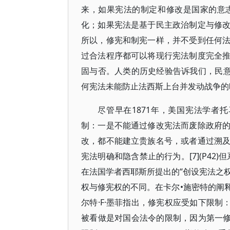
来，如果宪法的制定和修改是国家的意
化；如果宪法是基于民主政治制定与修
所以，修宪和制宪一样，并不受到任何
过合法程序都可以将现行宪法制度完全
固与否。人类的历史经验告诉我们，民意
何宪法未能防止法西斯上台并发动战争的
尽管早在1871年，美国宪法学者
制：一是不能通过修改宪法而废除政府
改，都不能建立贵族名号，或者通过溯
宪法明确和隐含禁止的行为。[7](P4
在法国学者西耶斯所提出的“创设宪法之权
权与修宪权的不同。在卡尔•施密特的阐
尔特·F·墨菲指出，修宪权应受如下限制：1.
被看做是对国会法令的限制，因为第一修