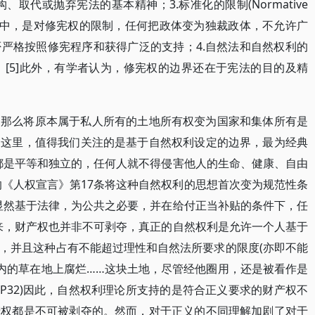
改、重构、取代或抛弃宪法的基本精神；3.标准化的限制(Normative
植于宪法中，是对修宪权的限制，任何把政体变为独裁政体，不允许广
严格按照修宪程序和获得广泛的支持；4.自然法和自然权利的
l Rights)。[5]此外，有学者认为，修宪权的边界还在于宪法的目的及精
，那么将原本属于私人所有的土地所有权变为国家和集体所有是
。这里，值得我们关注的是基于自然权利设定的边界，最为经典
都是平等和独立的，任何人就不得侵害他人的生命、健康、自由
期颁布的《人权宣言》第17条将这种自然权利的思想首次变为规范性条
显然基于法律，为公共之必要，并在给付正当补贴的条件下，任
来，财产权也并非不可剥夺，真正的自然权利是允许一个人基于
，并且这种占有不能超过理性和自然法所要求的限度(亦即不能
围内的草在地上腐烂……这块土地，尽管经他圈用，还是被看作是
](P32)因此，自然权利理论所支持的是符合正义要求的财产权不
产权都是不可被剥夺的。然而，对于正义的不同理解加剧了对于