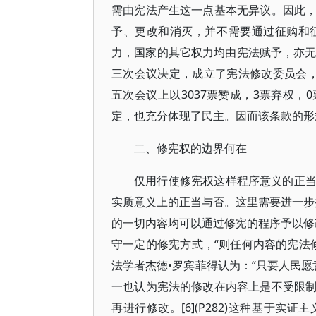
需由宪法产生这一点基本无异议。因此
予、更改和消灭，并不需要通过征购和
力，国家的其它权力均由宪法赋予，亦无
三次会议决定，成立了宪法修改委员会
五次会议上以3037票赞成，3票弃权
定，也充分体现了民主。因而该条款的形
二、修宪权的边界何在
仅用行使修宪权这样程序意义的正
实质意义上的正当与否。这里需要进一步
的一切内容均可以通过修宪的程序予以修
守一定的修宪方式，“则任何内容的宪法修
法学者杰德•罗宾菲得认为：“只要人民愿
一也认为宪法的修改在内容上是不受限
再进行修改。[6](P282)这种基于