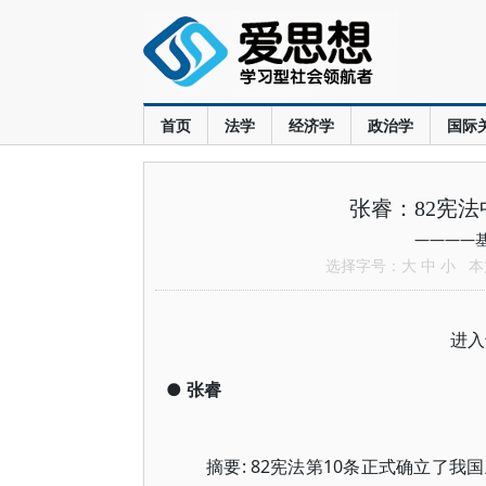
首页
法学
经济学
政治学
国际
张睿：82宪
————
选择字号：
大
中
小
本文
进
●
张睿
摘要: 82宪法第10条正式确立了