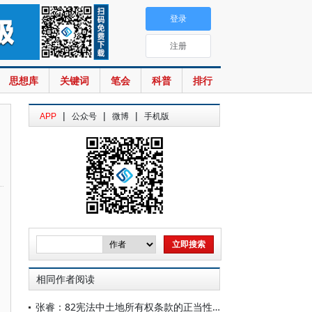
登录
注册
思想库
关键词
笔会
科普
排行
|
|
|
APP
公众号
微博
手机版
相同作者阅读
张睿：82宪法中土地所有权条款的正当性基础