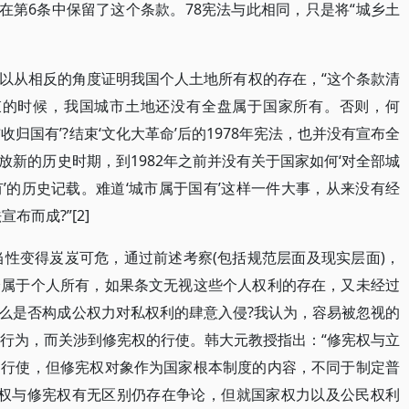
在第6条中保留了这个条款。78宪法与此相同，只是将“城乡土
以从相反的角度证明我国个人土地所有权的存在，“这个条款清
结束的时候，我国城市土地还没有全盘属于国家所有。否则，何
归国有’?结束‘文化大革命’后的1978年宪法，也并没有宣布全
新的历史时期，到1982年之前并没有关于国家如何‘对全部城
’的历史记载。难道‘城市属于国有’这样一件大事，从来没有经
布而成?”[2]
当性变得岌岌可危，通过前述考察(包括规范层面及现实层面)，
分属于个人所有，如果条文无视这些个人权利的存在，又未经过
么是否构成公权力对私权利的肆意入侵?我认为，容易被忽视的
法行为，而关涉到修宪权的行使。韩大元教授指出：“修宪权与立
的行使，但修宪权对象作为国家根本制度的内容，不同于制定普
制宪权与修宪权有无区别仍存在争论，但就国家权力以及公民权利