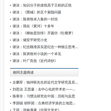
谢泳：知识分子的道统高于王权的正统
谢泳：《围城》的五个索隐问题
谢泳：陈寅恪未入集的一封信
谢泳：我在《黄河》十多年
谢泳：《柳如是别传》开篇仿《红楼梦》
谢泳：储安平研究小史
谢泳：纪念顾准其实是纪念一种独立思考精神
谢泳：陈寅恪对小说的一个卓见
谢泳：叶广良批《近代诗钞》
相同主题阅读
左鹏军：钱仲联先生的近代文学研究及其学术史意义
刘思达 王思凝：去中心化的学术史——以社会学芝加哥学派为例
陈寒非：习惯法研究在中国：历程与反思
李国镇 胡怀国：古典经济学派的土地思想——基于学术史的考察
王瑶：评林庚著《中国文学史》