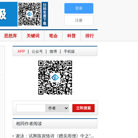
登录
注册
思想库
关键词
笔会
科普
排行
|
|
|
APP
公众号
微博
手机版
相同作者阅读
谢泳：试释陈寅恪诗《赠吴雨僧》中之“讵公”