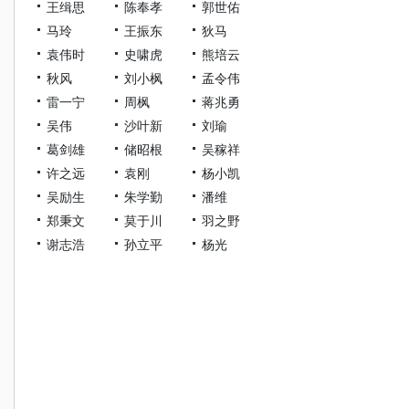
王缉思
陈奉孝
郭世佑
马玲
王振东
狄马
袁伟时
史啸虎
熊培云
秋风
刘小枫
孟令伟
雷一宁
周枫
蒋兆勇
吴伟
沙叶新
刘瑜
葛剑雄
储昭根
吴稼祥
许之远
袁刚
杨小凯
吴励生
朱学勤
潘维
郑秉文
莫于川
羽之野
谢志浩
孙立平
杨光