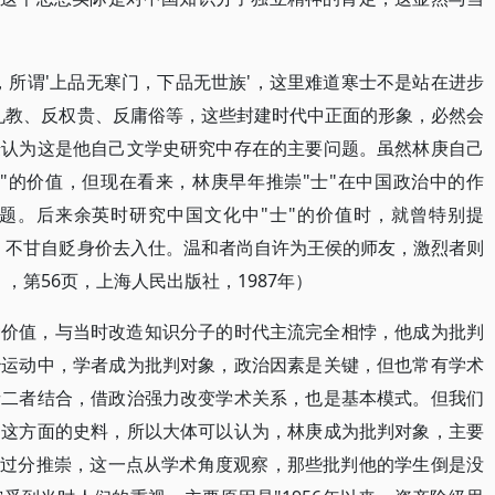
，所谓'上品无寒门，下品无世族'，这里难道寒士不是站在进步
礼教、反权贵、反庸俗等，这些封建时代中正面的形象，必然会
庚认为这是他自己文学史研究中存在的主要问题。虽然林庚自己
"的价值，但现在看来，林庚早年推崇"士"在中国政治中的作
题。后来余英时研究中国文化中"士"的价值时，就曾特别提
，不甘自贬身价去入仕。温和者尚自许为王侯的师友，激烈者则
，第56页，上海人民出版社，1987年）
种价值，与当时改造知识分子的时代主流完全相悖，他成为批判
治运动中，学者成为批判对象，政治因素是关键，但也常有学术
者二者结合，借政治强力改变学术关系，也是基本模式。但我们
到这方面的史料，所以大体可以认为，林庚成为批判对象，主要
的过分推崇，这一点从学术角度观察，那些批判他的学生倒是没