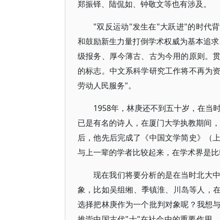
郑振铎、陆侃如、钟敬文等也有涉及。
"双反运动"发生在"大跃进"的时代
和鼓励新生力量打倒学术权威为基本追求
级报务、厚今薄古、古为今用的原则。
的标志。中文系科学研究工作将不再为
劳动人民服务"。
1958年，林庚还不到五十岁，在当
已是有名的诗人，在厦门大学执教期间，
后，他先后完成了《中国文学简史》（
与上一辈的学者比较起来，在学术界是比
现在我们将要分析的是在当时北大
象，比如吴组缃、季镇淮、川岛等人，在
选择把林庚作为一个批判对象呢？我想
推崇中国古代"士"在社会中的重要作用