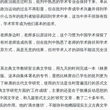
行的政治观念过时后，批判中熟悉的学术专业会保持下来。单从
着政治运动的过去不再彰显，但在批判中养成学术兴趣并得到学
为什么当年的批判者较容易回到学术中来，这当中并不排除有投
，学术常常成为他们基本的追求。
到老师身边时，老师多以原谅待之，这个习惯为中国学术保留了
没有对老师造成伤害，但在批判中熟悉了老师的学术路径和学术
变异方式，虽是无意的结果，但对学术人才的训练不能说完全没
闻系古典文学教研室古典文学组，用九天的时间完成一本《林庚
出版。这本由集体署名的专书，显然比林庚自己学生的批判更为
判了林庚的古代文学研究，使用的方法是当时普遍流行的苏式文
典文学研究方面的'工作成绩'，主要的还是在于散播反动思想的
中国文学史，和几篇形式主义的'研究'文章，教了二十多年书。
实的作用。他的'滴水微功'，不能弥补他糟蹋现实主义古典文学