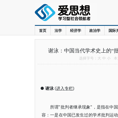
首页
法学
经济学
政治学
国际
谢泳：中国当代学术史上的“批
选择字号：
大
中
小
本文
●
谢泳
(
进入专栏
)
所谓"批判者继承现象"，是指在中
容：一是在中国已发生过的学术批判运动（