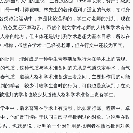
受到当时人们的重视，主要原因是"1956年以来，资产阶级思
反动口号一时叫得很响。林先生的著作遇到了适宜的气候，顿时身
中国各类政治运动中，算是比较温和的，学生对老师的批判，现在
出的态度还不算激烈。虽然个别文章对老师的人格和学术有伤
及人格的地方，但主体还是以批判学术思想为基本目标，所以在
生"相称，虽然在学术上已轻视老师，但在行文中还较为客气。
师的批判，理解成是一种学生青春期反叛行为在学术上的表现。
威的气质，这种气质与学术准备间的关系是气质决定学术，而气
青春气质、道德人格和学术准备这三者之间，主要起作用的可能
批判的学者，较少计较学生当时的行为，可能也是意识到了在流
被批判的学者也较少从道德人格和学术准备上责备学生。
的学生中，后来普遍在学术上有贡献，比如袁行霈、程毅中、卓
就中，他们反而倾向于认同自己早年批判过的对象。这说明在政
关系，也就是说，批判的一个附作用是批判者在熟悉批判对象