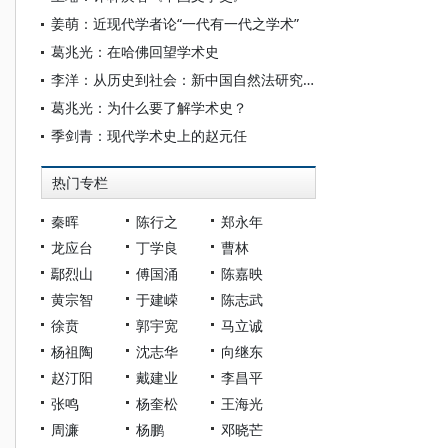
姜萌：近现代学者论“一代有一代之学术”
葛兆光：在哈佛回望学术史
李洋：从历史到社会：新中国自然法研究回理
葛兆光：为什么要了解学术史？
季剑青：现代学术史上的赵元任
热门专栏
秦晖
陈行之
郑永年
龙应台
丁学良
曹林
鄢烈山
傅国涌
陈嘉映
黄宗智
于建嵘
陈志武
徐贲
郭宇宽
马立诚
杨祖陶
沈志华
向继东
赵汀阳
戴建业
李昌平
张鸣
杨奎松
王海光
周濂
杨鹏
邓晓芒