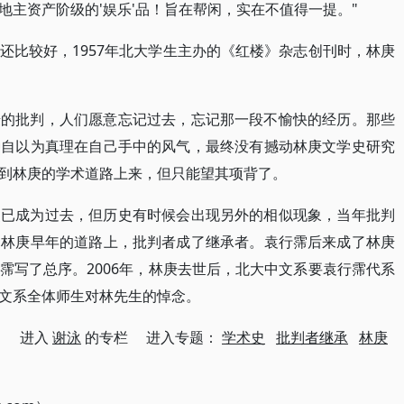
地主资产阶级的'娱乐'品！旨在帮闲，实在不值得一提。"
还比较好，1957年北大学生主办的《红楼》杂志创刊时，林庚
庚的批判，人们愿意忘记过去，忘记那一段不愉快的经历。那些
种自以为真理在自己手中的风气，最终没有撼动林庚文学史研究
到林庚的学术道路上来，但只能望其项背了。
史已成为过去，但历史有时候会出现另外的相似现象，当年批判
了林庚早年的道路上，批判者成了继承者。袁行霈后来成了林庚
霈写了总序。2006年，林庚去世后，北大中文系要袁行霈代系
文系全体师生对林先生的悼念。
进入
谢泳
的专栏 进入专题：
学术史
批判者继承
林庚