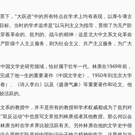
背景下，"大跃进"中的所有特点在学术上均有表现，以厚今薄古
目标。当时的学术追求是"以马列主义为指导，贯彻了为无产阶
贯穿着革命的、批判的、战斗的精神：这是北大中文系文化革命
资产阶级个人主义服务，则为社会主义、共产主义服务，为广大
时中国文学史研究领域，恰好属于壮年一代。林庚在1949年前，
完成了他一生的重要著作《中国文学史》。1950年到北京大学
上卷）、《诗人李白》以及《盛唐气象》等重要著作和论文。他
较活跃的。
中文系的教授中，并不是所有的教授和学术权威都成为了批判对
"双反运动"中也曾写文章批判林庚或者其他教授。那么何以会
与林庚当时在学术界比较活跃有关。另外林庚在他的文学史中很
，这个思想实际是对中国知识分子独立精神的肯定，这显然与当