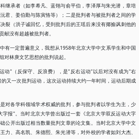
学科继承者（如李希凡、蓝翎与俞平伯，李泽厚与朱光潜，章培
冯沅君、姜伯勤与陈寅恪等）；二是批判者与被批判者之间的学
全决裂（洪子诚回忆，受到批判后的王瑶后来没有揶揄讽刺他的
贡献没有超越被批判者。
中有一定普遍意义，我想从1958年北京大学中文系学生和中国
组对林庚文艺思想的批判说起。
反运动"（反保守、反浪费），是"反右运动"以后对没有成为"右
者的又一次批判运动，这次运动持续大约一年时间，运动后期成
志是对各学科领域学术权威的批判，参与批判者以学生为主，少
大字报"。当时北京大学曾出版过一套《北京大学双反运动大字
基础公开出版过相当数量批判文章的论文集。当时北京大学中文
、王力、高名凯、朱德熙、朱光潜等，对外校的学者如刘大杰、