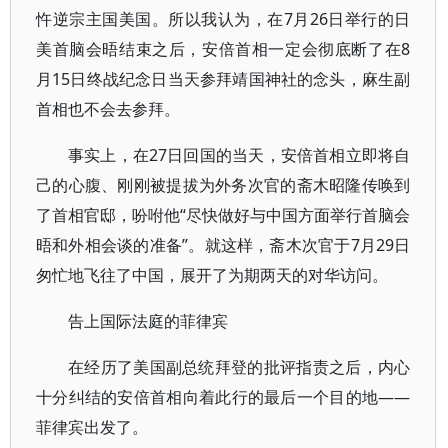
忤逆宗主国美国。所以我认为，在7月26日举行的日
美首脑会晤结束之后，安倍首相一定会彻底断了在8
月15日终战纪念日当天参拜靖国神社的念头，麻生副
首相也不会去参拜。
事实上，在27日回国的当天，安倍首相立即将自
己的心腹、刚刚被提拔为外务次官的斋木昭隆传唤到
了首相官邸，吩咐他“尽快做好与中国方面举行首脑会
晤和外相会谈的准备”。就这样，斋木次官于7月29日
匆忙地飞往了中国，展开了为期两天的对华访问。
告上国际法庭的菲律宾
在经历了美国副总统拜登的批评指责之后，内心
十分纠结的安倍首相向着此行的最后一个目的地——
菲律宾出发了。