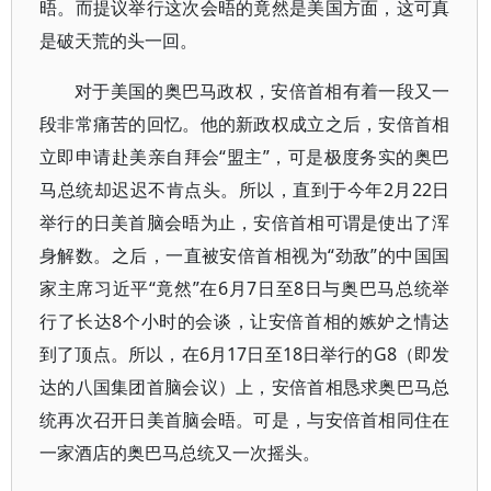
晤。而提议举行这次会晤的竟然是美国方面，这可真
是破天荒的头一回。
对于美国的奥巴马政权，安倍首相有着一段又一
段非常痛苦的回忆。他的新政权成立之后，安倍首相
立即申请赴美亲自拜会“盟主”，可是极度务实的奥巴
马总统却迟迟不肯点头。所以，直到于今年2月22日
举行的日美首脑会晤为止，安倍首相可谓是使出了浑
身解数。之后，一直被安倍首相视为“劲敌”的中国国
家主席习近平“竟然”在6月7日至8日与奥巴马总统举
行了长达8个小时的会谈，让安倍首相的嫉妒之情达
到了顶点。所以，在6月17日至18日举行的G8（即发
达的八国集团首脑会议）上，安倍首相恳求奥巴马总
统再次召开日美首脑会晤。可是，与安倍首相同住在
一家酒店的奥巴马总统又一次摇头。