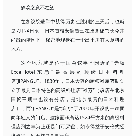
醉翁之意不在酒
在参议院选举中获得历史性胜利的三天后，也就
是7月24日晚，日本首相安倍晋三在政务秘书长今井
尚哉的陪同下，秘密地现身在一个出乎所有人意料的
地方。
这个地方就是位于国会议事堂附近的“赤坂
ExcelHotel东急”最高层的顶级日本料理
店“JIPANGU”。1830年，日本大阪的厨师滩屋万助创
立了最具日本特色的高级料理店“滩万”（该店在北京
国贸三期中也设有分店，是北京最贵的日本料理
店），而“JIPANGU”是“滩万”于2000年开设的一家面
向年轻人的门店。这家面积高达1524平方米的高级料
理店到去年为止还是门可罗雀，如今得益于安倍式经
济政策，每天都是高朋满座。