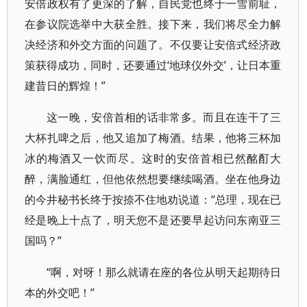
安倍政权有了更深的了解，自民党也终于一雪前耻，
在参议院选举中大获全胜。接下来，我们将尽全力解
决经济和外交方面的问题了。不仅要让安倍式经济政
策获得成功，同时，还要通过‘地球仪外交’，让日本重
建昔日的辉煌！”
这一晚，安倍首相的话非常多。而且在连干了三
大杯扎啤之后，他又追加了梅酒。结果，他将三杯加
冰的梅酒又一饮而尽。这时的安倍首相已然酩酊大
醉，满脸通红，但他依然想要继续喝酒。坐在他身边
的今井秘书长终于按捺不住地劝说道：“总理，现在已
经是晚上十点了，明天您不是还要早起访问东南亚三
国吗？”
“啊，对呀！那么就请在座的各位从明天起期待日
本的外交吧！”