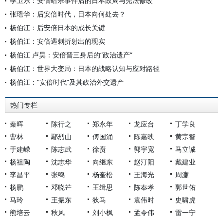
季卫东：安倍暗杀事件后的日本政局与宪法修改
张瑶华：后安倍时代，日本向何处去？
杨伯江：后安倍日本的成长关键
杨伯江：安倍遇刺折射出的现实
杨伯江 卢昊：安倍晋三身后的“政治遗产”
杨伯江：世界大变局：日本的战略认知与应对路径
杨伯江：“安倍时代”及其政治外交遗产
热门专栏
秦晖
陈行之
郑永年
龙应台
丁学良
曹林
鄢烈山
傅国涌
陈嘉映
黄宗智
于建嵘
陈志武
徐贲
郭宇宽
马立诚
杨祖陶
沈志华
向继东
赵汀阳
戴建业
李昌平
张鸣
杨奎松
王海光
周濂
杨鹏
邓晓芒
王缉思
陈奉孝
郭世佑
马玲
王振东
狄马
袁伟时
史啸虎
熊培云
秋风
刘小枫
孟令伟
雷一宁