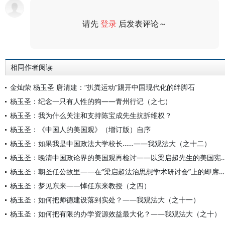
请先
登录
后发表评论～
评论
相同作者阅读
金灿荣 杨玉圣 唐清建：“扒粪运动”踢开中国现代化的绊脚石
杨玉圣：纪念一只有人性的狗——青州行记（之七）
杨玉圣：我为什么关注和支持陈宝成先生抗拆维权？
杨玉圣：《中国人的美国观》（增订版）自序
杨玉圣：如果我是中国政法大学校长……——我观法大（之十二）
杨玉圣：晚清中国政论界的美国观再检讨——以梁启超先生的
杨玉圣：朝圣任公故里——在“梁启超法治思想学术研讨会”上的即席发言
杨玉圣：梦见东来——悼任东来教授（之四）
杨玉圣：如何把师德建设落到实处？——我观法大（之十一）
杨玉圣：如何把有限的办学资源效益最大化？——我观法大（之十）