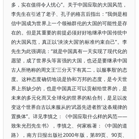
多，实在值得令人忧心”。关于中国应取的大国风范，
李先生在引述了老子、孔子的格言后指出：“我倒是相
信中国成为世界上一个领袖群伦的大国的可能性是存
在的。但是其重要的前提必须好好地继承中国传统中
的大国风范，真正以‘泱泱大国’的标准约束自己”。李
先生为此强调说：“就是中国真有一天实现了现代化的
愿望，成了世界头等富强的大国，也还是要继承中国
古人所艳称的周文王‘三分天下有其二，以服事殷’的态
度。这种态度确切地说是协和万邦的态度，是今天世
界上所缺少的，也是中国真正可以贡献给世界的，是
未来的多元化而又全球化的世界的粘合剂，是足以改
变这个世界自古以来服从的‘武器先进者胜’这条规律的
置换体”。详见李慎之：《中国应取什么样的风范——
致朱光烈先生书》，李慎之、何家栋著：《中国的道
路》，南方日报出版社2000年版，第89页、90页、