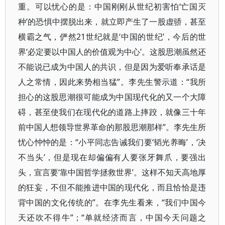
重。可以忧心的是：中国刚刚从世纪初害怕‘亡国灭
种’的恐惧中摆脱出来，就立即产生了一股虚骄，甚至
横霸之气，俨然21世纪就是‘中国的世纪’，今后的世
界‘必定要以中国人的价值观为中心’。这股思潮虽然还
不能说已成为中国人的共识，但是因为爱听奉承话是
人之常情，因此来势相当猛”。李先生警示道：“我所
担心的这股思潮很可能成为中国现代化的又一个大障
碍，甚至使我们在现代化的道路上摔跤，就像三十年
前中国人想领导世界革命的那股思潮那样”。李先生所
忧心忡忡的是：“小平同志告诫我们要‘韬光养晦’，‘决
不当头’，但是现在却偏偏有人要张牙舞爪，要强出
头，宣言要‘靠中国哲学拯救世界’。这样不知天高地厚
的狂妄，不但不能推进中国的现代化，而且恰恰是违
背中国的文化传统的”。在李先生看来，“我们中国今
天还吹不得牛”；“单就经济而言，中国今天问题之