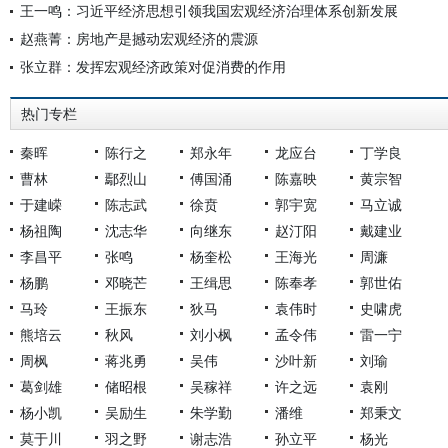
王一鸣：习近平经济思想引领我国宏观经济治理体系创新发展
赵燕菁：房地产是撼动宏观经济的震源
张立群：发挥宏观经济政策对促消费的作用
热门专栏
秦晖
陈行之
郑永年
龙应台
丁学良
曹林
鄢烈山
傅国涌
陈嘉映
黄宗智
于建嵘
陈志武
徐贲
郭宇宽
马立诚
杨祖陶
沈志华
向继东
赵汀阳
戴建业
李昌平
张鸣
杨奎松
王海光
周濂
杨鹏
邓晓芒
王缉思
陈奉孝
郭世佑
马玲
王振东
狄马
袁伟时
史啸虎
熊培云
秋风
刘小枫
孟令伟
雷一宁
周枫
蒋兆勇
吴伟
沙叶新
刘瑜
葛剑雄
储昭根
吴稼祥
许之远
袁刚
杨小凯
吴励生
朱学勤
潘维
郑秉文
莫于川
羽之野
谢志浩
孙立平
杨光