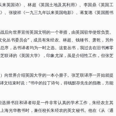
以来英国诗》、林超《英国土地及其利用》、李国鼎《英国工
说》、张骏祥《一九三九年以来英国电影》、蒋复璁《英国图书
二战后向世界宣传英国文明的一个举措，由英国驻华使馆负责。
文化丛书委员会”，成员有朱经农、林超、钱锺书、萧乾，另外
篇总序，丛书译者均为一时之选。这套丛书，我过去在旧书摊零
张芝联译的《英国大学》，印象尤深，虽是介绍性工作，但张芝
ker）向世界介绍英国大学的一本小册子。张芝联译序一开始就提
译文结束时说：“书中的拉丁诗句，得钱默存先生的指教，方能
但选择书目和译者却是一件非常认真的学术工作，朱经农主其
在上海光华教书时，兼任校长朱经农的英文秘书。他在《从〈通