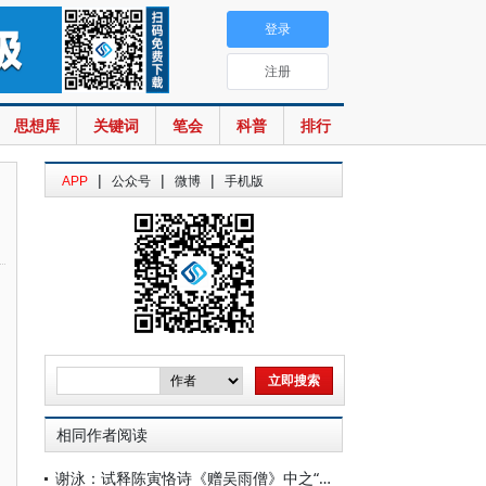
登录
注册
思想库
关键词
笔会
科普
排行
|
|
|
APP
公众号
微博
手机版
相同作者阅读
谢泳：试释陈寅恪诗《赠吴雨僧》中之“讵公”