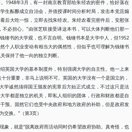
。1948年3月，有一封南京教育部给朱经农的密件，恰好落在
倾学生酝酿成立自治会，并借授课时间分析时局，攻击本党且煽
联看后大吃一惊，立即去找朱经农。朱经农看完密件后，安慰张
，不必担心。”由张芝联接受译这本书，可以大体判断他们那一
钱锺书的大学观，也不言自明。钱锺书本是大学中人，但1952
虽然个人职业变动有相当大的偶然性，但似乎也可理解为钱锺书
机关保持了他一向的独立判断。
介绍英国大学的基本制度外，特别强调大学的自主性。他一上来
点十分重要，非马上说明不可。英国的大学没有一个是国立的，
国大学诚然须得国王颁发的宪章后方始正式成立，不过这只是法
的大学都是独立的机关，即私人组织的团体，行政和财政都是自
力干预。固然它们也受中央政府和地方政府的补助，但是政府发
为交换。”（第3页）
现象，就是“脱离政府而活动同时仍希望政府协助。真奇怪，也