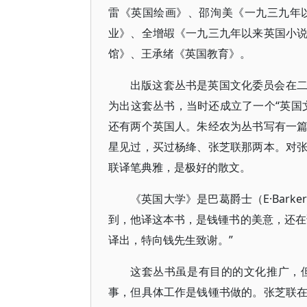
雷《英国绘画》、邵洵美《一九三九年
业》、全增嘏《一九三九年以来英国小
馆》、王承绪《英国教育》。
出版这套丛书是英国文化委员会在
为出这套丛书，当时还成立了一个“英国
还有两个英国人。朱经农为丛书写有一
星见过，买过杨绛、张芝联那两本。对
联译笔典雅，是极好的散文。
《英国大学》是巴葛爵士（E·Bar
到，他译这本书，是钱锺书的美意，还在
译出，特向钱先生致谢。”
这套丛书虽是有目的的文化推广，
事，但具体工作是钱锺书做的。张芝联