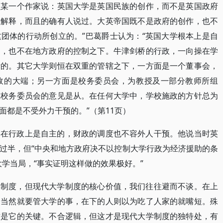
么某一个作家说：英国大学是英国民族的创作，而不是英国政府
来解释，而且的确有人说过。大英帝国既不是政府的创作，也不
团体的行动所创立的。”巴葛爵士认为：“英国大学根本上是自
部，也不在地方政府的控制之下。牛津剑桥的行政，一向操在学
斯的。其它大学则恒在双重的管辖之下，一方面是一个董事会，
政的大端；另一方面是校务委员会，为教授及一部分教师所组
惟校务委员会的意见是从。在任何大学中，学校施政的方针总为
面都是不受外力干预的。”（第11页）
学在行政上是自主的，财政的调度也不容外人干预。他说当时英
过半，但“中央和地方政府决不以控制大学行政为经济援助的条
学当局，“事实证明这样做的效果极好。”
学制度，但现代大学制度的核心价值，我们往往避而不谈。在上
，当然就要管大学的事，在下的人则以为吃了人家的就嘴短。殊
才是它的关键。不合逻辑，但这才是现代大学制度的独特处，有