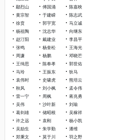
鄢烈山
傅国涌
陈嘉映
黄宗智
于建嵘
陈志武
徐贲
郭宇宽
马立诚
杨祖陶
沈志华
向继东
赵汀阳
戴建业
李昌平
张鸣
杨奎松
王海光
周濂
杨鹏
邓晓芒
王缉思
陈奉孝
郭世佑
马玲
王振东
狄马
袁伟时
史啸虎
熊培云
秋风
刘小枫
孟令伟
雷一宁
周枫
蒋兆勇
吴伟
沙叶新
刘瑜
葛剑雄
储昭根
吴稼祥
许之远
袁刚
杨小凯
吴励生
朱学勤
潘维
郑秉文
莫于川
羽之野