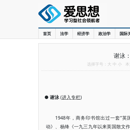
首页
法学
经济学
政治学
国际
谢泳
选择字号：
大
中
小
本文
●
谢泳
(
进入专栏
)
1948年，商务印书馆出过一套“
动》、杨绛《一九三九年以来英国散文