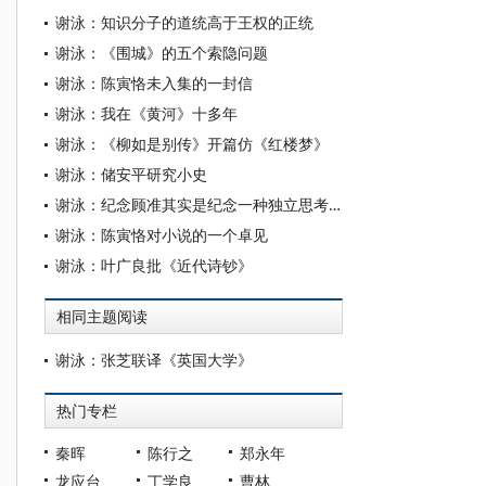
谢泳：知识分子的道统高于王权的正统
谢泳：《围城》的五个索隐问题
谢泳：陈寅恪未入集的一封信
谢泳：我在《黄河》十多年
谢泳：《柳如是别传》开篇仿《红楼梦》
谢泳：储安平研究小史
谢泳：纪念顾准其实是纪念一种独立思考精神
谢泳：陈寅恪对小说的一个卓见
谢泳：叶广良批《近代诗钞》
相同主题阅读
谢泳：张芝联译《英国大学》
热门专栏
秦晖
陈行之
郑永年
龙应台
丁学良
曹林