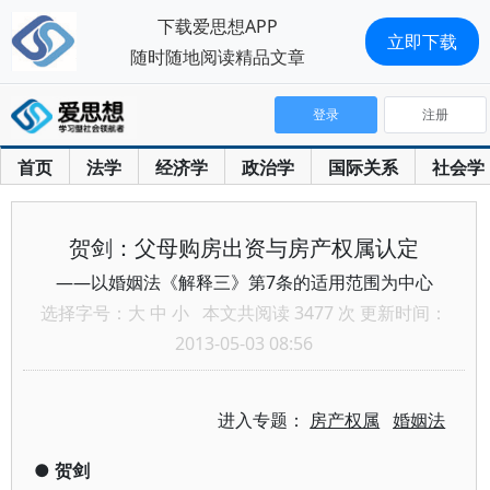
下载爱思想APP
立即下载
随时随地阅读精品文章
登录
注册
首页
法学
经济学
政治学
国际关系
社会学
贺剑：父母购房出资与房产权属认定
——以婚姻法《解释三》第7条的适用范围为中心
选择字号：
大
中
小
本文共阅读 3477 次 更新时间：
2013-05-03 08:56
进入专题：
房产权属
婚姻法
●
贺剑