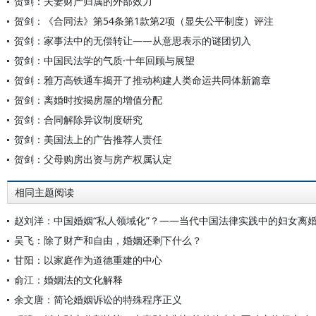
贺剑：夫妻财产归属的外部效力
贺剑：《合同法》第54条第1款第2项（显失公平制度）评注
贺剑：家事法中的无偿转让——从意思表示的谜团切入
贺剑：中国民法学的气质·十年回顾与展望
贺剑：雅万高铁通车揭开了推动构建人类命运共同体新篇章
贺剑：离婚时按揭房屋的增值分配
贺剑：合同解除异议制度研究
贺剑：美国法上的广告推荐人责任
贺剑：父母购房出资与房产权属认定
相同主题阅读
赵刘洋：中国婚姻“私人领域化”？——当代中国法律实践中的妇女离
吴飞：除了财产和自由，婚姻还剩下什么？
甘阳：以家庭作为道德重建的中心
俞江：婚姻法的文化解释
余文唐：简论婚姻诉讼的特殊程序正义