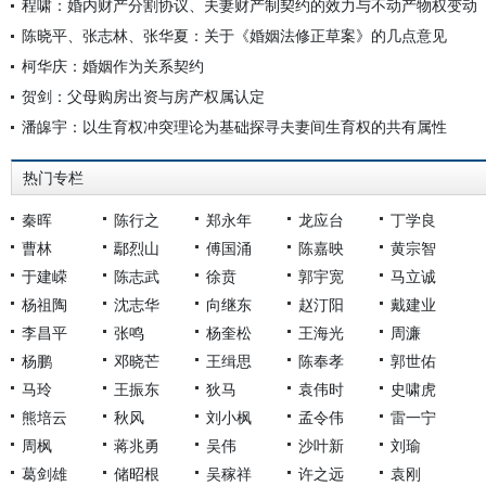
程啸：婚内财产分割协议、夫妻财产制契约的效力与不动产物权变动
陈晓平、张志林、张华夏：关于《婚姻法修正草案》的几点意见
柯华庆：婚姻作为关系契约
贺剑：父母购房出资与房产权属认定
潘皞宇：以生育权冲突理论为基础探寻夫妻间生育权的共有属性
热门专栏
秦晖
陈行之
郑永年
龙应台
丁学良
曹林
鄢烈山
傅国涌
陈嘉映
黄宗智
于建嵘
陈志武
徐贲
郭宇宽
马立诚
杨祖陶
沈志华
向继东
赵汀阳
戴建业
李昌平
张鸣
杨奎松
王海光
周濂
杨鹏
邓晓芒
王缉思
陈奉孝
郭世佑
马玲
王振东
狄马
袁伟时
史啸虎
熊培云
秋风
刘小枫
孟令伟
雷一宁
周枫
蒋兆勇
吴伟
沙叶新
刘瑜
葛剑雄
储昭根
吴稼祥
许之远
袁刚