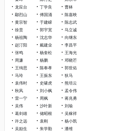
龙应台
丁学良
曹林
鄢烈山
傅国涌
陈嘉映
黄宗智
于建嵘
陈志武
徐贲
郭宇宽
马立诚
杨祖陶
沈志华
向继东
赵汀阳
戴建业
李昌平
张鸣
杨奎松
王海光
周濂
杨鹏
邓晓芒
王缉思
陈奉孝
郭世佑
马玲
王振东
狄马
袁伟时
史啸虎
熊培云
秋风
刘小枫
孟令伟
雷一宁
周枫
蒋兆勇
吴伟
沙叶新
刘瑜
葛剑雄
储昭根
吴稼祥
许之远
袁刚
杨小凯
吴励生
朱学勤
潘维