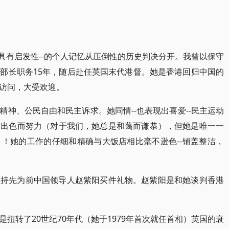
但具有启发性--的个人记忆从压倒性的历史判决分开。我曾以保守
部长职务15年，随后赴任英国末代港督。她是香港回归中国的
访问，大受欢迎。
神、公民自由和民主诉求。她同情--也表现出喜爱--民主运动
不出色而努力（对于我们，她总是和蔼而谦恭），但她是唯一一
！她的工作的仔细和精确与大饭店相比毫不逊色--铺盖整洁，
坚持先为前中国领导人赵紫阳买件礼物。赵紫阳是和她谈判香港
扭转了20世纪70年代（她于1979年首次就任首相）英国的衰