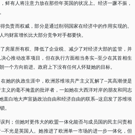
中，鲜有人将注意力放在那些年英国的状况上。经济一蹶不振，
。
变得负责而权威，部分是通过削弱国家在经济中的作用实现的。
人均财富增长比大部分竞争对手都要快。
进了房屋所有权、降低了企业税、减少了对经济大部的监管，并
决心推动改革项目，但在执行方面相当务实--至少在其首相生
朝一个方向前进。政府上下没有任何人怀疑她的目标。
在她的执政生涯中，欧洲苏维埃共产主义瓦解了--其高潮便是
共产主义的毫不掩盖的批评者，一如她在大西洋对岸的朋友和同志
，她直白地大声宣扬政治自由和经济自由的联系--这启发了苏维埃
枷锁。
大误判；但她对更伟大的欧盟一体化能否与成员国的民主问责相
--不光是英国人。她推进了欧洲单一市场的进一步一体化，但