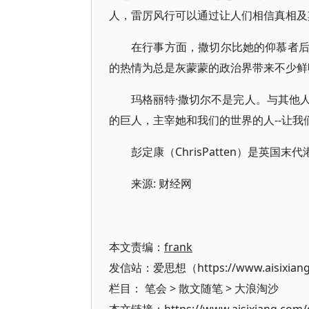
人，雷厉风行可以通过让人们相信真相及
在行事方面，撒切尔比她的仰慕者
的热情为总是灰蒙蒙的政治界带来不少鲜
玛格丽特·撒切尔不是完人。与其他
的巨人，主宰她和我们的世界的人--让我
彭定康（ChrisPatten）是英
来源: 财经网
本文责编：
frank
发信站：爱思想（https://www.aisixian
栏目：
笔会
>
散文随笔
>
大浪淘沙