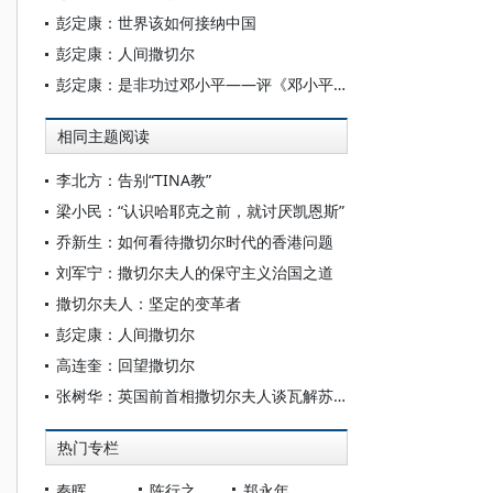
彭定康：世界该如何接纳中国
彭定康：人间撒切尔
彭定康：是非功过邓小平——评《邓小平传》
相同主题阅读
李北方：告别“TINA教”
梁小民：“认识哈耶克之前，就讨厌凯恩斯”
乔新生：如何看待撒切尔时代的香港问题
刘军宁：撒切尔夫人的保守主义治国之道
撒切尔夫人：坚定的变革者
彭定康：人间撒切尔
高连奎：回望撒切尔
张树华：英国前首相撒切尔夫人谈瓦解苏联
热门专栏
秦晖
陈行之
郑永年