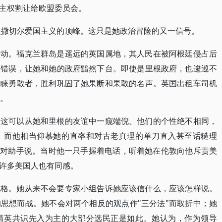
主权割让给欧盟委员会。
争是撒切尔爱国主义的顶峰。这只是她政治冒险的又一信号。
行动。福克兰群岛是遥远的英国属地，其人民在被阿根廷侵占后
的错误，让她和她的政府黯然下台。即使是里根政府，也逡巡不
青睐勇敢者，胜利巩固了她果断和果敢的名声。英国出租车司机
）。
，这可以从她和里根的友谊中一窥端倪。他们的个性绝不相同，
，而他相当仰慕她的直率和对古老真理的单刀直入甚至话糙理
样对助手说。当时他一只手握着电话，听着她在伦敦向他斥责美
许多美国人也有同感。
风格。她从来不会要专家小组告诉她应该信什么，应该怎样说。
思想而战。她不会对两个相反的观点作"三分法"而取折中；她
精英共识先入为主的大部分选民正是如此。她认为，作为领导