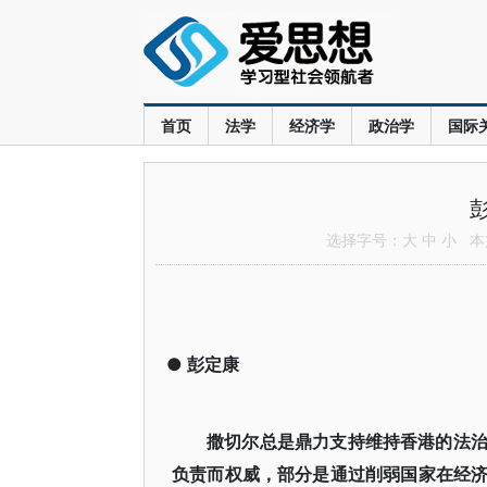
首页
法学
经济学
政治学
国际
选择字号：
大
中
小
本文
●
彭定康
撒切尔总是鼎力支持维持香港的法
负责而权威，部分是通过削弱国家在经