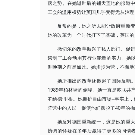
落之势。在她逝世后的铺天盖地的报道
工会的滥用权势让英国几乎变得无从治理
反常的是，她之所以能让政府重新
她的改革为一个时代打下了基础，英国的
撒切尔的改革振兴了私人部门、促
遏制了工会动用其行业能量的实力。她以
涯晚期之前是如此。她步步为营，不懈地
她所推出的改革还掀起了国际反响。
1989年柏林墙的倒塌。她一直是苏联
罗纳德·里根。她拥护自由市场--事实上
阵营中的人民，促使他们摆脱了40年的
她反对德国重新统一，这是她的重
协调的怀疑在多年后赢得了更多的同情者