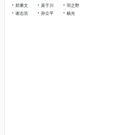
郑秉文
莫于川
羽之野
谢志浩
孙立平
杨光