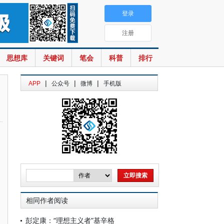
登录
注册
思想库
关键词
笔会
科普
排行
|
|
|
APP
公众号
微博
手机版
相同作者阅读
彭定康：“理想主义者”基辛格