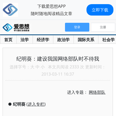
下载爱思想APP
立即下载
随时随地阅读精品文章
登录
注册
首页
法学
经济学
政治学
国际关系
社会学
纪明葵：建设我国网络部队时不待我
选择字号：
大
中
小
本文共阅读 2333 次 更新时间：
2013-03-11 16:37
进入专题：
网络部队
●
纪明葵
(
进入专栏
)