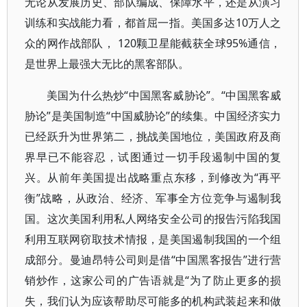
无论从发展历史、部队编成、保障水平，还是从演习
训练和实战能力看，都首屈一指。美国多达10万人之
众的网作战部队， 120颗卫星能截获全球95%通信，
是世界上最强大无比的黑客部队。
美国为什么热炒“中国黑客威胁论”。“中国黑客威
胁论”是美国制造“中国威胁论”的续集。中国经济实力
已经跃升为世界第二，挑战美国地位，美国政府及商
界早已不能容忍，试图通过一切手段遏制中国的复
兴。从前年美国提出战略重点东移，到修改为“再平
衡”战略，从政治、经济、军事全方位竞争与遏制我
国。这次美国利用私人网络安全公司的报告污陷我国
利用互联网窃取技术情报，是美国遏制我国的一个组
成部分。曼迪昂特公司则是借“中国黑客报告”进行营
销炒作，这家公司的广告语就是“为了防止更多的损
失，我们认为应该帮助尽可能多的机构武装起来和做