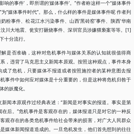
响的事件’，即所谓的‘媒体事件’。”作者称这样一个“媒体事件
为“媒体事件时代”。那么，什么样的事件是媒体事件呢 作者列
奶粉事件、松花江水污染事件、山西‘黑砖窑’事件、陕西‘华南
汶川大地震、瓮安打砸烧事件、深圳官员涉嫌猥亵案等等。[1]
下十分流行。
的理解是否准确，这种对危机事件与媒体关系的认知就很值得商
关系，违背了马克思主义新闻本原观。按照这种观点，事件本身
构成了危机，只要媒体不报道或者按照施控者的某种意图去报
危机事件中如何应对媒体是十分重要的，但是这种将危机归咎于
体的妖魔化。
主义新闻本原观作过经典表述：“新闻是对事实的报道。事实是第
闻在后。”危机事件是客观存在的，媒体报道只是对它的一种反
顾客观存在的各类危机事件给社会带来的损害，对广大人民群众
机是媒体新闻报道造成的。一旦危机发生，他们首先想到的往往