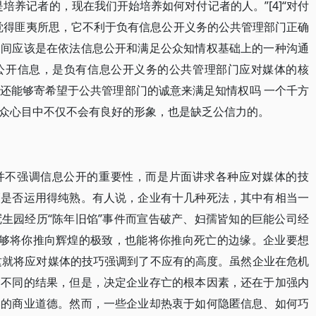
培养记者的，现在我们开始培养如何对付记者的人。”[4]“对付
觉得匪夷所思，它不利于负有信息公开义务的公共管理部门正确
之间应该是在依法信息公开和满足公众知情权基础上的一种沟通
公开信息，是负有信息公开义务的公共管理部门应对媒体的核
还能够寄希望于公共管理部门的诚意来满足知情权吗 一个千方
众心目中不仅不会有良好的形象，也是缺乏公信力的。
并不强调信息公开的重要性，而是片面讲求各种应对媒体的技
巧是否运用得纯熟。有人说，企业有十几种死法，其中有相当一
生园经历“陈年旧馅”事件而宣告破产、妇孺皆知的巨能公司经
能够将你推向辉煌的极致，也能将你推向死亡的边缘。企业要想
]这就将应对媒体的技巧强调到了不应有的高度。虽然企业在危机
然不同的结果，但是，决定企业存亡的根本因素，还在于加强内
本的商业道德。然而，一些企业却热衷于如何隐匿信息、如何巧