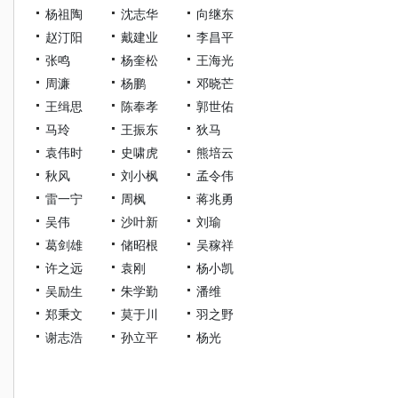
杨祖陶
沈志华
向继东
赵汀阳
戴建业
李昌平
张鸣
杨奎松
王海光
周濂
杨鹏
邓晓芒
王缉思
陈奉孝
郭世佑
马玲
王振东
狄马
袁伟时
史啸虎
熊培云
秋风
刘小枫
孟令伟
雷一宁
周枫
蒋兆勇
吴伟
沙叶新
刘瑜
葛剑雄
储昭根
吴稼祥
许之远
袁刚
杨小凯
吴励生
朱学勤
潘维
郑秉文
莫于川
羽之野
谢志浩
孙立平
杨光