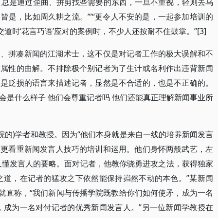
，总是通过歪曲、拼剪找些需要的东西，一旦不重视，轻则丢乌
皆是，比如周久耕之流。’”“更令人不安的是，一起参加培训的
道时‘花言巧语’应对的案例时，不少人还按耐不住鼓掌。”[3]
曲、拼凑新闻的江湖术士，这不仅是对记者工作的极大误解和不
质属性的曲解。不排除极个别记者为了生计或名利作出违背新闻
至是贬损的语言来描述记者，显然是不合适的，也是不正确的。
会是什么样子 他们会尊重记者吗 他们还能真正理解新闻事业所
院的)学者和教授。因为“他们本身就是来自一线的培养新闻发言
往更看重新闻发言人技巧的培训和运用。他们身怀两般武艺，左
又懂发言人的要略。面对记者，他教你骁勇进攻之法，获得独家
之道，在记者的猛攻之下依然能保持岿然不动的本色。”某新闻
上就直称，“我们新闻与传播学院既教给你们如何使矛，成为一名
，成为一名对付记者的优秀新闻发言人。”另一位新闻学教授在