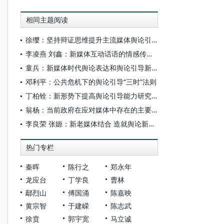
相同主题阅读
徐缨：坚持辩证思维提升主流媒体舆论引导能力
李凌燕 刘鑫：新媒体互动话语的情感传播与舆论引导
童兵：新媒体时代舆论表达和舆论引导新格局
邓利平：公共危机下的舆论引导“三时”法则
丁柏铨：新形势下提高舆论引导能力研究论纲
翁杨：当前政府在应对媒体中存在的主要问题及建议
李良荣 张嫄：新老媒体结合 造就舆论新格局
热门专栏
秦晖
陈行之
郑永年
龙应台
丁学良
曹林
鄢烈山
傅国涌
陈嘉映
黄宗智
于建嵘
陈志武
徐贲
郭宇宽
马立诚