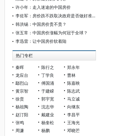
许小年：走入迷途的中国房价
李佐军：房价跌不跌取决政府是否做好准备
韩洪锡：中国房价贵不贵？
张五常：中国房价涨幅为何冠于全球？
李迅雷：让中国房价软着陆
热门专栏
秦晖
陈行之
郑永年
龙应台
丁学良
曹林
鄢烈山
傅国涌
陈嘉映
黄宗智
于建嵘
陈志武
徐贲
郭宇宽
马立诚
杨祖陶
沈志华
向继东
赵汀阳
戴建业
李昌平
张鸣
杨奎松
王海光
周濂
杨鹏
邓晓芒