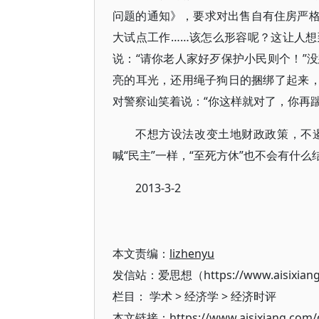
问题的通知》，要求对出售自有住房严格
大试点工作……该怎么形容呢？这让人
说：“请你老人家好歹保护小民则个！”
亮的耳光，还用绳子狗日的捆绑了起来，
对警察讪笑着说：“你这样就对了，你再踹
不想方设法改变土地财政政策，不
喊“民主”一样，“至死方休”也不会有什
2013-3-2
本文责编：
lizhenyu
发信站：爱思想（https://www.aisixian
栏目：
学术
>
经济学
>
经济时评
本文链接：https://www.aisixiang.com/d