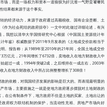
的市场，而是一场权力和资本一道狼狈为奸沆瀣一气野蛮饕餮民
性结果都来源于这个事实。
运转的经济动力，来源于政府通过高额税收、国有企业垄断、土
在《作为社会死结的政府掠夺》一文中对此做过详细论述，有兴
题，我想以清华大学国情研究中心根据《中国国土资源统计年
计年鉴》权威数据于2011年9月发表的《土地成交价款相当于
。报告称：从1989年至2010年的21年间，全国土地成交价
了3万亿元，21年间增长了6732倍，卖地收入在地方财政收入中
2年开始超过一成，1994年突破2成，之后维持在一成左右，2003年
%，卖地收入在地方财政收入中所占比例整整增长了308倍！
财政的依赖，对我国经济发展的影响是巨大的。而表现最明显的
地产市场，主要措施之一就是使地方政府逐步摆脱对土地财政的
言，在公有制条件下，地方政府不但是土地的买家、土地出让的
受政府权力联结机制的保护，当流动性充裕、房地产市场向好