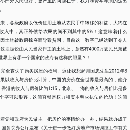
一小部分人民也好，更严重的问题在于，权力和资本导演的这出
。
以来，各级政府以低价征用土地从农民手中转移的利益，大约在
地收入中，真正补偿给农民的尚不到其中的5%！这意味着什么
民因土地被政府掠夺而导致贫困，目前这一数字已经达到了令人
们这块据说由人民当家作主的土地上，竟然有4000万农民兄弟被
，世界上有哪一个国家的政府有这样的胆量？！
完全丧失了购买房屋的权利。这让我想起谢国忠先生2012年8
如果以收入与房价比计算，中国的房价在全世界是最高的，他介
，香港的收入与房价比为1:15，北京、上海的收入与房价比是多
”两个字可以形容，这简直就是权力和资本明火执仗的抢劫！这简
望着党和政府为民做主，把房价的事情给办一办，结果就办成了
日，国务院办公厅发布《关于进一步做好房地产市场调控工作有关