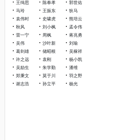
王缉思
陈奉孝
郭世佑
马玲
王振东
狄马
袁伟时
史啸虎
熊培云
秋风
刘小枫
孟令伟
雷一宁
周枫
蒋兆勇
吴伟
沙叶新
刘瑜
葛剑雄
储昭根
吴稼祥
许之远
袁刚
杨小凯
吴励生
朱学勤
潘维
郑秉文
莫于川
羽之野
谢志浩
孙立平
杨光