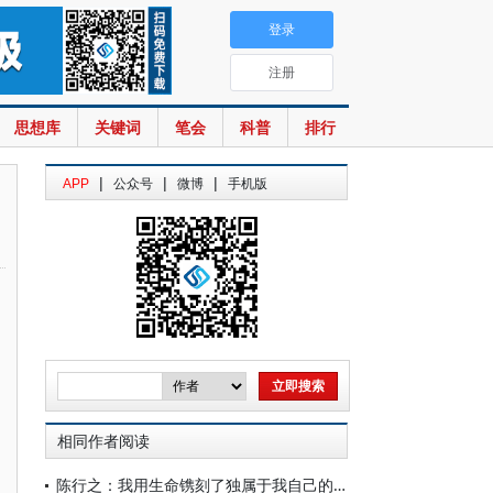
登录
注册
思想库
关键词
笔会
科普
排行
|
|
|
APP
公众号
微博
手机版
相同作者阅读
陈行之：我用生命镌刻了独属于我自己的碑文