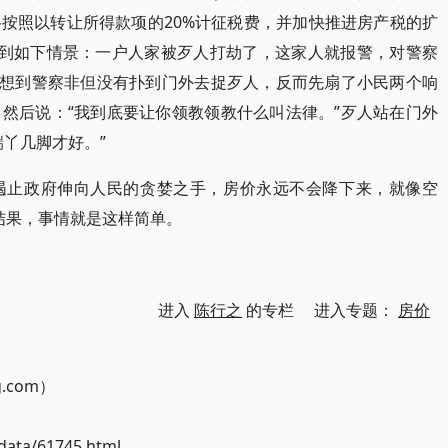
按照以转让所得款项的20%计征税费，并加快推进房产税的扩
想到如下情景：一户人家被歹人打劫了，这家人就报警，对警察
没想到警察非但没有扑到门外去捉歹人，反而先扇了小民两个响
然后说：“我到底要让你领教领教什么叫法律。”歹人站在门外
丫几脚才好。”
遏止政府伸向人民的贪婪之手，房价永远不会降下来，就像空
么结果，事情就是这样简单。
进入
陈行之
的专栏 进入专题：
房价
g.com）
ata/61745.html