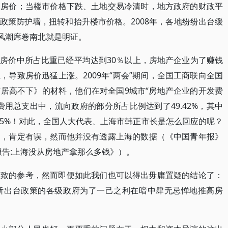
和房价；当楼市价格下跌、土地交易冷清时，地方政府的财政平
政策防护墙，扭转和抬升楼市价格。2008年，各地纷纷出台缓
”风潮席卷南北就是明证。
房价中所占比重已经平均达到30％以上，房地产企业为了赚钱
导致房价迅猛上涨。2009年“两会”期间，全国工商联向全国
居高不下》的材料，他们在对全国9城市“房地产企业的开发费
用总支出中，流向政府的部分所占比例达到了49.42%，其中
达64.5%！对此，全国人大代表、上海市韩正市长是怎么回应的呢？
的，肯定有误，然而他并没有透露上海的数据（《中国青年报》
联报告:上海没从房地产拿那么多钱》）。
大致的参考，然而即便如此我们也可以得出毋庸置疑的结论了：
断出台政策的各级政府为了一己之利在暗中肆无忌惮地推高房