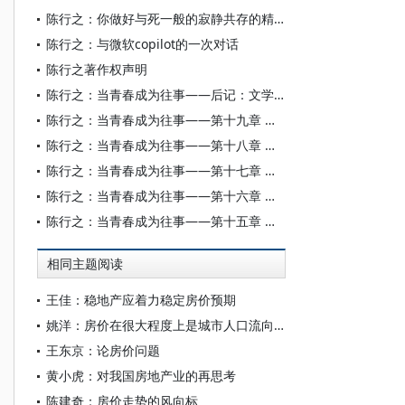
陈行之：你做好与死一般的寂静共存的精神准备了吗？
陈行之：与微软copilot的一次对话
陈行之著作权声明
陈行之：当青春成为往事——后记：文学应当有一条哲学的通道
陈行之：当青春成为往事——第十九章 黄河照样流
陈行之：当青春成为往事——第十八章 祭诔
陈行之：当青春成为往事——第十七章 活着
陈行之：当青春成为往事——第十六章 汇入波涛
陈行之：当青春成为往事——第十五章 流血的心
相同主题阅读
王佳：稳地产应着力稳定房价预期
姚洋：房价在很大程度上是城市人口流向的调节器
王东京：论房价问题
黄小虎：对我国房地产业的再思考
陈建奇：房价走势的风向标