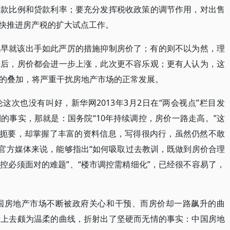
付款比例和贷款利率；要充分发挥税收政策的调节作用，对出售
加快推进房产税的扩大试点工作。
说早就该出手如此严厉的措施抑制房价了；有的则不以为然，理
之后，房价都会进一步上涨，此次更不容乐观；更有人认为，这
的叠加，将严重干扰房地产市场的正常发展。
次也没有叫好，新华网2013年3月2日在“两会视点”栏目发
的事实，那就是：国务院“10年持续调控，房价一路走高。”这
明扼要，却掌握了丰富的资料信息，写得很内行，虽然仍然不敢
的官方媒体来说，能够指出“如何吸取过去教训，既做到房价合理
控必须面对的难题”、“楼市调控需精细化”，已经很不容易了，
中国房地产市场不断被政府关心和干预、而房价却一路飙升的曲
看上去颇为温柔的曲线，折射出了坚硬而无情的事实：中国房地