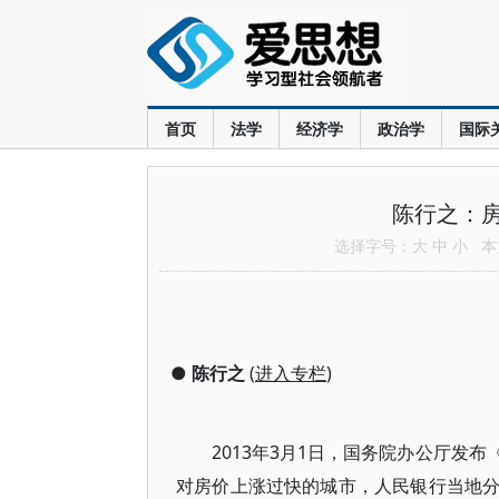
首页
法学
经济学
政治学
国际
陈行之：
选择字号：
大
中
小
本文
●
陈行之
(
进入专栏
)
2013年3月1日，国务院办公厅发
对房价上涨过快的城市，人民银行当地