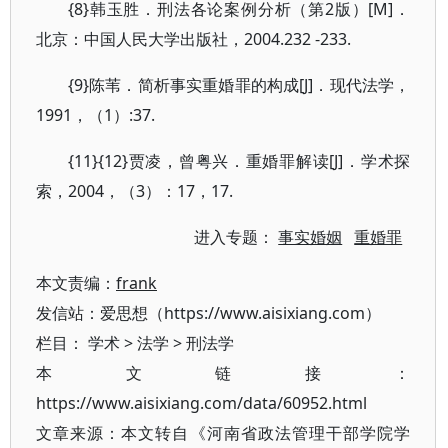
{8}韩玉胜．刑法各论案例分析（第2版）[M]．
北京：中国人民大学出版社，2004.232 -233.
{9}陈苇．简析事实重婚罪的构成[J]．现代法学，
1991，（1）:37.
{11}{12}贾凌，曾粤兴．重婚罪解读[J]．学术探
索，2004，（3）：17，17.
进入专题：
事实婚姻
重婚罪
本文责编：
frank
发信站：爱思想（https://www.aisixiang.com）
栏目：
学术
>
法学
>
刑法学
本文链接：
https://www.aisixiang.com/data/60952.html
文章来源：本文转自《河南省政法管理干部学院学