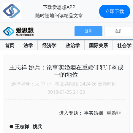
下载爱思想APP
立即下载
随时随地阅读精品文章
登录
注册
首页
法学
经济学
政治学
国际关系
社会学
王志祥 姚兵：论事实婚姻在重婚罪犯罪构成
中的地位
选择字号：
大
中
小
本文共阅读 2424 次 更新时间：
2013-01-25 21:03
进入专题：
事实婚姻
重婚罪
●
王志祥
姚兵