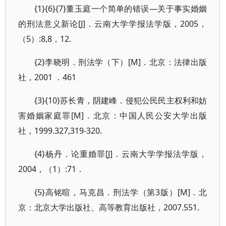
{1}{6}{7}董玉庭一个简单的错误—关于事实婚姻
的刑法意义新论[J]．云南大学学报法学版，2005，
（5）:8,8，12.
{2}李晓明．刑法学（下）[M]．北京：法律出版
社，2001 ．461
{3}{10}苏长青，阴建峰．侵犯公民民主权利和妨
害婚姻家庭罪[M]．北京：中国人民公安大学出版
社，1999.327,319-320.
{4}杨丹．论重婚罪[J]．云南大学学报法学版，
2004，（1）:71．
{5}高铭暄，马克昌．刑法学（第3版）[M]．北
京：北京大学出版社、高等教育出版社，2007.551.